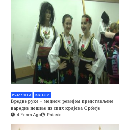
ИСТАКНУТО
КУЛТУРА
Вредне руке – модном ревијом представљене
народне ношње из свих крајева Србије
4 Years Ago
Pstosic