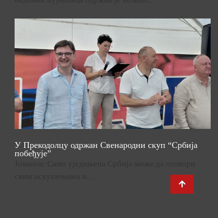
У Прекодолцу одржан Свенародни скуп “Србија
побеђује”
Јованов: Само уједињена Србија може да оговори
свим искушењима и…