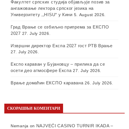
Факултет српских студија објављује позив за
ангажовање лектора српског језика на
Универзитету ,,HISU“ у Кини
5. August 2026.
Град Врање се озбиљно припрема за ЕКСПО
2027
27. July 2026.
Извршни директор Експа 2027 гост РТВ Врање
27. July 2026.
Експо караван у Бујановцу – прилика да се
осети део атмосфере Експа
27. July 2026.
Врање домаћин ЕКСПО каравана
26. July 2026.
СКОРАШЊИ КОМЕНТАРИ
NAJVEĆI CASINO TURNIR IKADA –
Nemanja
on