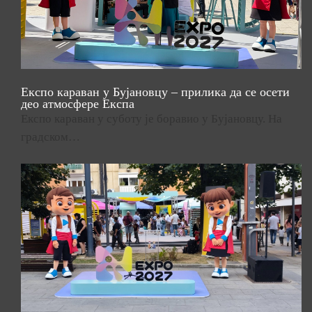
Експо караван у Бујановцу – прилика да се осети
део атмосфере Експа
Експо караван у суботу је боравио у Бујановцу. На
градском…