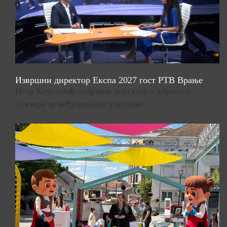
Извршни директор Експа 2027 гост РТВ Врање
Игор Ковачевић, извршни директор и директор
Сектора за међународне учеснике…