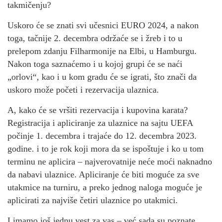
takmičenju?
Uskoro će se znati svi učesnici EURO 2024, a nakon
toga, tačnije 2. decembra održaće se i žreb i to u
prelepom zdanju Filharmonije na Elbi, u Hamburgu.
Nakon toga saznaćemo i u kojoj grupi će se naći
„orlovi“, kao i u kom gradu će se igrati, što znači da
uskoro može početi i rezervacija ulaznica.
A, kako će se vršiti rezervacija i kupovina karata?
Registracija i apliciranje za ulaznice na sajtu UEFA
počinje 1. decembra i trajaće do 12. decembra 2023.
godine. i to je rok koji mora da se ispoštuje i ko u tom
terminu ne aplicira – najverovatnije neće moći naknadno
da nabavi ulaznice. Apliciranje će biti moguće za sve
utakmice na turniru, a preko jednog naloga moguće je
aplicirati za najviše četiri ulaznice po utakmici.
I imamo još jednu vest za vas – već sada su poznate