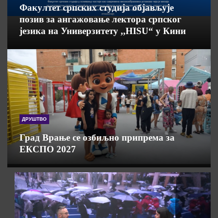
Факултет српских студија објављује
позив за ангажовање лектора српског
језика на Универзитету ,,HISU“ у Кини
ДРУШТВО
Град Врање се озбиљно припрема за
ЕКСПО 2027