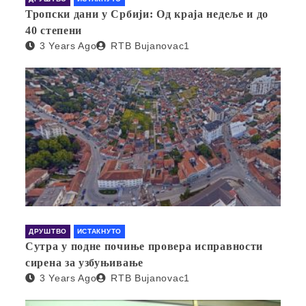
Тропски дани у Србији: Од краја недеље и до
40 степени
3 Years Ago
RTB Bujanovac1
ДРУШТВО
ИСТАКНУТО
Сутра у подне почиње провера исправности
сирена за узбуњивање
3 Years Ago
RTB Bujanovac1