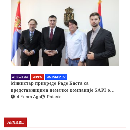
ДРУШТВО
ИНФО
ИСТАКНУТО
Министар привреде Раде Баста са
представницима немачке компаније SAPI о
4 Years Ago
Pstosic
отварању фабрике у Србији
АРХИВЕ