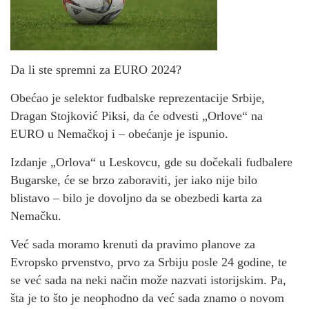
Da li ste spremni za EURO 2024?
Obećao je selektor fudbalske reprezentacije Srbije,
Dragan Stojković Piksi, da će odvesti „Orlove“ na
EURO u Nemačkoj i – obećanje je ispunio.
Izdanje „Orlova“ u Leskovcu, gde su dočekali fudbalere
Bugarske, će se brzo zaboraviti, jer iako nije bilo
blistavo – bilo je dovoljno da se obezbedi karta za
Nemačku.
Već sada moramo krenuti da pravimo planove za
Evropsko prvenstvo, prvo za Srbiju posle 24 godine, te
se već sada na neki način može nazvati istorijskim. Pa,
šta je to što je neophodno da već sada znamo o novom