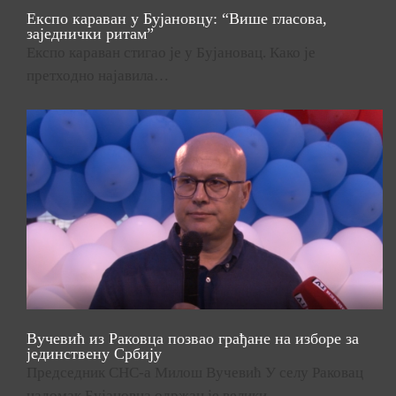
Експо караван у Бујановцу: “Више гласова,
заједнички ритам”
Експо караван стигао је у Бујановац. Како је
претходно најавила…
Вучевић из Раковца позвао грађане на изборе за
јединствену Србију
Председник СНС-а Милош Вучевић У селу Раковац
надомак Бујановца одржан је велики…