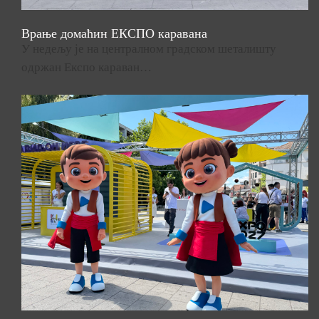
Врање домаћин ЕКСПО каравана
У недељу је на централном градском шеталишту
одржан Експо караван…