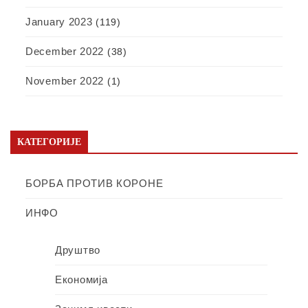
January 2023
(119)
December 2022
(38)
November 2022
(1)
КАТЕГОРИЈЕ
БОРБА ПРОТИВ КОРОНЕ
ИНФО
Друштво
Економија