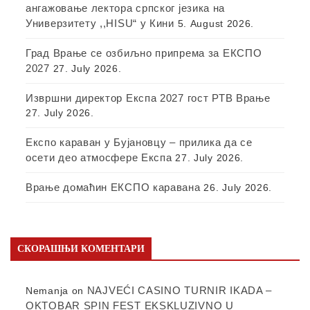
ангажовање лектора српског језика на
Универзитету ,,HISU“ у Кини
5. August 2026.
Град Врање се озбиљно припрема за ЕКСПО
2027
27. July 2026.
Извршни директор Експа 2027 гост РТВ Врање
27. July 2026.
Експо караван у Бујановцу – прилика да се
осети део атмосфере Експа
27. July 2026.
Врање домаћин ЕКСПО каравана
26. July 2026.
СКОРАШЊИ КОМЕНТАРИ
NAJVEĆI CASINO TURNIR IKADA –
Nemanja
on
OKTOBAR SPIN FEST EKSKLUZIVNO U