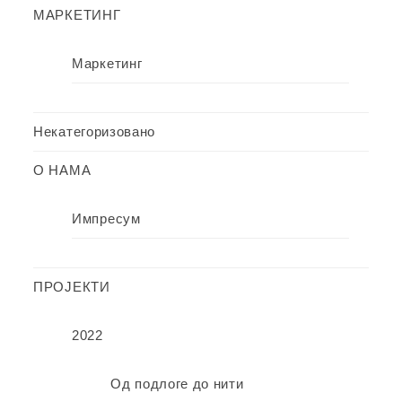
МАРКЕТИНГ
Маркетинг
Некатегоризовано
О НАМА
Импресум
ПРОЈЕКТИ
2022
Од подлоге до нити