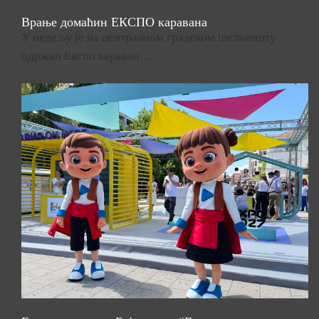
Врање домаћин ЕКСПО каравана
У недељу је на централном градском шеталишту
одржан Експо караван…