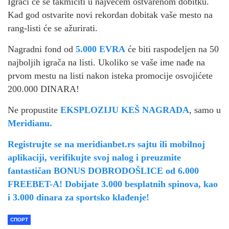
Igrači će se takmičiti u najvećem ostvarenom dobitku.
Kad god ostvarite novi rekordan dobitak vaše mesto na
rang-listi će se ažurirati.
Nagradni fond od
5.000 EVRA
će biti raspodeljen na 50
najboljih igrača na listi. Ukoliko se vaše ime nađe na
prvom mestu na listi nakon isteka promocije osvojićete
200.000 DINARA!
Ne propustite
EKSPLOZIJU KEŠ NAGRADA
, samo u
Meridianu.
Registrujte se na meridianbet.rs sajtu ili mobilnoj
aplikaciji, verifikujte svoj nalog i preuzmite
fantastičan BONUS DOBRODOŠLICE od 6.000
FREEBET-A! Dobijate 3.000 besplatnih spinova, kao
i 3.000 dinara za sportsko klađenje!
СПОРТ