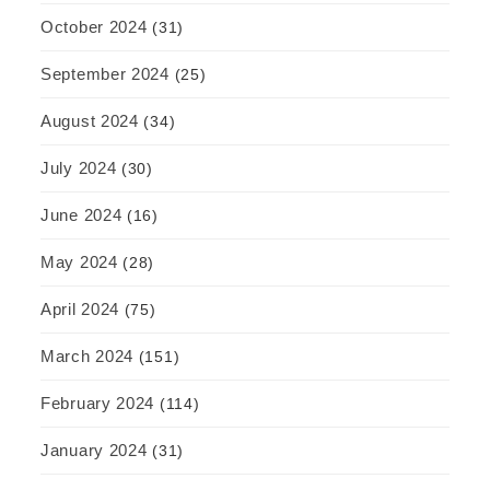
October 2024
(31)
September 2024
(25)
August 2024
(34)
July 2024
(30)
June 2024
(16)
May 2024
(28)
April 2024
(75)
March 2024
(151)
February 2024
(114)
January 2024
(31)