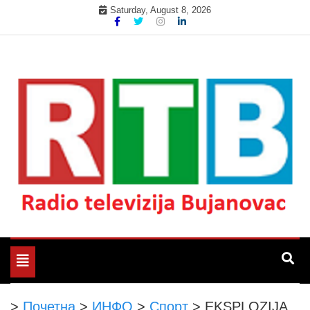
Skip
Saturday, August 8, 2026
to
content
Радио телевизија Бујановац
РТБ Бујановац
Toggle
navigation
>
Почетна
>
ИНФО
>
Спорт
>
EKSPLOZIJA