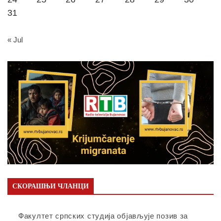
31
« Jul
СКОРАШЊИ ЧЛАНЦИ
Факултет српских студија објављује позив за