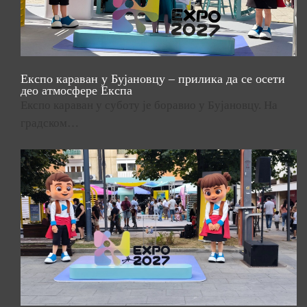
Експо караван у Бујановцу – прилика да се осети
део атмосфере Експа
Експо караван у суботу је боравио у Бујановцу. На
градском…