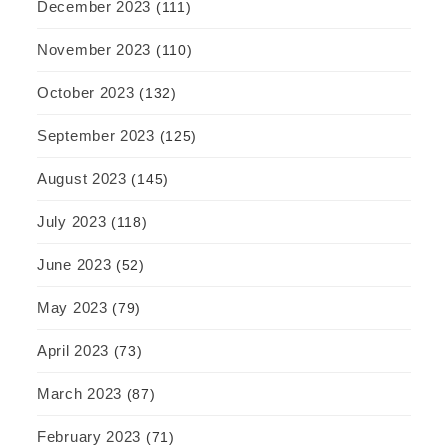
December 2023
(111)
November 2023
(110)
October 2023
(132)
September 2023
(125)
August 2023
(145)
July 2023
(118)
June 2023
(52)
May 2023
(79)
April 2023
(73)
March 2023
(87)
February 2023
(71)