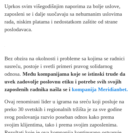
Uprkos svim višegodišnjim naporima za bolje uslove,
zaposleni se i dalje suočavaju sa nehumanim uslovima
rada, niskim platama i nedostatkom zaštite od strane
poslodavaca.
Bez obzira na okolnosti i probleme sa kojima se radnici
susreću, postoje i svetli primeri pravog solidarnog
odnosa.
Među kompanijama koje se istinski trude da
uvek zadovolje poslovnu etiku i potrebe svih svojih
zaposlenih radnika našla se i
kompanija Meridianbet.
Ovaj renomirani lider u igrama na sreću koji posluje na
preko 30 svetskih i regionalnih tržišta je za sve godine
svog poslovanja razvio poseban odnos kako prema
svojim klijentima, tako i prema svojim zaposlenima.
Rezultati koje je ova kompanija kontinurano ostvaruje