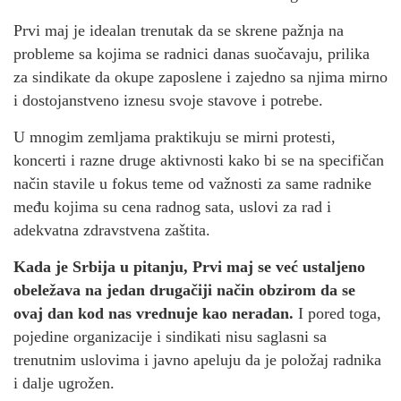
Prvi maj je idealan trenutak da se skrene pažnja na
probleme sa kojima se radnici danas suočavaju, prilika
za sindikate da okupe zaposlene i zajedno sa njima mirno
i dostojanstveno iznesu svoje stavove i potrebe.
U mnogim zemljama praktikuju se mirni protesti,
koncerti i razne druge aktivnosti kako bi se na specifičan
način stavile u fokus teme od važnosti za same radnike
među kojima su cena radnog sata, uslovi za rad i
adekvatna zdravstvena zaštita.
Kada je Srbija u pitanju, Prvi maj se već ustaljeno
obeležava na jedan drugačiji način obzirom da se
ovaj dan kod nas vrednuje kao neradan.
I pored toga,
pojedine organizacije i sindikati nisu saglasni sa
trenutnim uslovima i javno apeluju da je položaj radnika
i dalje ugrožen.