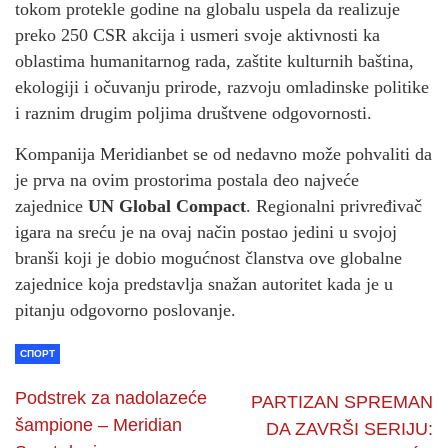
tokom protekle godine na globalu uspela da realizuje
preko 250 CSR akcija i usmeri svoje aktivnosti ka
oblastima humanitarnog rada, zaštite kulturnih baština,
ekologiji i očuvanju prirode, razvoju omladinske politike
i raznim drugim poljima društvene odgovornosti.
Kompanija Meridianbet se od nedavno može pohvaliti da
je prva na ovim prostorima postala deo najveće
zajednice
UN Global Compact
. Regionalni privređivač
igara na sreću je na ovaj način postao jedini u svojoj
branši koji je dobio mogućnost članstva ove globalne
zajednice koja predstavlja snažan autoritet kada je u
pitanju odgovorno poslovanje.
СПОРТ
Podstrek za nadolazeće
PARTIZAN SPREMAN
šampione – Meridian
DA ZAVRŠI SERIJU: