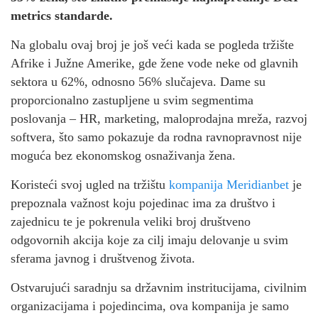
metrics standarde.
Na globalu ovaj broj je još veći kada se pogleda tržište
Afrike i Južne Amerike, gde žene vode neke od glavnih
sektora u 62%, odnosno 56% slučajeva. Dame su
proporcionalno zastupljene u svim segmentima
poslovanja – HR, marketing, maloprodajna mreža, razvoj
softvera, što samo pokazuje da rodna ravnopravnost nije
moguća bez ekonomskog osnaživanja žena.
Koristeći svoj ugled na tržištu
kompanija Meridianbet
je
prepoznala važnost koju pojedinac ima za društvo i
zajednicu te je pokrenula veliki broj društveno
odgovornih akcija koje za cilj imaju delovanje u svim
sferama javnog i društvenog života.
Ostvarujući saradnju sa državnim instritucijama, civilnim
organizacijama i pojedincima, ova kompanija je samo