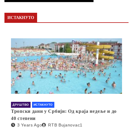
ИСТАКНУТО
ДРУШТВО
ИСТАКНУТО
Тропски дани у Србији: Од краја недеље и до
40 степени
3 Years Ago
RTB Bujanovac1