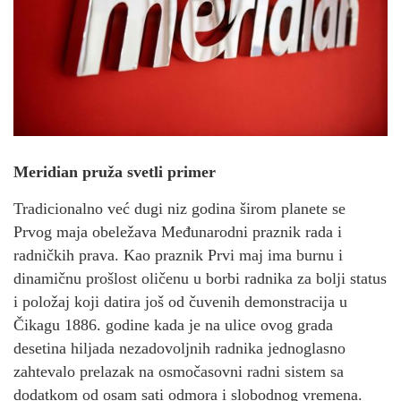
Meridian pruža svetli primer
Tradicionalno već dugi niz godina širom planete se
Prvog maja obeležava Međunarodni praznik rada i
radničkih prava. Kao praznik Prvi maj ima burnu i
dinamičnu prošlost oličenu u borbi radnika za bolji status
i položaj koji datira još od čuvenih demonstracija u
Čikagu 1886. godine kada je na ulice ovog grada
desetina hiljada nezadovoljnih radnika jednoglasno
zahtevalo prelazak na osmočasovni radni sistem sa
dodatkom od osam sati odmora i slobodnog vremena.