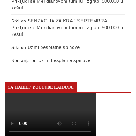
Priključi se Meridianovom turniru i zgrabi 500.000 u
kešu!
SENZACIJA ZA KRAJ SEPTEMBRA:
Srki
on
Priključi se Meridianovom turniru i zgrabi 500.000 u
kešu!
Uzmi besplatne spinove
Srki
on
Uzmi besplatne spinove
Nemanja
on
СА НАШЕГ YOUTUBE КАНАЛА: