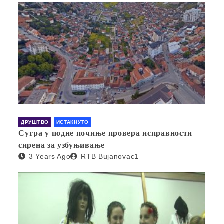
ДРУШТВО
ИСТАКНУТО
Сутра у подне почиње провера исправности
сирена за узбуњивање
3 Years Ago
RTB Bujanovac1