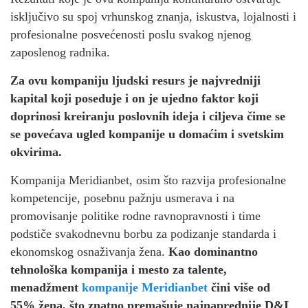
isključivo su spoj vrhunskog znanja, iskustva, lojalnosti i
profesionalne posvećenosti poslu svakog njenog
zaposlenog radnika.
Za ovu kompaniju ljudski resurs je najvredniji
kapital koji poseduje i on je ujedno faktor koji
doprinosi kreiranju poslovnih ideja i ciljeva čime se
se povećava ugled kompanije u domaćim i svetskim
okvirima.
Kompanija Meridianbet, osim što razvija profesionalne
kompetencije, posebnu pažnju usmerava i na
promovisanje politike rodne ravnopravnosti i time
podstiče svakodnevnu borbu za podizanje standarda i
ekonomskog osnaživanja žena.
Kao dominantno
tehnološka kompanija i mesto za talente,
menadžment
kompanije Meridianbet
čini više od
55% žena, što znatno premašuje najnaprednije D&I