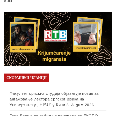
« Jul
СКОРАШЊИ ЧЛАНЦИ
Факултет српских студија објављује позив за
ангажовање лектора српског језика на
Универзитету ,,HISU“ у Кини
5. August 2026.
Град Врање се озбиљно припрема за ЕКСПО