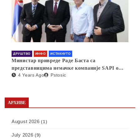
ДРУШТВО
ИНФО
ИСТАКНУТО
Министар привреде Раде Баста са
представницима немачке компаније SAPI о
4 Years Ago
Pstosic
отварању фабрике у Србији
АРХИВЕ
August 2026
(1)
July 2026
(9)