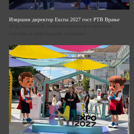
Извршни директор Експа 2027 гост РТВ Врање
Игор Ковачевић, извршни директор и директор
Сектора за међународне учеснике…