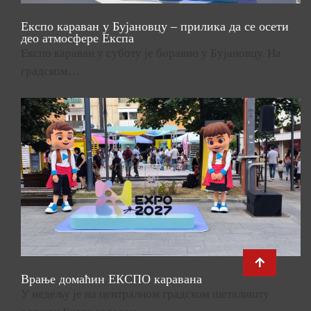
Експо караван у Бујановцу – прилика да се осети
део атмосфере Експа
Експо караван у суботу је боравио у Бујановцу. На
градском…
Врање домаћин ЕКСПО каравана
У недељу је на централном градском шеталишту