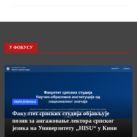
У ФОКУСУ
ОБРАЗОВАЊЕ
Факултет српских студија објављује
позив за ангажовање лектора српског
језика на Универзитету ,,HISU“ у Кини