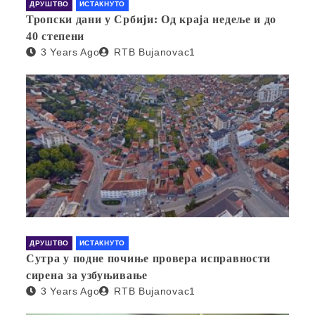
ДРУШТВО
ИСТАКНУТО
Тропски дани у Србији: Од краја недеље и до
40 степени
3 Years Ago
RTB Bujanovac1
ДРУШТВО
ИСТАКНУТО
Сутра у подне почиње провера исправности
сирена за узбуњивање
3 Years Ago
RTB Bujanovac1