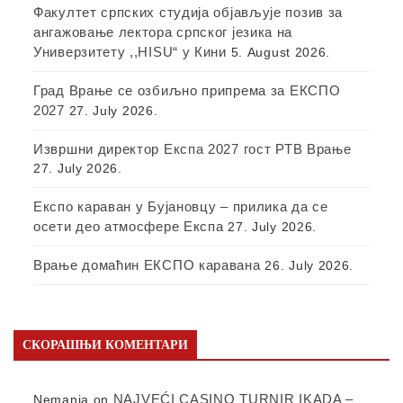
Факултет српских студија објављује позив за
ангажовање лектора српског језика на
Универзитету ,,HISU“ у Кини
5. August 2026.
Град Врање се озбиљно припрема за ЕКСПО
2027
27. July 2026.
Извршни директор Експа 2027 гост РТВ Врање
27. July 2026.
Експо караван у Бујановцу – прилика да се
осети део атмосфере Експа
27. July 2026.
Врање домаћин ЕКСПО каравана
26. July 2026.
СКОРАШЊИ КОМЕНТАРИ
NAJVEĆI CASINO TURNIR IKADA –
Nemanja
on