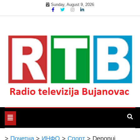
Skip
Sunday, August 9, 2026
to
content
Радио телевизија Бујановац
РТБ Бујановац
Toggle
navigation
>
Почетна
>
ИНФО
>
Спорт
>
Deponuj