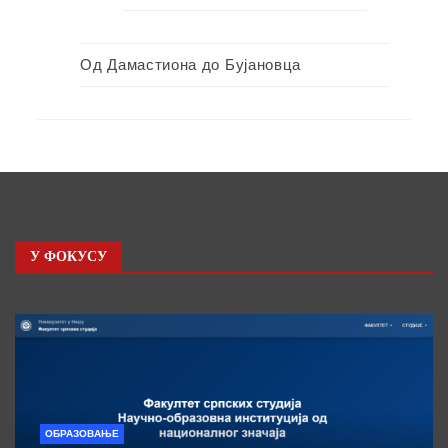
Од Дамастиона до Бујановца
У ФОКУСУ
ОБРАЗОВАЊЕ