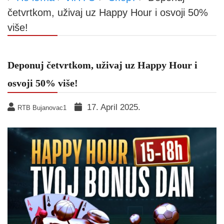
četvrtkom, uživaj uz Happy Hour i osvoji 50%
više!
Deponuj četvrtkom, uživaj uz Happy Hour i
osvoji 50% više!
17. April 2025.
RTB Bujanovac1