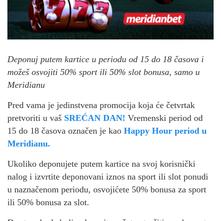
Deponuj putem kartice u periodu od 15 do 18 časova i
možeš osvojiti 50% sport ili 50% slot bonusa, samo u
Meridianu
Pred vama je jedinstvena promocija koja će četvrtak
pretvoriti u vaš
SREĆAN DAN!
Vremenski period od
15 do 18 časova označen je kao
Happy Hour period u
Meridianu.
Ukoliko deponujete putem kartice na svoj korisnički
nalog i izvrtite deponovani iznos na sport ili slot ponudi
u naznačenom periodu, osvojićete 50% bonusa za sport
ili 50% bonusa za slot.