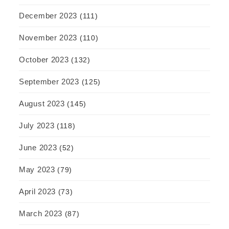
December 2023
(111)
November 2023
(110)
October 2023
(132)
September 2023
(125)
August 2023
(145)
July 2023
(118)
June 2023
(52)
May 2023
(79)
April 2023
(73)
March 2023
(87)