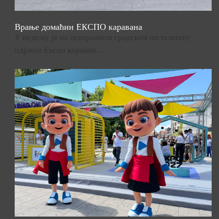
Врање домаћин ЕКСПО каравана
У недељу је на централном градском шеталишту
одржан Експо караван…