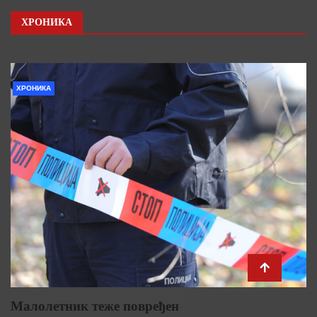
ХРОНИКА
ХРОНИКА
Малолетник теже повређен