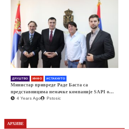
ДРУШТВО
ИНФО
ИСТАКНУТО
Министар привреде Раде Баста са
представницима немачке компаније SAPI о
4 Years Ago
Pstosic
отварању фабрике у Србији
АРХИВЕ