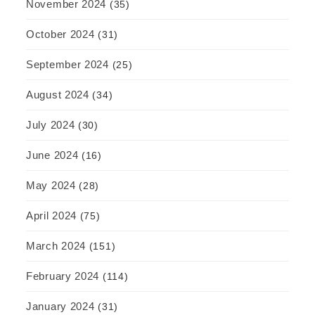
November 2024
(35)
October 2024
(31)
September 2024
(25)
August 2024
(34)
July 2024
(30)
June 2024
(16)
May 2024
(28)
April 2024
(75)
March 2024
(151)
February 2024
(114)
January 2024
(31)