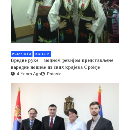
ИСТАКНУТО
КУЛТУРА
Вредне руке – модном ревијом представљене
народне ношње из свих крајева Србије
4 Years Ago
Pstosic