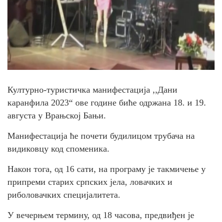
Културно-туристичка манифестација ,,Дани
каранфила 2023“ ове године биће одржана 18. и 19.
августа у Врањској Бањи.
Манифестација ће почети будилицом трубача на
видиковцу код споменика.
Након тога, од 16 сати, на програму је такмичење у
припреми старих српских јела, ловачких и
риболовачких специјалитета.
У вечерњем термину, од 18 часова, предвиђен је