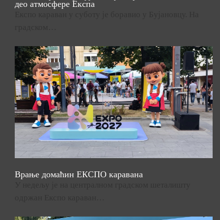
део атмосфере Експа
Експо караван у суботу је боравио у Бујановцу. На
градском…
Врање домаћин ЕКСПО каравана
У недељу је на централном градском шеталишту
одржан Експо караван…