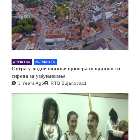
ДРУШТВО
ИСТАКНУТО
Сутра у подне почиње провера исправности
сирена за узбуњивање
3 Years Ago
RTB Bujanovac1