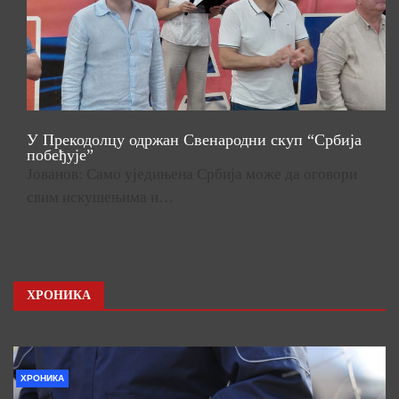
У Прекодолцу одржан Свенародни скуп “Србија
побеђује”
Јованов: Само уједињена Србија може да оговори
свим искушењима и…
ХРОНИКА
ХРОНИКА