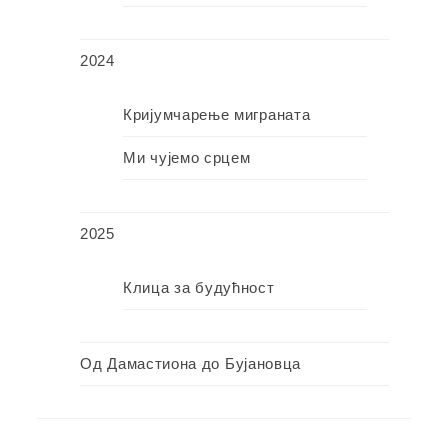
2024
Кријумчарење миграната
Ми чујемо срцем
2025
Клица за будућност
Од Дамастиона до Бујановца