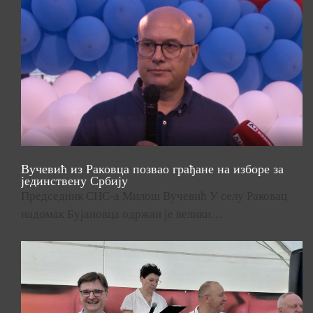
Вучевић из Раковца позвао грађане на изборе за
јединствену Србију
Председник СНС-а Милош Вучевић У селу Раковац
надомак Бујановца одржан је велики…