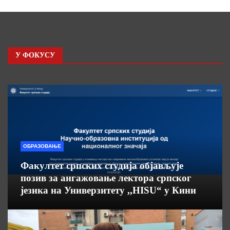
У ФОКУСУ
ОБРАЗОВАЊЕ
Факултет српских студија објављује
позив за ангажовање лектора српског
језика на Универзитету ,,HISU“ у Кини