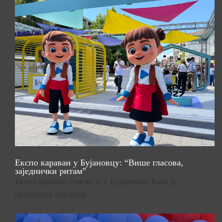
Експо караван у Бујановцу: “Више гласова,
заједнички ритам”
Експо караван стигао је у Бујановац. Како је
претходно најавила…