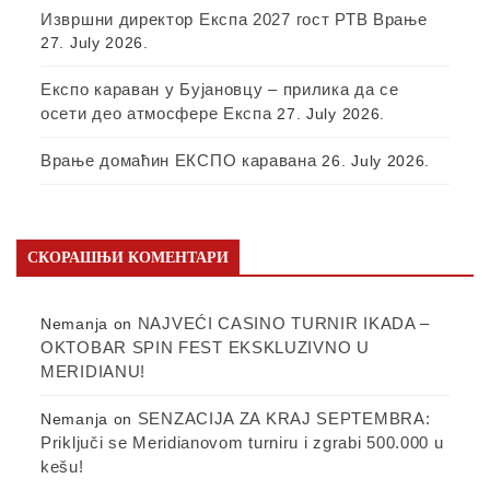
Извршни директор Експа 2027 гост РТВ Врање
27. July 2026.
Експо караван у Бујановцу – прилика да се
осети део атмосфере Експа
27. July 2026.
Врање домаћин ЕКСПО каравана
26. July 2026.
СКОРАШЊИ КОМЕНТАРИ
NAJVEĆI CASINO TURNIR IKADA –
Nemanja
on
OKTOBAR SPIN FEST EKSKLUZIVNO U
MERIDIANU!
SENZACIJA ZA KRAJ SEPTEMBRA:
Nemanja
on
Priključi se Meridianovom turniru i zgrabi 500.000 u
kešu!