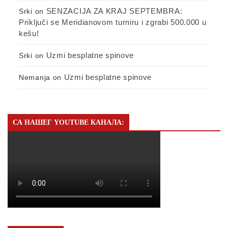
SENZACIJA ZA KRAJ SEPTEMBRA:
Srki
on
Priključi se Meridianovom turniru i zgrabi 500.000 u
kešu!
Uzmi besplatne spinove
Srki
on
Uzmi besplatne spinove
Nemanja
on
СА НАШЕГ YOUTUBE КАНАЛА: