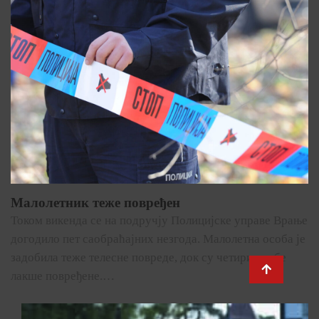
Малолетник теже повређен
Током викенда се на подручју Полицијске управе Врање
догодило пет саобраћајних незгода. Малолетна особа је
задобила теже телесне повреде, док су четири особе
лакше повређене.…