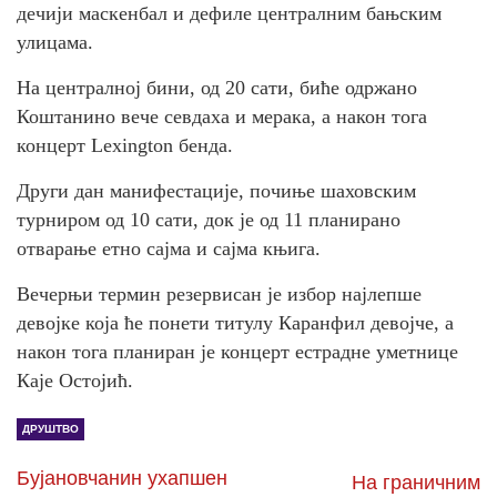
дечији маскенбал и дефиле централним бањским
улицама.
На централној бини, од 20 сати, биће одржано
Коштанино вече севдаха и мерака, а након тога
концерт Lexington бенда.
Други дан манифестације, почиње шаховским
турниром од 10 сати, док је од 11 планирано
отварање етно сајма и сајма књига.
Вечерњи термин резервисан је избор најлепше
девојке која ће понети титулу Каранфил девојче, а
након тога планиран је концерт естрадне уметнице
Каје Остојић.
ДРУШТВО
Бујановчанин ухапшен
На граничним