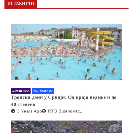
ИСТАКНУТО
ДРУШТВО
ИСТАКНУТО
Тропски дани у Србији: Од краја недеље и до
40 степени
3 Years Ago
RTB Bujanovac1