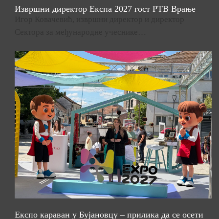
Извршни директор Експа 2027 гост РТВ Врање
Игор Ковачевић, извршни директор и директор
Сектора за међународне учеснике…
Експо караван у Бујановцу – прилика да се осети