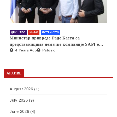
ДРУШТВО
ИНФО
ИСТАКНУТО
Министар привреде Раде Баста са
представницима немачке компаније SAPI о
4 Years Ago
Pstosic
отварању фабрике у Србији
АРХИВЕ
August 2026
(1)
July 2026
(9)
June 2026
(4)