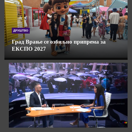
ДРУШТВО
Град Врање се озбиљно припрема за
ЕКСПО 2027