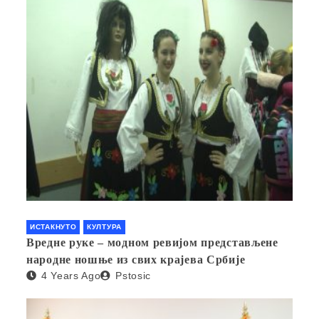
ИСТАКНУТО
КУЛТУРА
Вредне руке – модном ревијом представљене
народне ношње из свих крајева Србије
4 Years Ago
Pstosic