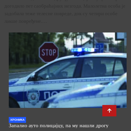
догодило пет саобраћајних незгода. Малолетна особа је
задобила теже телесне повреде, док су четири особе
лакше повређене.…
ХРОНИКА
Запалио ауто полицајцу, па му нашли дрогу