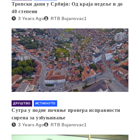
Тропски дани у Србији: Од краја недеље и до
40 степени
3 Years Ago
RTB Bujanovac1
ДРУШТВО
ИСТАКНУТО
Сутра у подне почиње провера исправности
сирена за узбуњивање
3 Years Ago
RTB Bujanovac1