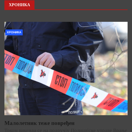
ХРОНИКА
ХРОНИКА
Малолетник теже повређен
Током викенда се на подручју Полицијске управе Врање