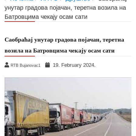
унутар градова појачан, теретна возила на
Батровцима чекају осам сати
Саобраћај унутар градова појачан, теретна
возила на Батровцима чекају осам сати
19. February 2024.
RTB Bujanovac1