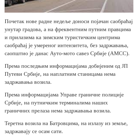
Почетак нове радне недеље доноси појачан саобраћај
унутар градова, а на фреквентним путним правцима
и прилазима ка зимским туристичким центрима
саобраћај је умереног интензитета, без задржавања,
саопштио је данас Ауто-мото савез Србије (АМСС).
Према последњим информацијама добијеним од ЈП
Путеви Србије, на наплатним станицама нема
задржавања возила.
Према информацијама Управе граничне полиције
Србије, на путничким терминалима наших
граничних прелаза нема задржавања возила.
Теретна возила на Батровцима, на излазу из земље,
задржавају се осам сати.