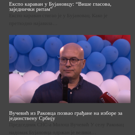
Експо караван у Бујановцу: “Више гласова,
заједнички ритам”
Експо караван стигао је у Бујановац. Како је
претходно најавила…
Вучевић из Раковца позвао грађане на изборе за
јединствену Србију
Председник СНС-а Милош Вучевић У селу Раковац
надомак Бујановца одржан је велики…