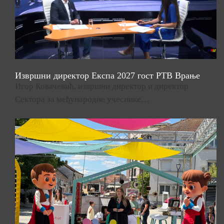
Извршни директор Експа 2027 гост РТВ Врање
Игор Ковачевић, извршни директор и директор
Сектора за међународне учеснике…