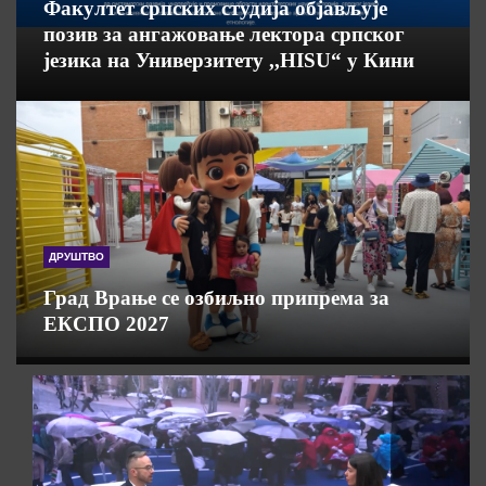
Факултет српских студија објављује
позив за ангажовање лектора српског
језика на Универзитету ,,HISU“ у Кини
ДРУШТВО
Град Врање се озбиљно припрема за
ЕКСПО 2027