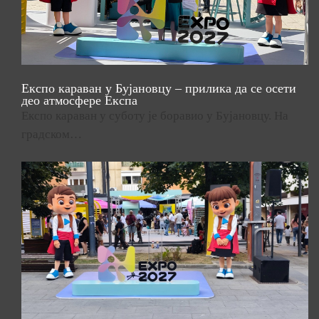
Експо караван у Бујановцу – прилика да се осети
део атмосфере Експа
Експо караван у суботу је боравио у Бујановцу. На
градском…