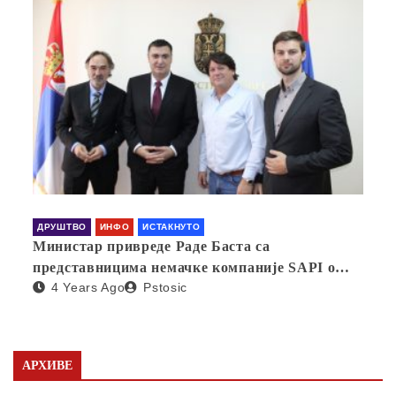
ДРУШТВО
ИНФО
ИСТАКНУТО
Министар привреде Раде Баста са
представницима немачке компаније SAPI о
4 Years Ago
Pstosic
отварању фабрике у Србији
АРХИВЕ