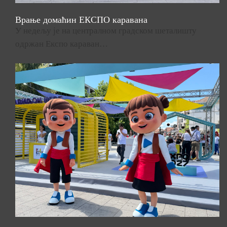
Врање домаћин ЕКСПО каравана
У недељу је на централном градском шеталишту
одржан Експо караван…