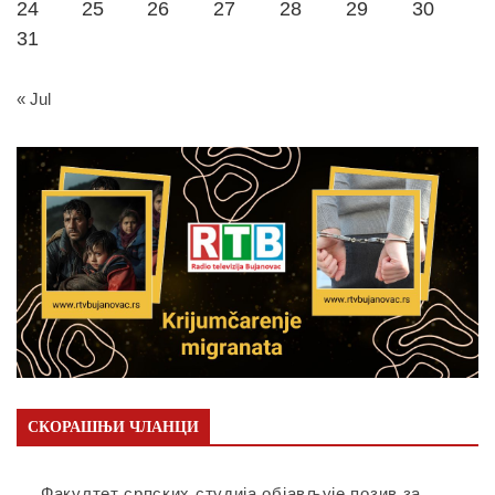
24
25
26
27
28
29
30
31
« Jul
СКОРАШЊИ ЧЛАНЦИ
Факултет српских студија објављује позив за