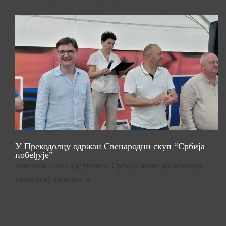
У Прекодолцу одржан Свенародни скуп “Србија
побеђује”
Јованов: Само уједињена Србија може да оговори
свим искушењима и…