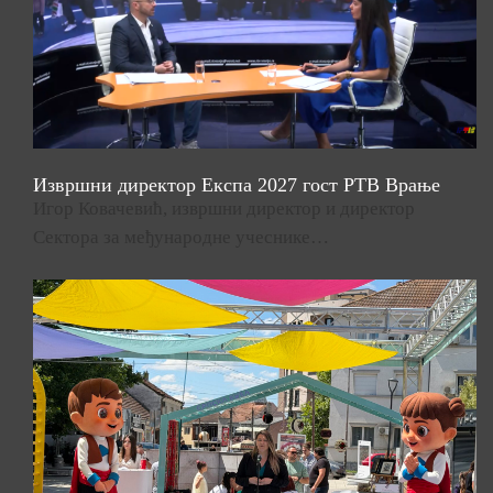
Извршни директор Експа 2027 гост РТВ Врање
Игор Ковачевић, извршни директор и директор
Сектора за међународне учеснике…