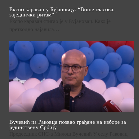
Експо караван у Бујановцу: “Више гласова,
заједнички ритам”
Експо караван стигао је у Бујановац. Како је
претходно најавила…
Вучевић из Раковца позвао грађане на изборе за
јединствену Србију
Председник СНС-а Милош Вучевић У селу Раковац