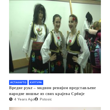
ИСТАКНУТО
КУЛТУРА
Вредне руке – модном ревијом представљене
народне ношње из свих крајева Србије
4 Years Ago
Pstosic