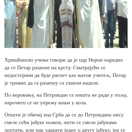
Хришћанско учење говори да је цар Нерон наредио
да се Петар разапне на крсту. Сматрајући се
недостојним да буде распет као његов учитељ, Петар
је тражио да га разапну са главом надоле.
По веровању, на Петровдан се ништа не ради у пољу,
нарочито се не упрежу коњи у кола.
Општи је обичај код Срба да се до Петровдана нису
смеле сећи јабуке ножем, нити се смело јабукама
лоптати, или пак ударати једну о другу јабуку, јер се