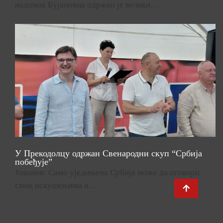
надомак Бујановца одржан је велики…
У Прекодолцу одржан Свенародни скуп “Србија
побеђује”
Јованов: Само уједињена Србија може да оговори
свим искушењима и…