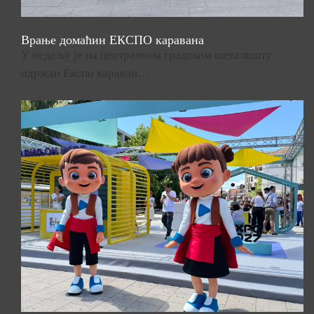
Врање домаћин ЕКСПО каравана
У недељу је на централном градском шеталишту
одржан Експо караван…