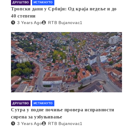
ДРУШТВО
ИСТАКНУТО
Тропски дани у Србији: Од краја недеље и до
40 степени
3 Years Ago
RTB Bujanovac1
ДРУШТВО
ИСТАКНУТО
Сутра у подне почиње провера исправности
сирена за узбуњивање
3 Years Ago
RTB Bujanovac1