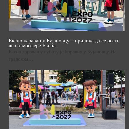
Експо караван у Бујановцу – прилика да се осети
део атмосфере Експа
Експо караван у суботу је боравио у Бујановцу. На
градском…