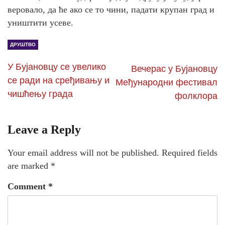
веровало, да ће ако се то чини, падати крупан град и
уништити усеве.
ДРУШТВО
У Бујановцу се увелико
Вечерас у Бујановцу
се ради на сређивању и
Међународни фестивал
чишћењу града
фолклора
Leave a Reply
Your email address will not be published.
Required fields
are marked
*
Comment
*