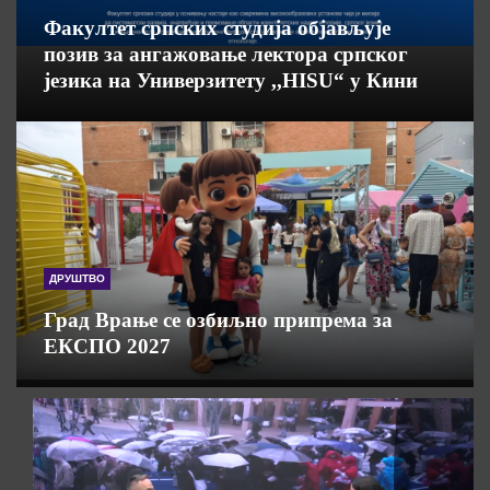
Факултет српских студија објављује
позив за ангажовање лектора српског
језика на Универзитету ,,HISU“ у Кини
ДРУШТВО
Град Врање се озбиљно припрема за
ЕКСПО 2027