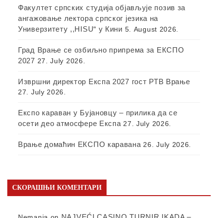
Факултет српских студија објављује позив за
ангажовање лектора српског језика на
Универзитету ,,HISU“ у Кини
5. August 2026.
Град Врање се озбиљно припрема за ЕКСПО
2027
27. July 2026.
Извршни директор Експа 2027 гост РТВ Врање
27. July 2026.
Експо караван у Бујановцу – прилика да се
осети део атмосфере Експа
27. July 2026.
Врање домаћин ЕКСПО каравана
26. July 2026.
СКОРАШЊИ КОМЕНТАРИ
NAJVEĆI CASINO TURNIR IKADA –
Nemanja
on