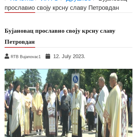
прославио своју крсну славу Петровдан
Бујановац прославио своју крсну славу
Петровдан
12. July 2023.
RTB Bujanovac1