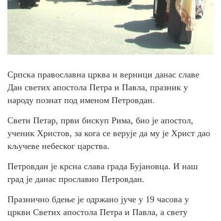
Српска православна црква и верници данас славе
Дан светих апостола Петра и Павла, празник у
народу познат под именом Петровдан.
Свети Петар, први бискуп Рима, био је апостол,
ученик Христов, за кога се верује да му је Христ дао
кључеве небеског царства.
Петровдан је крсна слава града Бујановца. И наш
град је данас прославио Петровдан.
Празнично бдење је одржано јуче у 19 часова у
цркви Светих апостола Петра и Павла, а свету