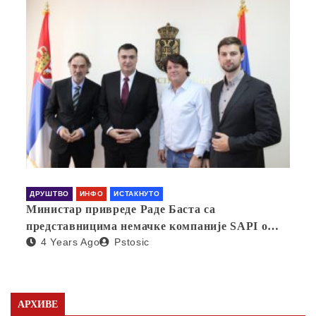
ДРУШТВО
ИНФО
ИСТАКНУТО
Министар привреде Раде Баста са
представницима немачке компаније SAPI о
4 Years Ago
Pstosic
отварању фабрике у Србији
АРХИВЕ