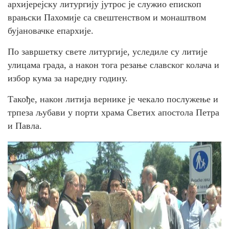
архијерејску литургију јутрос је служио епископ
врањски Пахомије са свештенством и монаштвом
бујановачке епархије.
По завршетку свете литургије, уследиле су литије
улицама града, а након тога резање славског колача и
избор кума за наредну годину.
Такође, након литија вернике је чекало послужење и
трпеза љубави у порти храма Светих апостола Петра
и Павла.