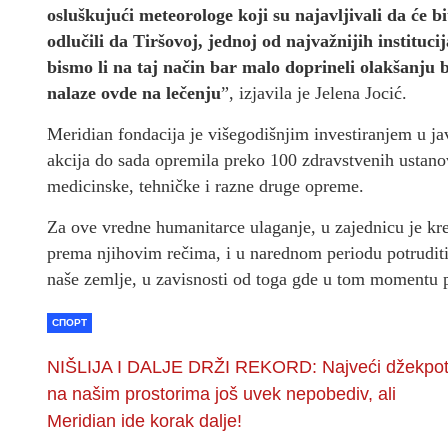
osluškujući meteorologe koji su najavljivali da će b
odlučili da Tiršovoj, jednoj od najvažnijih instituc
bismo li na taj način bar malo doprineli olakšanju b
nalaze ovde na lečenju
”, izjavila je Jelena Jocić.
Meridian fondacija je višegodišnjim investiranjem u j
akcija do sada opremila preko 100 zdravstvenih ustano
medicinske, tehničke i razne druge opreme.
Za ove vredne humanitarce ulaganje, u zajednicu je krei
prema njihovim rečima, i u narednom periodu potrudit
naše zemlje, u zavisnosti od toga gde u tom momentu 
СПОРТ
NIŠLIJA I DALJE DRŽI REKORD: Najveći džekpo
na našim prostorima još uvek nepobediv, ali
Meridian ide korak dalje!