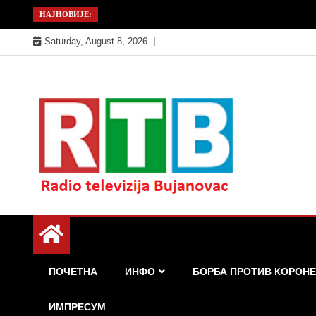
Skip
НАЈНОВИЈЕ:
to
Saturday, August 8, 2026
content
Радио телевизија Бујановац
РТБ Бујановац
ПОЧЕТНА
ИНФО
БОРБА ПРОТИВ КОРОНЕ
ИМПРЕСУМ