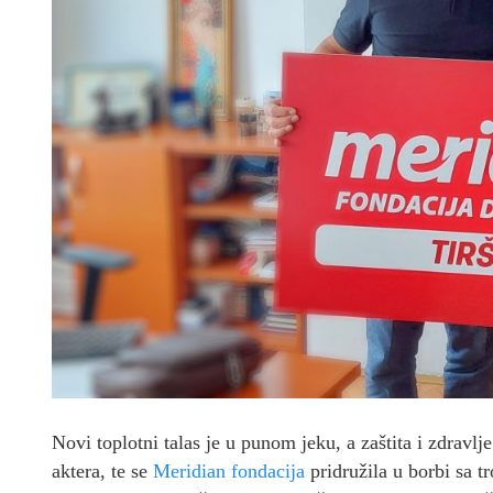
Novi toplotni talas je u punom jeku, a zaštita i zdravlj
aktera, te se
Meridian fondacija
pridružila u borbi sa t