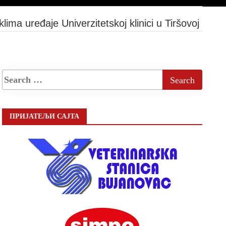
 uređaje Univerzitetskoj klinici u Tiršovoj
ПРИЈАТЕЉИ САЈТА