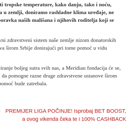
iti tropske temperature, kako danju, tako i noću,
ija u zemlji, doniramo rashladne klima uređaje, ne
oravka naših mališana i njihovih roditelja koji se
avni zdravstveni sistem naše zemlje nizom donatorskih
va širom Srbije donirajući pri tome pomoć u vidu
ranje boljeg sutra svih nas, a Meridian fondacija će se,
i da pomogne razne druge zdravstvene ustanove širom
pomoć bude zatrebala.
t
PREMIJER LIGA POČINJE! Isprobaj BET BOOST,
a ovog vikenda čeka te i 100% CASHBACK