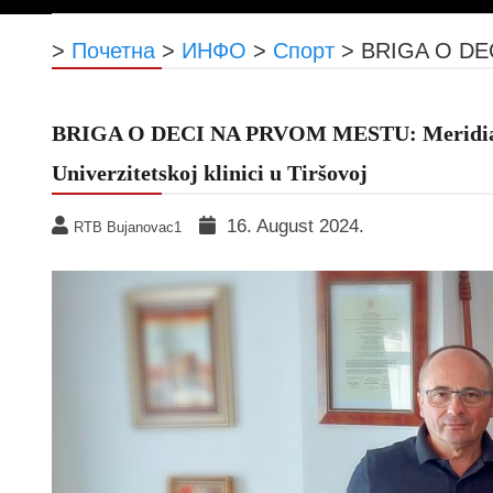
>
Почетна
>
ИНФО
>
Спорт
>
BRIGA O DECI
BRIGA O DECI NA PRVOM MESTU: Meridian f
Univerzitetskoj klinici u Tiršovoj
16. August 2024.
RTB Bujanovac1