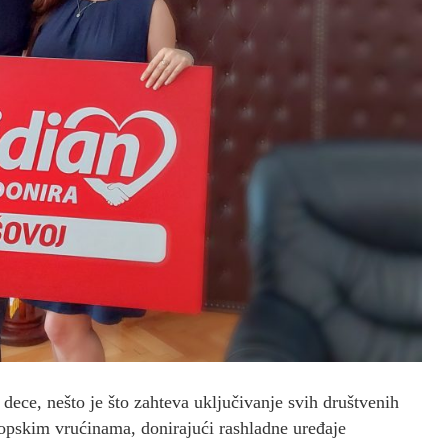
e dece, nešto je što zahteva uključivanje svih društvenih
ropskim vrućinama, donirajući rashladne uređaje