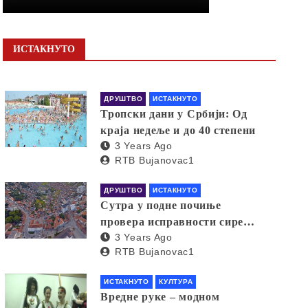
ИСТАКНУТО
ДРУШТВО
ИСТАКНУТО
Тропски дани у Србији: Од
краја недеље и до 40 степени
3 Years Ago
RTB Bujanovac1
ДРУШТВО
ИСТАКНУТО
Сутра у подне почиње
провера исправности сирена
3 Years Ago
за узбуњивање
RTB Bujanovac1
ИСТАКНУТО
КУЛТУРА
Вредне руке – модном