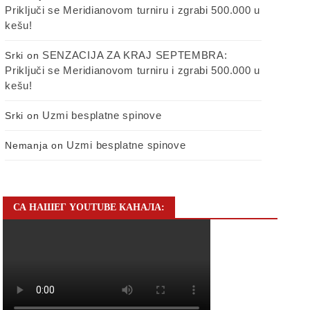
Priključi se Meridianovom turniru i zgrabi 500.000 u
kešu!
SENZACIJA ZA KRAJ SEPTEMBRA:
Srki
on
Priključi se Meridianovom turniru i zgrabi 500.000 u
kešu!
Uzmi besplatne spinove
Srki
on
Uzmi besplatne spinove
Nemanja
on
СА НАШЕГ YOUTUBE КАНАЛА: