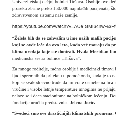
Univerzitetskoj dečjoj bolnici Tiršova. Osoblje ove de
proseku zbrine preko 150.000 najmlađih pacijenata, št
zdravstvenom sistemu naše zemlje.
https://youtube.com/watch?v=AUe-GMI64nw%3
“
Želela bih da se zahvalim u ime naših malih pacij
koji se ovde leče da ovo leto, kada već moraju da p
klima uređaja koje ste donirali. Hvala Meridian fo
medicinska sestra bolnice „Tiršova“.
Za mnoge roditelje, radno osoblje i medicinski timovi 
ljudi spremnih da priteknu u pomoć onda, kada je to najp
koji se svakodnevno trude da im vrate osmehe na lica 
vrućine i visoke letnje temperature mnogima ne prijaj
nalaze se i deca stacionirana na bolničkom lečenju. Do
fondacije uručila predstavnica
Jelena Jocić.
“
Svedoci smo sve drastičnijih klimatskih promena. O