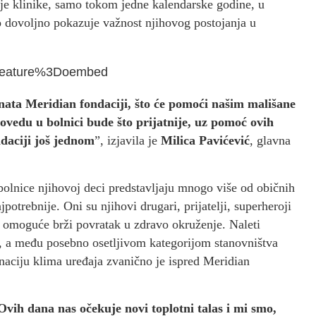
čje klinike, samo tokom jedne kalendarske godine, u
o dovoljno pokazuje važnost njihovog postojanja u
Ffeature%3Doembed
enata Meridian fondaciji, što će pomoći našim mališane
rovedu u bolnici bude što prijatnije, uz pomoć ovih
ndaciji još jednom
”, izjavila je
Milica Pavićević
, glavna
bolnice njihovoj deci predstavljaju mnogo više od običnih
otrebnije. Oni su njihovi drugari, prijatelji, superheroji
i omoguće brži povratak u zdravo okruženje. Naleti
u, a među posebno osetljivom kategorijom stanovništva
naciju klima uređaja zvanično je ispred Meridian
vih dana nas očekuje novi toplotni talas i mi smo,