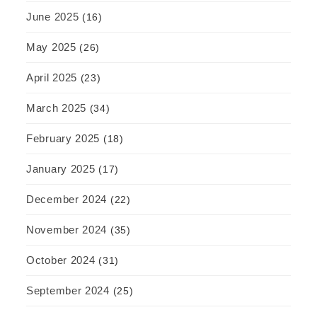
June 2025
(16)
May 2025
(26)
April 2025
(23)
March 2025
(34)
February 2025
(18)
January 2025
(17)
December 2024
(22)
November 2024
(35)
October 2024
(31)
September 2024
(25)