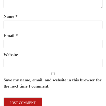
Name
*
Email
*
Website
Save my name, email, and website in this browser for
the next time I comment.