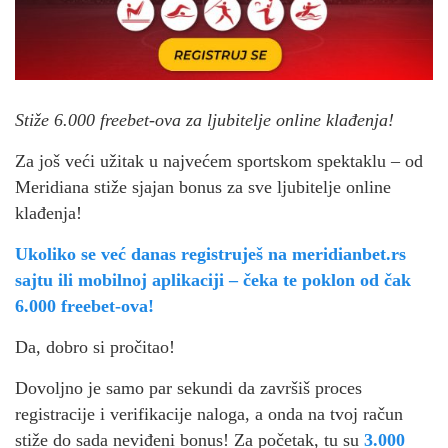
Stiže 6.000 freebet-ova za ljubitelje online klađenja!
Za još veći užitak u najvećem sportskom spektaklu – od
Meridiana stiže sjajan bonus za sve ljubitelje online
klađenja!
Ukoliko se već danas registruješ na meridianbet.rs
sajtu ili mobilnoj aplikaciji – čeka te poklon od čak
6.000 freebet-ova!
Da, dobro si pročitao!
Dovoljno je samo par sekundi da završiš proces
registracije i verifikacije naloga, a onda na tvoj račun
stiže do sada neviđeni bonus! Za početak, tu su
3.000