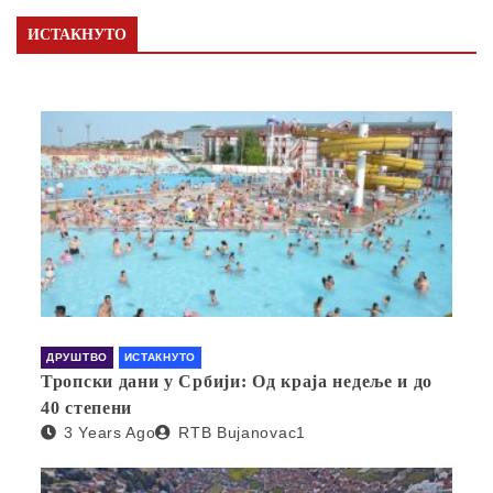
ИСТАКНУТО
ДРУШТВО
ИСТАКНУТО
Тропски дани у Србији: Од краја недеље и до
40 степени
3 Years Ago
RTB Bujanovac1