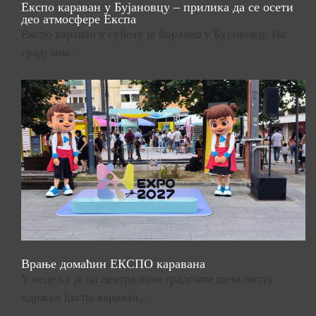
Експо караван у Бујановцу – прилика да се осети
део атмосфере Експа
Експо караван у суботу је боравио у Бујановцу. На
градском…
Врање домаћин ЕКСПО каравана
У недељу је на централном градском шеталишту
одржан Експо караван…