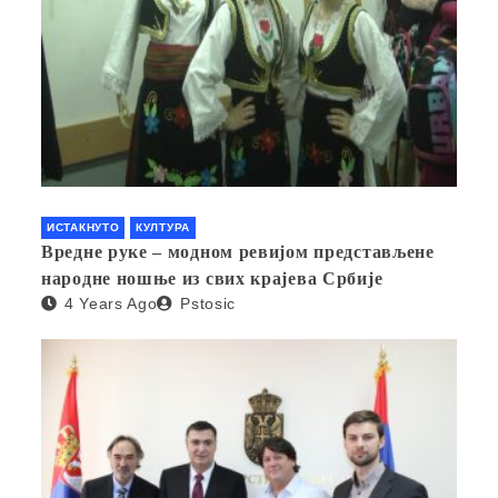
ИСТАКНУТО
КУЛТУРА
Вредне руке – модном ревијом представљене
народне ношње из свих крајева Србије
4 Years Ago
Pstosic