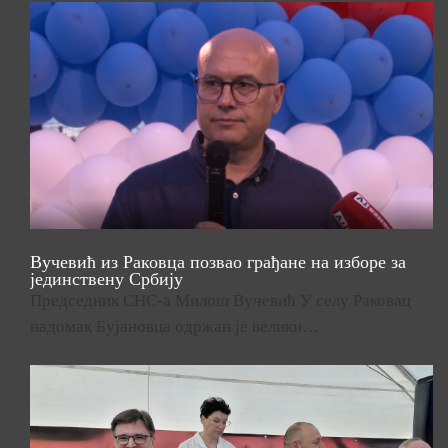
Вучевић из Раковца позвао грађане на изборе за
јединствену Србију
Председник СНС-а Милош Вучевић У селу Раковац
надомак Бујановца одржан је велики…