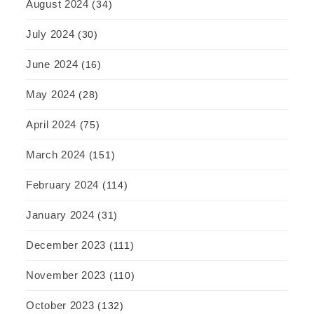
August 2024
(34)
July 2024
(30)
June 2024
(16)
May 2024
(28)
April 2024
(75)
March 2024
(151)
February 2024
(114)
January 2024
(31)
December 2023
(111)
November 2023
(110)
October 2023
(132)