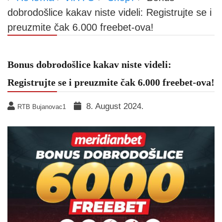
dobrodošlice kakav niste videli: Registrujte se i
preuzmite čak 6.000 freebet-ova!
Bonus dobrodošlice kakav niste videli:
Registrujte se i preuzmite čak 6.000 freebet-ova!
8. August 2024.
RTB Bujanovac1