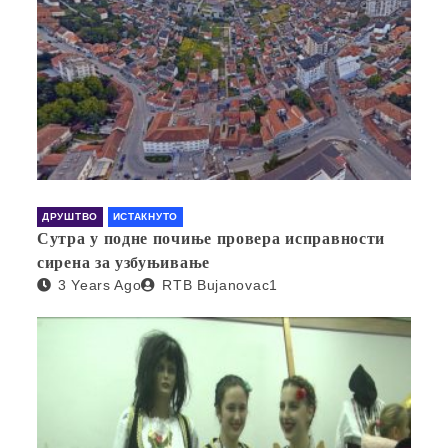
ДРУШТВО
ИСТАКНУТО
Сутра у подне почиње провера исправности
сирена за узбуњивање
3 Years Ago
RTB Bujanovac1