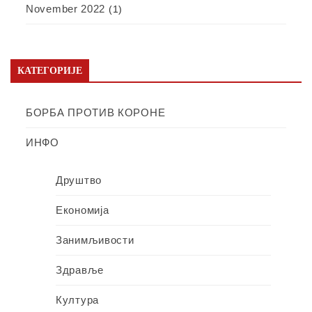
November 2022
(1)
КАТЕГОРИЈЕ
БОРБА ПРОТИВ КОРОНЕ
ИНФО
Друштво
Економија
Занимљивости
Здравље
Култура