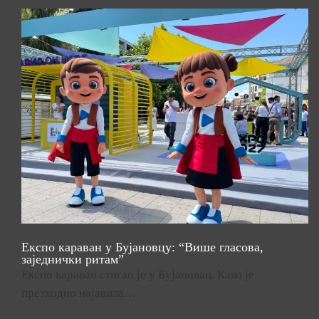
Експо караван у Бујановцу: “Више гласова,
заједнички ритам”
Експо караван стигао је у Бујановац. Како је
претходно најавила…