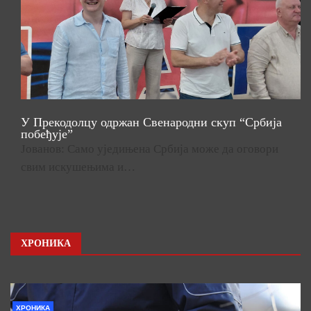
У Прекодолцу одржан Свенародни скуп “Србија
побеђује”
Јованов: Само уједињена Србија може да оговори
свим искушењима и…
ХРОНИКА
ХРОНИКА