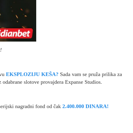
!
avu
EKSPLOZIJU KEŠA?
Sada vam se pruža prilika za
uz odabrane slotove provajdera Expanse Studios.
erijski nagradni fond od čak
2.400.000 DINARA!