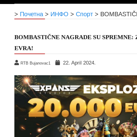
>
Почетна
>
ИНФО
>
Спорт
>
BOMBASTIČNE
BOMBASTIČNE NAGRADE SU SPREMNE: Zabavi
EVRA!
22. April 2024.
RTB Bujanovac1