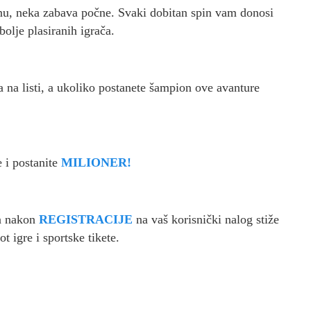
nu, neka zabava počne. Svaki dobitan spin vam donosi
bolje plasiranih igrača.
a na listi, a ukoliko postanete šampion ove avanture
e i postanite
MILIONER!
ka nakon
REGISTRACIJE
na vaš korisnički nalog stiže
ot igre i sportske tikete.