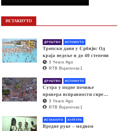
ИСТАКНУТО
ДРУШТВО
ИСТАКНУТО
Тропски дани у Србији: Од
краја недеље и до 40 степени
3 Years Ago
RTB Bujanovac1
ДРУШТВО
ИСТАКНУТО
Сутра у подне почиње
провера исправности сирена
3 Years Ago
за узбуњивање
RTB Bujanovac1
ИСТАКНУТО
КУЛТУРА
Вредне руке – модном