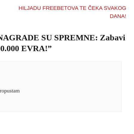
HILJADU FREEBETOVA TE ČEKA SVAKOG
DANA!
AGRADE SU SPREMNE: Zabavi
 20.000 EVRA!
”
propustam