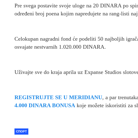
Pre svega postavite svoje uloge na 20 DINARA po spi
određeni broj poena kojim napredujete na rang-listi naj
Celokupan nagradni fond će podeliti 50 najboljih igrač
osvajate nestvarnih 1.020.000 DINARA.
Uživajte sve do kraja aprila uz Expanse Studios slotov
REGISTRUJTE SE U MERIDIANU
, a par trenuta
4.000 DINARA BONUSA
koje možete iskoristiti za sl
СПОРТ