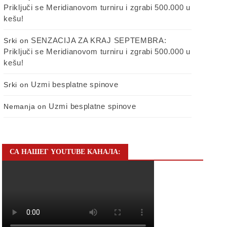
Priključi se Meridianovom turniru i zgrabi 500.000 u
kešu!
SENZACIJA ZA KRAJ SEPTEMBRA:
Srki
on
Priključi se Meridianovom turniru i zgrabi 500.000 u
kešu!
Uzmi besplatne spinove
Srki
on
Uzmi besplatne spinove
Nemanja
on
СА НАШЕГ YOUTUBE КАНАЛА: