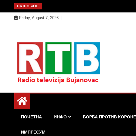
Skip
НАЈНОВИЈЕ:
to
Friday, August 7, 2026
content
Радио телевизија Бујановац
РТБ Бујановац
ПОЧЕТНА
ИНФО
БОРБА ПРОТИВ КОРОНЕ
ИМПРЕСУМ