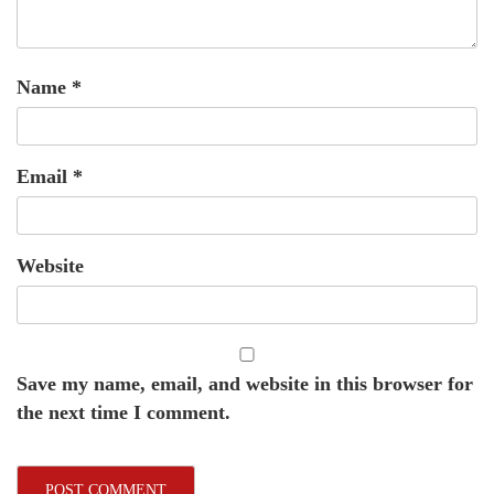
Name
*
Email
*
Website
Save my name, email, and website in this browser for
the next time I comment.