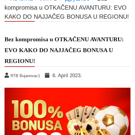
kompromisa u OTKAČENU AVANTURU: EVO
KAKO DO NAJJAČEG BONUSA U REGIONU!
Bez kompromisa u OTKAČENU AVANTURU:
EVO KAKO DO NAJJAČEG BONUSA U
REGIONU!
6. April 2023.
RTB Bujanovac1