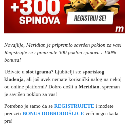
Novajlije, Meridian je pripremio savršen poklon za vas!
Registrujte se i preuzmite 300 poklon spinova i 100%
bonusa!
Uživate u
slot igrama
? Ljubitelji ste
sportskog
klađenja
, ali još uvek nemate korisnički nalog na nekoj
od online platformi? Dobro došli u
Meridian
, spreman
je savršen poklon za vas!
Potrebno je samo da se
REGISTRUJETE
i možete
preuzeti
BONUS DOBRODOŠLICE
veći nego ikada
pre!