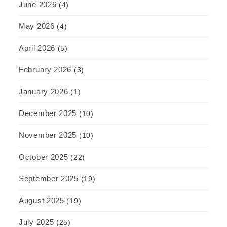
June 2026
(4)
May 2026
(4)
April 2026
(5)
February 2026
(3)
January 2026
(1)
December 2025
(10)
November 2025
(10)
October 2025
(22)
September 2025
(19)
August 2025
(19)
July 2025
(25)