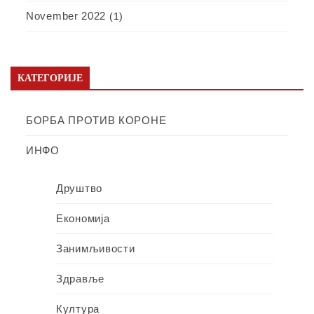
November 2022
(1)
КАТЕГОРИЈЕ
БОРБА ПРОТИВ КОРОНЕ
ИНФО
Друштво
Економија
Занимљивости
Здравље
Култура