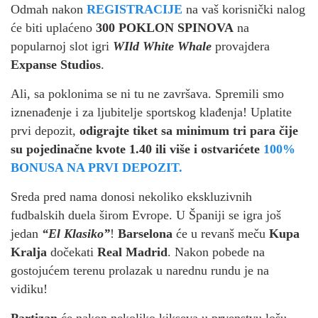
Odmah nakon
REGISTRACIJE
na vaš korisnički nalog
će biti uplaćeno
300 POKLON SPINOVA
na
popularnoj slot igri
WIld White Whale
provajdera
Expanse Studios
.
Ali, sa poklonima se ni tu ne završava. Spremili smo
iznenađenje i za ljubitelje sportskog klađenja! Uplatite
prvi depozit,
odigrajte tiket sa minimum tri para čije
su pojedinačne kvote 1.40 ili više i ostvarićete
100%
BONUSA NA PRVI DEPOZIT.
Sreda pred nama donosi nekoliko ekskluzivnih
fudbalskih duela širom Evrope. U Španiji se igra još
jedan
“El Klasiko”
!
Barselona
će u revanš meču
Kupa
Kralja
dočekati
Real Madrid
. Nakon pobede na
gostojućem terenu prolazak u narednu rundu je na
vidiku!