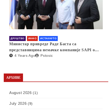
ДРУШТВО
ИНФО
ИСТАКНУТО
Министар привреде Раде Баста са
представницима немачке компаније SAPI о
4 Years Ago
Pstosic
отварању фабрике у Србији
АРХИВЕ
August 2026
(1)
July 2026
(9)