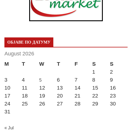
ОБЈАВЕ ПО ДАТУМУ
August 2026
M
T
W
T
F
S
S
1
2
3
4
6
7
8
9
5
10
11
12
13
14
15
16
17
18
19
20
21
22
23
24
25
26
27
28
29
30
31
« Jul