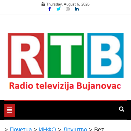
Skip
Thursday, August 6, 2026
to
content
Радио телевизија Бујановац
РТБ Бујановац
Toggle
navigation
>
Почетна
>
ИНФО
>
Друштво
>
Bez