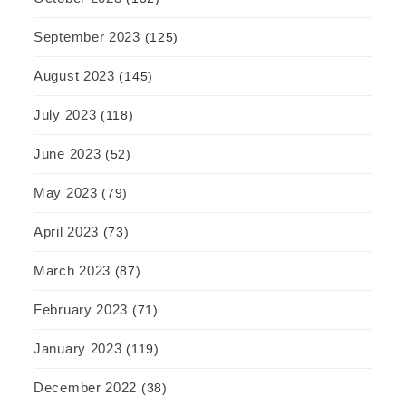
September 2023
(125)
August 2023
(145)
July 2023
(118)
June 2023
(52)
May 2023
(79)
April 2023
(73)
March 2023
(87)
February 2023
(71)
January 2023
(119)
December 2022
(38)