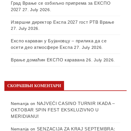
Град Врање се озбиљно припрема за ЕКСПО
2027
27. July 2026.
Извршни директор Експа 2027 гост РТВ Врање
27. July 2026.
Експо караван у Бујановцу – прилика да се
осети део атмосфере Експа
27. July 2026.
Врање домаћин ЕКСПО каравана
26. July 2026.
СКОРАШЊИ КОМЕНТАРИ
NAJVEĆI CASINO TURNIR IKADA –
Nemanja
on
OKTOBAR SPIN FEST EKSKLUZIVNO U
MERIDIANU!
SENZACIJA ZA KRAJ SEPTEMBRA:
Nemanja
on