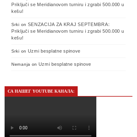
Priključi se Meridianovom turniru i zgrabi 500.000 u
kešu!
SENZACIJA ZA KRAJ SEPTEMBRA:
Srki
on
Priključi se Meridianovom turniru i zgrabi 500.000 u
kešu!
Uzmi besplatne spinove
Srki
on
Uzmi besplatne spinove
Nemanja
on
СА НАШЕГ YOUTUBE КАНАЛА: