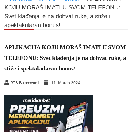
KOJU MORAŠ IMATI U SVOM TELEFONU:
Svet klađenja je na dohvat ruke, a stiže i
spektakularan bonus!
APLIKACIJA KOJU MORAŠ IMATI U SVOM
TELEFONU: Svet klađenja je na dohvat ruke, a
stiže i spektakularan bonus!
11. March 2024.
RTB Bujanovac1