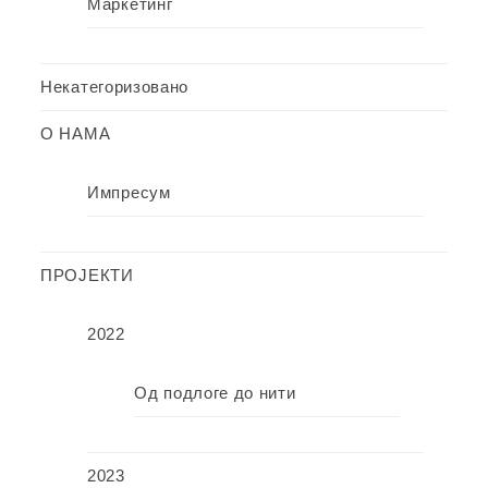
Маркетинг
Некатегоризовано
О НАМА
Импресум
ПРОЈЕКТИ
2022
Од подлоге до нити
2023