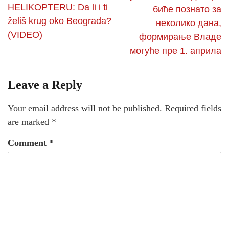
HELIKOPTERU: Da li i ti
биће познато за
želiš krug oko Beograda?
неколико дана,
(VIDEO)
формирање Владе
могуће пре 1. априла
Leave a Reply
Your email address will not be published.
Required fields
are marked
*
Comment
*