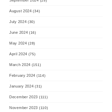
September 2024
(25)
August 2024
(34)
July 2024
(30)
June 2024
(16)
May 2024
(28)
April 2024
(75)
March 2024
(151)
February 2024
(114)
January 2024
(31)
December 2023
(111)
November 2023
(110)