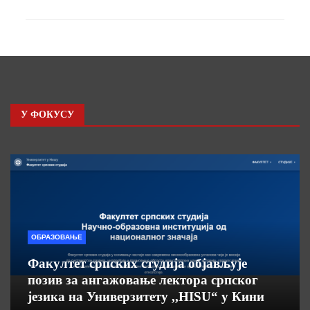
У ФОКУСУ
ОБРАЗОВАЊЕ
Факултет српских студија објављује
позив за ангажовање лектора српског
језика на Универзитету ,,HISU“ у Кини