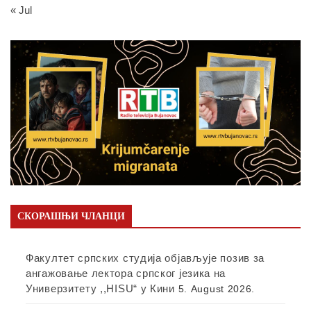
« Jul
СКОРАШЊИ ЧЛАНЦИ
Факултет српских студија објављује позив за
ангажовање лектора српског језика на
Универзитету ,,HISU“ у Кини
5. August 2026.