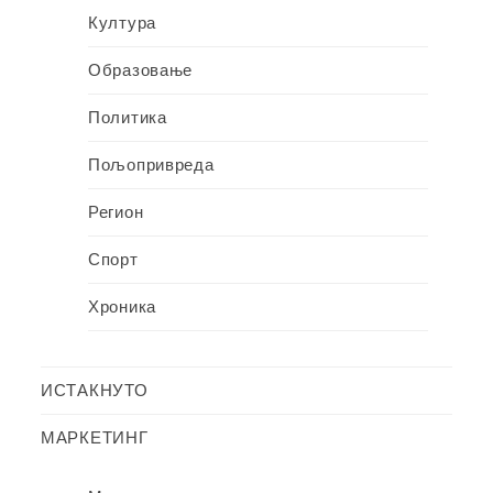
Култура
Образовање
Политика
Пољопривреда
Регион
Спорт
Хроника
ИСТАКНУТО
МАРКЕТИНГ