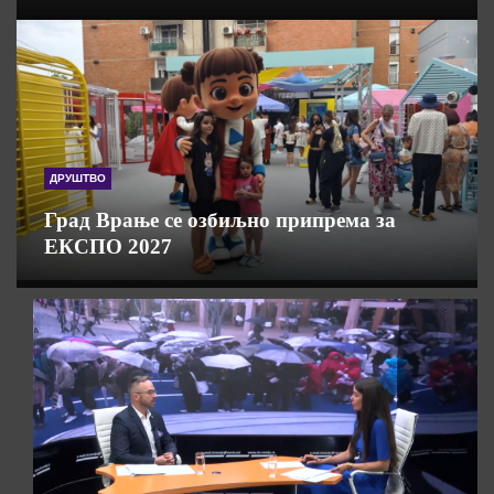
ДРУШТВО
Град Врање се озбиљно припрема за
ЕКСПО 2027