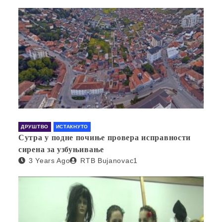
ДРУШТВО
ИСТАКНУТО
Сутра у подне почиње провера исправности
сирена за узбуњивање
3 Years Ago
RTB Bujanovac1