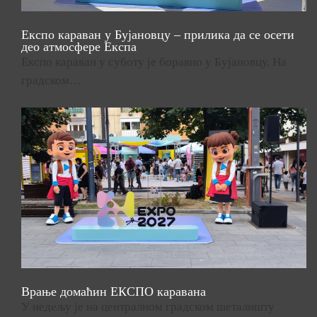
Експо караван у Бујановцу – прилика да се осети
део атмосфере Експа
Експо караван у суботу је боравио у Бујановцу. На
градском…
Врање домаћин ЕКСПО каравана
У недељу је на централном градском шеталишту