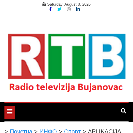
Skip
Saturday, August 8, 2026
to
content
Радио телевизија Бујановац
РТБ Бујановац
Toggle
navigation
>
Почетна
>
ИНФО
>
Спорт
>
APLIKACIJA