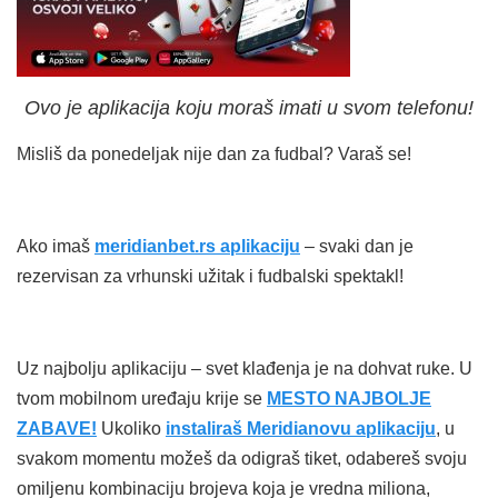
Ovo je aplikacija koju moraš imati u svom telefonu!
Misliš da ponedeljak nije dan za fudbal? Varaš se!
Ako imaš
meridianbet.rs aplikaciju
– svaki dan je
rezervisan za vrhunski užitak i fudbalski spektakl!
Uz najbolju aplikaciju – svet klađenja je na dohvat ruke. U
tvom mobilnom uređaju krije se
MESTO NAJBOLJE
ZABAVE!
Ukoliko
instaliraš Meridianovu aplikaciju
, u
svakom momentu možeš da odigraš tiket, odabereš svoju
omiljenu kombinaciju brojeva koja je vredna miliona,