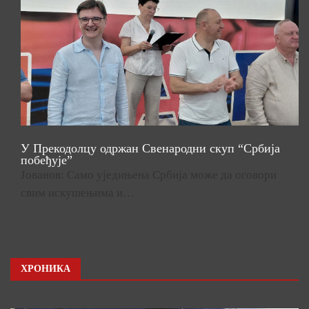
У Прекодолцу одржан Свенародни скуп “Србија
побеђује”
Јованов: Само уједињена Србија може да оговори
свим искушењима и…
ХРОНИКА