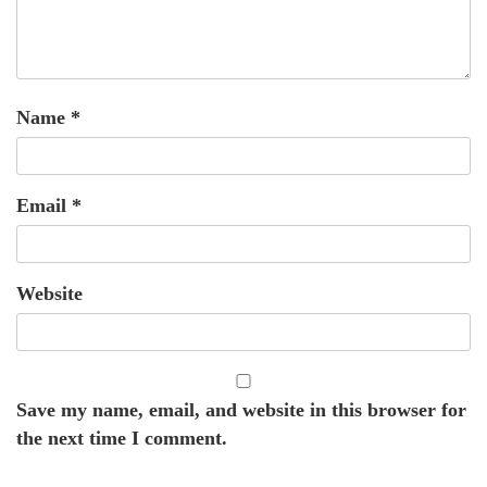
Name
*
Email
*
Website
Save my name, email, and website in this browser for
the next time I comment.