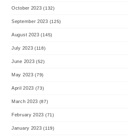
October 2023
(132)
September 2023
(125)
August 2023
(145)
July 2023
(118)
June 2023
(52)
May 2023
(79)
April 2023
(73)
March 2023
(87)
February 2023
(71)
January 2023
(119)