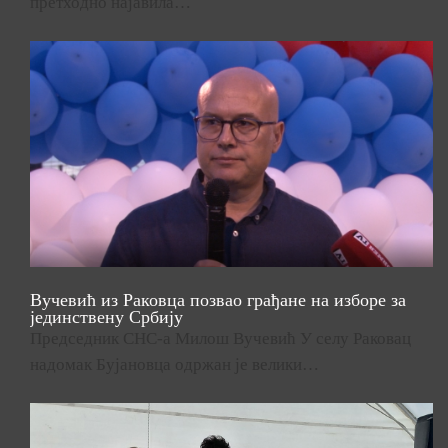
претходно најавила…
Вучевић из Раковца позвао грађане на изборе за
јединствену Србију
Председник СНС-а Милош Вучевић У селу Раковац
надомак Бујановца одржан је велики…