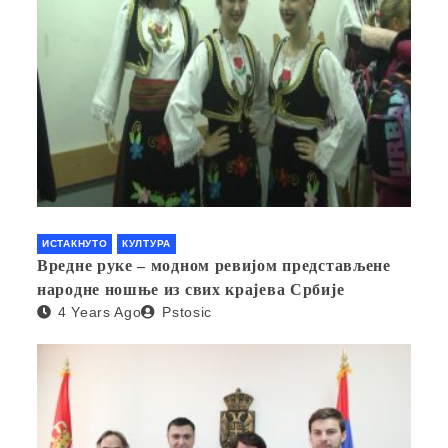
ИСТАКНУТО
КУЛТУРА
Вредне руке – модном ревијом представљене
народне ношње из свих крајева Србије
4 Years Ago
Pstosic