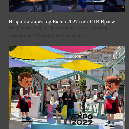
Извршни директор Експа 2027 гост РТВ Врање
Игор Ковачевић, извршни директор и директор
Сектора за међународне учеснике…