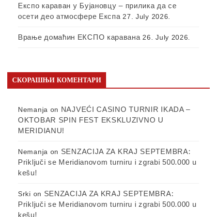
Експо караван у Бујановцу – прилика да се
осети део атмосфере Експа
27. July 2026.
Врање домаћин ЕКСПО каравана
26. July 2026.
СКОРАШЊИ КОМЕНТАРИ
NAJVEĆI CASINO TURNIR IKADA –
Nemanja
on
OKTOBAR SPIN FEST EKSKLUZIVNO U
MERIDIANU!
SENZACIJA ZA KRAJ SEPTEMBRA:
Nemanja
on
Priključi se Meridianovom turniru i zgrabi 500.000 u
kešu!
SENZACIJA ZA KRAJ SEPTEMBRA:
Srki
on
Priključi se Meridianovom turniru i zgrabi 500.000 u
kešu!