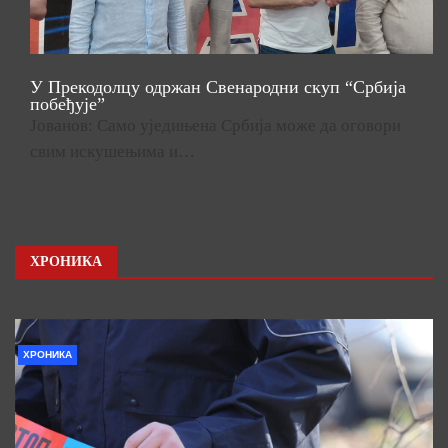
У Прекодолцу одржан Свенародни скуп “Србија
побеђује”
Јованов: Само уједињена Србија може да оговори
свим искушењима и…
ХРОНИКА
ХРОНИКА