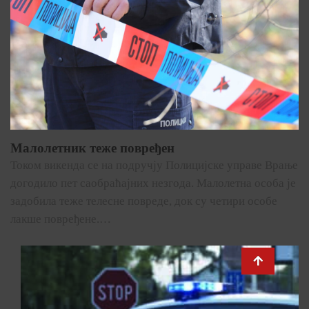
Малолетник теже повређен
Током викенда се на подручју Полицијске управе Врање
догодило пет саобраћајних незгода. Малолетна особа је
задобила теже телесне повреде, док су четири особе
лакше повређене.…