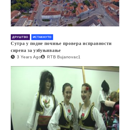
ДРУШТВО
ИСТАКНУТО
Сутра у подне почиње провера исправности
сирена за узбуњивање
3 Years Ago
RTB Bujanovac1