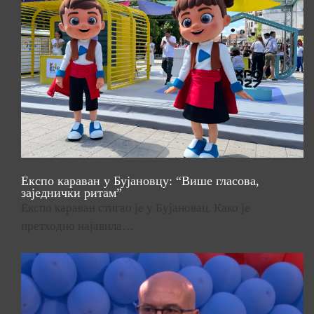
Експо караван у Бујановцу: “Више гласова,
заједнички ритам”
Експо караван стигао је у Бујановац. Како је
претходно најавила…