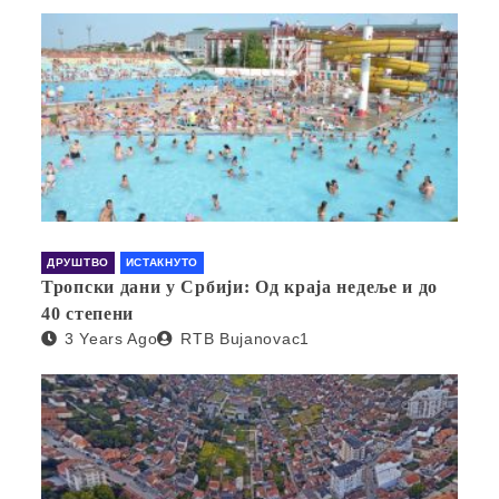
ДРУШТВО
ИСТАКНУТО
Тропски дани у Србији: Од краја недеље и до
40 степени
3 Years Ago
RTB Bujanovac1