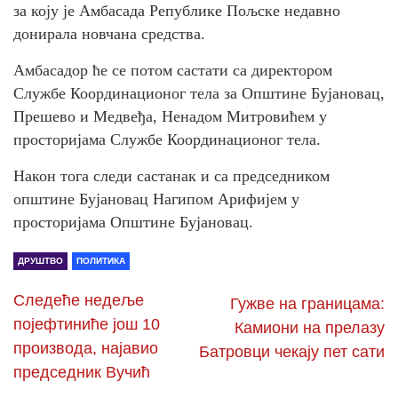
за коју је Амбасада Републике Пољске недавно
донирала новчана средства.
Амбасадор ће се потом састати са директором
Службе Координационог тела за Општине Бујановац,
Прешево и Медвеђа, Ненадом Митровићем у
просторијама Службе Координационог тела.
Након тога следи састанак и са председником
општине Бујановац Нагипом Арифијем у
просторијама Општине Бујановац.
ДРУШТВО
ПОЛИТИКА
Следеће недеље
Гужве на границама:
појефтиниће још 10
Камиони на прелазу
производа, најавио
Батровци чекају пет сати
председник Вучић