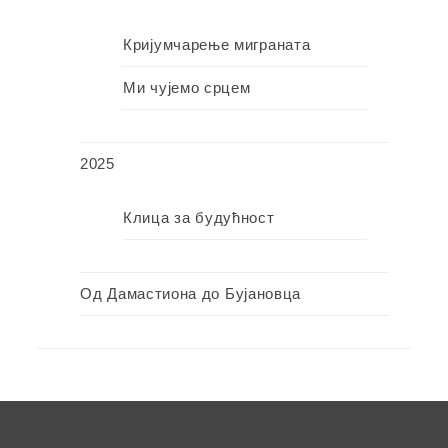
Кријумчарење миграната
Ми чујемо срцем
2025
Клица за будућност
Од Дамастиона до Бујановца