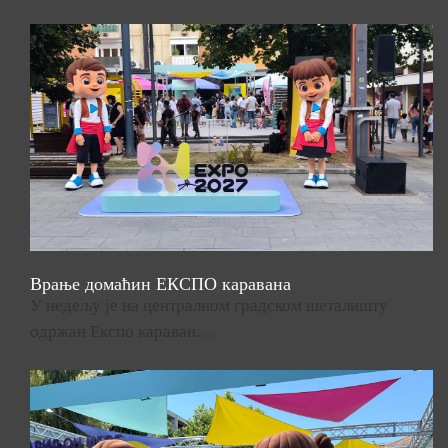
Врање домаћин ЕКСПО каравана
У недељу је на централном градском шеталишту
одржан Експо караван…