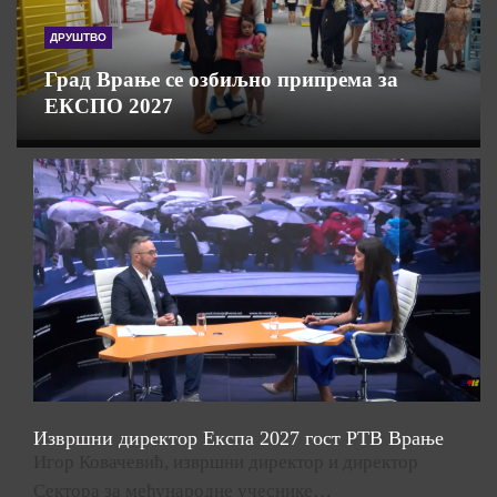
ДРУШТВО
Град Врање се озбиљно припрема за
ЕКСПО 2027
Извршни директор Експа 2027 гост РТВ Врање
Игор Ковачевић, извршни директор и директор
Сектора за међународне учеснике…