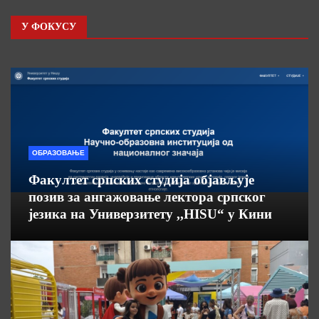
У ФОКУСУ
ОБРАЗОВАЊЕ
Факултет српских студија објављује
позив за ангажовање лектора српског
језика на Универзитету ,,HISU“ у Кини