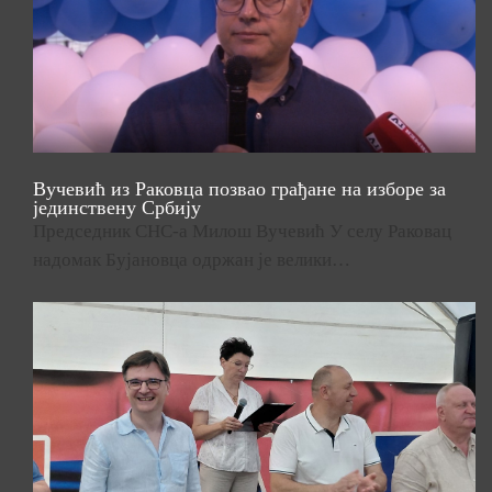
Вучевић из Раковца позвао грађане на изборе за
јединствену Србију
Председник СНС-а Милош Вучевић У селу Раковац
надомак Бујановца одржан је велики…