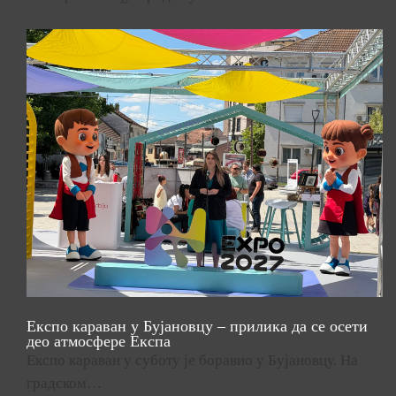
Експо караван у Бујановцу – прилика да се осети
део атмосфере Експа
Експо караван у суботу је боравио у Бујановцу. На
градском…