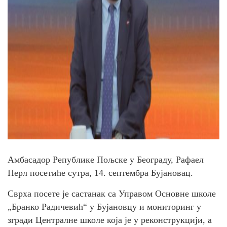
Амбасадор Републике Пољске у Београду, Рафаел
Перл посетиће сутра, 14. септембра Бујановац.
Сврха посете је састанак са Управом Основне школе
„Бранко Радичевић“ у Бујановцу и мониторинг у
згради Централне школе која је у реконструкцији, а