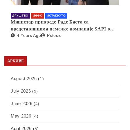
ДРУШТВО
ИНФО
ИСТАКНУТО
Министар привреде Раде Баста са
представницима немачке компаније SAPI о
4 Years Ago
Pstosic
отварању фабрике у Србији
АРХИВЕ
August 2026
(1)
July 2026
(9)
June 2026
(4)
May 2026
(4)
April 2026
(5)