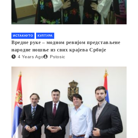
ИСТАКНУТО
КУЛТУРА
Вредне руке – модном ревијом представљене
народне ношње из свих крајева Србије
4 Years Ago
Pstosic