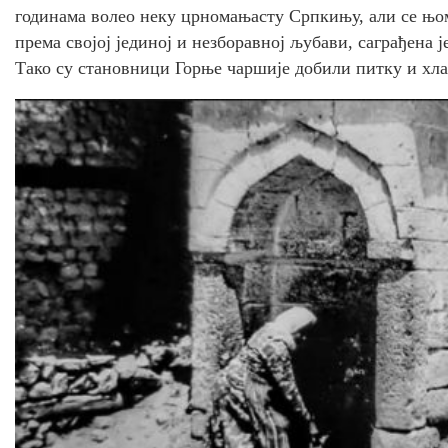
годинама волео неку црномањасту Српкињу, али се њо
према својој јединој и незборавној љубави, саграђена ј
Тако су становници Горње чаршије добили питку и хла