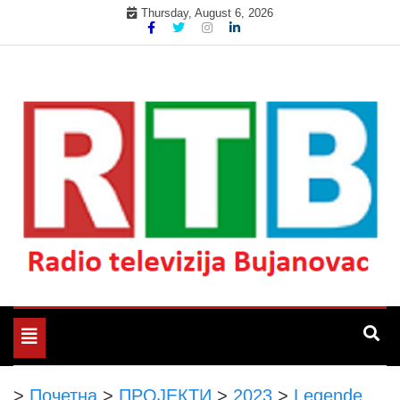
Skip
Thursday, August 6, 2026
to
content
Радио телевизија Бујановац
РТБ Бујановац
Toggle
navigation
>
Почетна
>
ПРОЈЕКТИ
>
2023
>
Legende