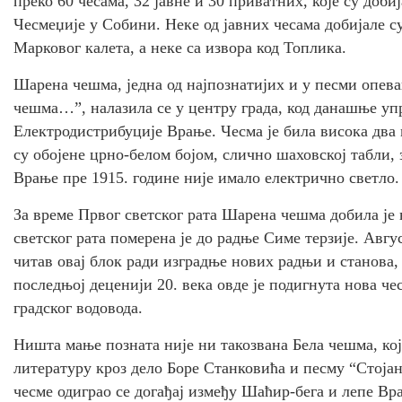
преко 60 чесама, 32 јавне и 30 приватних, које су доби
Чесмеџије у Собини. Неке од јавних чесама добијале с
Марковог калета, а неке са извора код Топлика.
Шарена чешма, једна од најпознатијих и у песми опев
чешма…”, налазила се у центру гpaдa, код данашње уп
Електродистрибуције Врање. Чесма је била висока два 
су обојене црно-белом бојом, слично шаховској табли, 
Врање пре 1915. године није имало електрично светло.
За време Првог светског рата Шарена чешма добила је н
светског рата померена је до радње Симе терзије. Авгу
читав овај блок ради изградње нових радњи и станова, 
последњој деценији 20. века овде је подигнута нова чес
градског водовода.
Ништа мање позната није ни такозвана Бела чешма, које
литературу кроз дело Боре Станковића и песму “Стојан
чесме одиграо се догађај између Шаћир-бега и лепе Вра