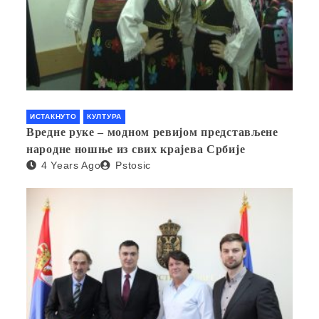
ИСТАКНУТО
КУЛТУРА
Вредне руке – модном ревијом представљене
народне ношње из свих крајева Србије
4 Years Ago
Pstosic