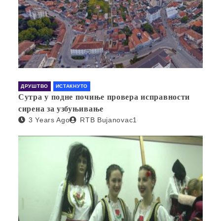
ДРУШТВО
ИСТАКНУТО
Сутра у подне почиње провера исправности
сирена за узбуњивање
3 Years Ago
RTB Bujanovac1