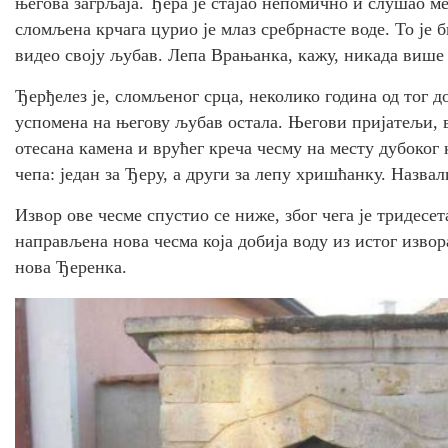
његова загрљаја. Ђера је стајао непомично и слушао 
сломљена крчага цурио је млаз сребрнасте воде. То је 
видео своју љубав. Лепа Врањанка, кажу, никада више
Ђерђелез је, сломљеног срца, неколико година од тог до
успомена на његову љубав остала. Његови пријатељи, 
отесана камена и врућег креча чесму на месту дубоког 
чепа: један за Ђеру, а други за лепу хришћанку. Назвал
Извор ове чесме спустио се ниже, због чега је тридесет
направљена нова чесма која добија воду из истог извор
нова Ђеренка.