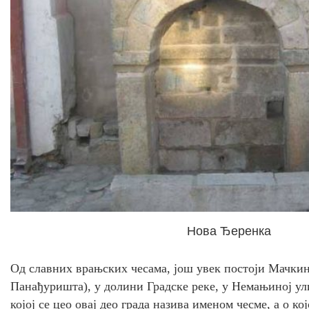
Нова Ђеренка
Од славних врањских чесама, још увек постоји Мачкин
Панађуришта), у долини Градске реке, у Немањиној ул
којој се цео овај део града назива именом чесме, а о ко