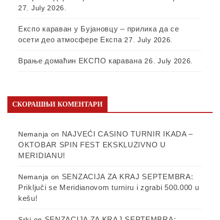
27. July 2026.
Експо караван у Бујановцу – прилика да се
осети део атмосфере Експа
27. July 2026.
Врање домаћин ЕКСПО каравана
26. July 2026.
СКОРАШЊИ КОМЕНТАРИ
NAJVEĆI CASINO TURNIR IKADA –
Nemanja
on
OKTOBAR SPIN FEST EKSKLUZIVNO U
MERIDIANU!
SENZACIJA ZA KRAJ SEPTEMBRA:
Nemanja
on
Priključi se Meridianovom turniru i zgrabi 500.000 u
kešu!
SENZACIJA ZA KRAJ SEPTEMBRA:
Srki
on