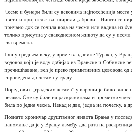
Чесме и бунари били су вековима најпосећенија места 
цветала пријатељства, ширили „аброви”. Ништа се није
причано док се точила вода на чесми или вадила из бу
толико присутна у свакодневном животу да су у песми 
сва времена.
Још у средњем веку, у време владавине Турака, у Врањ
водовод који је воду добијао из Врањске и Собинске ре
пречишћавана, већ је преко примитивних цевовода од 
спроведена до чесама у граду.
Поред ових „градских чесама” у вароши је било више 
чесама. Оне су биле на раскрсницама и прометним мест
била по једна чесма, Некад и две, једна на почетку, а д
Познати хроничар друштвеног живота Врања у последњ
напомиње да је у Врању између два рата на раскрсниц