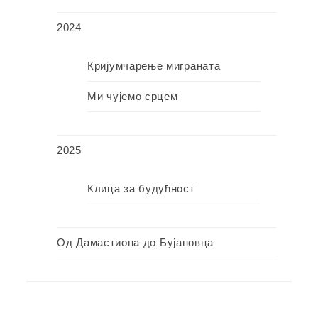
2024
Кријумчарење миграната
Ми чујемо срцем
2025
Клица за будућност
Од Дамастиона до Бујановца