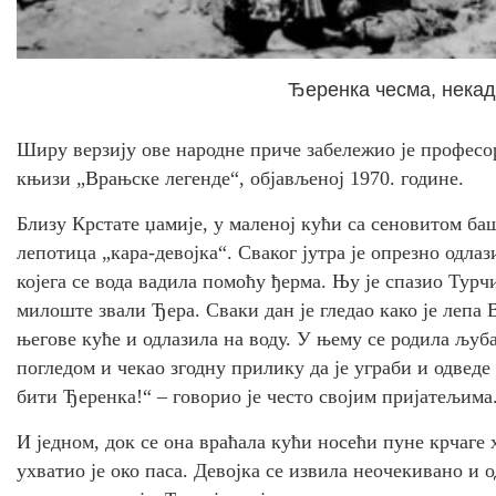
Ђеренка чесма, нека
Ширу верзију ове народне приче забележио је професо
књизи „Врањске легенде“, објављеној 1970. године.
Близу Крстате џамије, у маленој кући са сеновитом ба
лепотица „кара-девојка“. Сваког јутра је опрезно одлаз
којега се вода вадила помоћу ђерма. Њу је спазио Турч
милоште звали Ђера. Сваки дан је гледао како је лепа
његове куће и одлазила на воду. У њему се родила љуба
погледом и чекао згодну прилику да је уграби и одведе 
бити Ђеренка!“ – говорио је често својим пријатељима
И једном, док се она враћала кући носећи пуне крчаге 
ухватио је око паса. Девојка се извила неочекивано и о