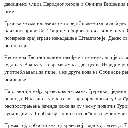
данашњих улица Народног хероја и Филипа Вишњића и 
реке.
Градска чесма налазила се поред Споменика ослободи
близини цркве Св. Тројице и борова којих више нема. О
померена крај зграде некадашње Штампарије. Данас ова
не постоји.
Чесме код Тасиног млина такође више нема, али је ост
једина у Врању у то време имала две цеви. Из једне је т
употребљавала за пиће, а из друге вода из Собинске рек
поливање.
Најславнија међу врањским чесмама, Ђеренка, једина ј
периода. Налази се у врањској Горњој чаршији, у Син
распрострањена јегенда каже да су чесму подигли Тур
сународнику Ђерђелезу, који се несрећно заљубио у л
Према тој, добро познатој врањској градској легенди, 