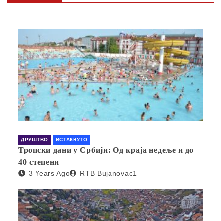
ДРУШТВО
ИСТАКНУТО
Тропски дани у Србији: Од краја недеље и до
40 степени
3 Years Ago
RTB Bujanovac1