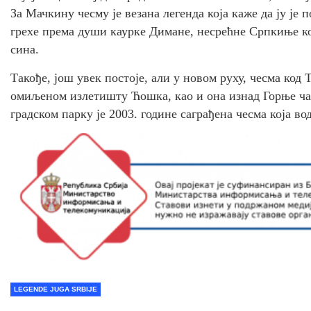
За Мачкину чесму је везана легенда која каже да ју је 
грехе према души каурке Димане, несрећне Српкиње ко
сина.
Такође, још увек постоје, али у новом руху, чесма код 
омиљеном излетишту Ћошка, као и она изнад Горње ча
градском парку је 2003. године саграђена чесма која во
LEGENDE JUGA SRBIJE