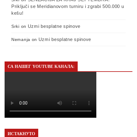
Priključi se Meridianovom turniru i zgrabi 500.000 u
kešu!
Uzmi besplatne spinove
Srki
on
Uzmi besplatne spinove
Nemanja
on
СА НАШЕГ YOUTUBE КАНАЛА:
ИСТАКНУТО