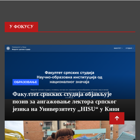
У ФОКУСУ
ОБРАЗОВАЊЕ
Факултет српских студија објављује
позив за ангажовање лектора српског
језика на Универзитету ,,HISU“ у Кини