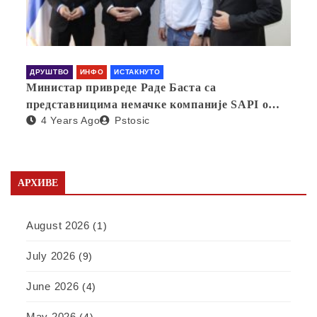
ДРУШТВО
ИНФО
ИСТАКНУТО
Министар привреде Раде Баста са
представницима немачке компаније SAPI о
4 Years Ago
Pstosic
отварању фабрике у Србији
АРХИВЕ
August 2026
(1)
July 2026
(9)
June 2026
(4)
May 2026
(4)