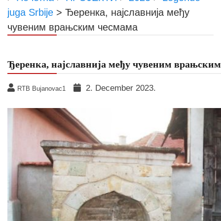
juga Srbije
>
Ђеренка, најславнија међу
чувеним врањским чесмама
Ђеренка, најславнија међу чувеним врањским
2. December 2023.
RTB Bujanovac1