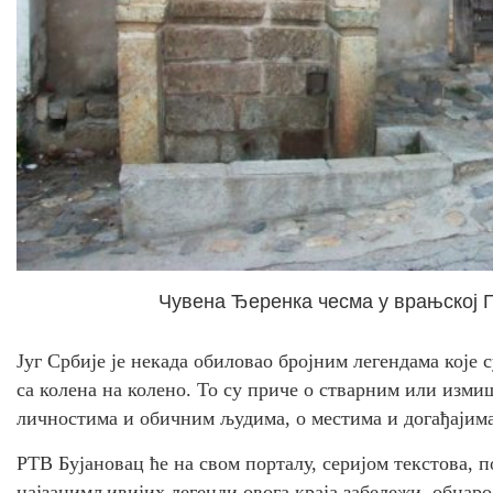
Чувена Ђеренка чесма у врањској 
Југ Србије је некада обиловао бројним легендама које 
са колена на колено. То су приче о стварним или изм
личностима и обичним људима, о местима и догађајима
РТВ Бујановац ће на свом порталу, серијом текстова, 
најзанимљивијих легенди овога краја забележи, обнaрод