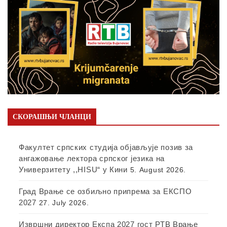
СКОРАШЊИ ЧЛАНЦИ
Факултет српских студија објављује позив за
ангажовање лектора српског језика на
Универзитету ,,HISU“ у Кини
5. August 2026.
Град Врање се озбиљно припрема за ЕКСПО
2027
27. July 2026.
Извршни директор Експа 2027 гост РТВ Врање