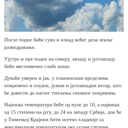
После подне биће суво и изнад већег дела земље
разведравање.
Ујутро и пре подне на северу, западу и југозападу
биће местимично слабе кише.
Дуваће умерен и јак, у планинским пределима
повремено и олујни, јужни и југозападни ветар, што
ће довести до наглог топљења снежног покривача.
Најнижа температура биће од нуле до 10, а највиша
од 15 степени на југу, до 24 на западу Србије, док ће
у Тимочкој Крајини бити осетно хладније са
максималном температуром око седам степени.