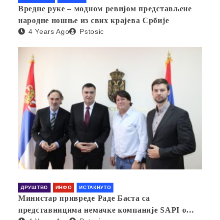
Вредне руке – модном ревијом представљене
народне ношње из свих крајева Србије
4 Years Ago
Pstosic
ДРУШТВО
ИНФО
ИСТАКНУТО
Министар привреде Раде Баста са
представницима немачке компаније SAPI о