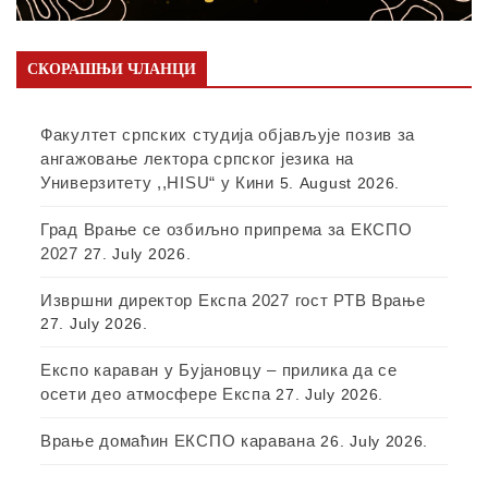
СКОРАШЊИ ЧЛАНЦИ
Факултет српских студија објављује позив за
ангажовање лектора српског језика на
Универзитету ,,HISU“ у Кини
5. August 2026.
Град Врање се озбиљно припрема за ЕКСПО
2027
27. July 2026.
Извршни директор Експа 2027 гост РТВ Врање
27. July 2026.
Експо караван у Бујановцу – прилика да се
осети део атмосфере Експа
27. July 2026.
Врање домаћин ЕКСПО каравана
26. July 2026.