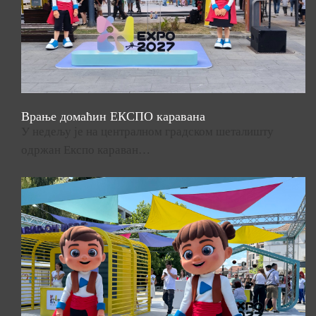
Врање домаћин ЕКСПО каравана
У недељу је на централном градском шеталишту
одржан Експо караван…