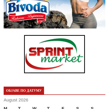
ОБЈАВЕ ПО ДАТУМУ
August 2026
M
T
W
T
F
S
S