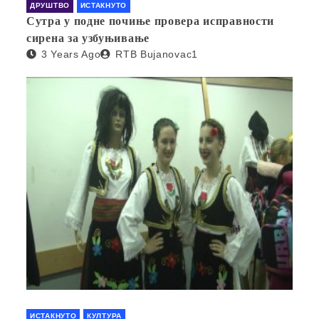
ДРУШТВО
ИСТАКНУТО
Сутра у подне почиње провера исправности
сирена за узбуњивање
3 Years Ago
RTB Bujanovac1
ИСТАКНУТО
КУЛТУРА