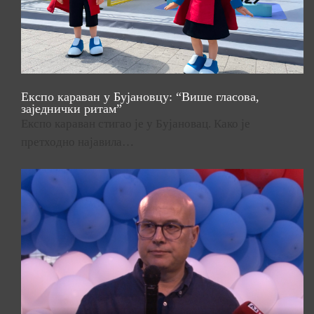
Експо караван у Бујановцу: “Више гласова,
заједнички ритам”
Експо караван стигао је у Бујановац. Како је
претходно најавила…