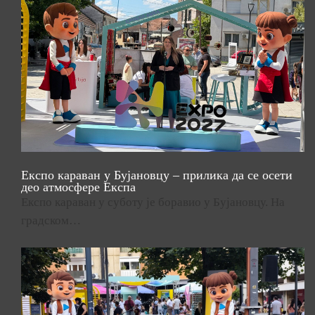
Експо караван у Бујановцу – прилика да се осети
део атмосфере Експа
Експо караван у суботу је боравио у Бујановцу. На
градском…