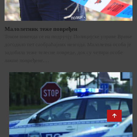
Малолетник теже повређен
Током викенда се на подручју Полицијске управе Врање
догодило пет саобраћајних незгода. Малолетна особа је
задобила теже телесне повреде, док су четири особе
лакше повређене.…