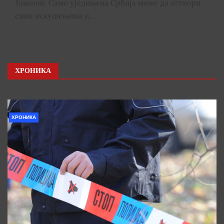
Јованов: Само уједињена Србија може да оговори
свим искушењима и…
ХРОНИКА
ХРОНИКА