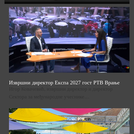
Извршни директор Експа 2027 гост РТВ Врање
Игор Ковачевић, извршни директор и директор
Сектора за међународне учеснике…