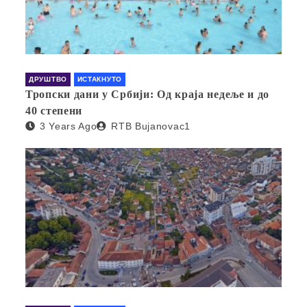
ДРУШТВО
ИСТАКНУТО
Тропски дани у Србији: Од краја недеље и до
40 степени
3 Years Ago
RTB Bujanovac1