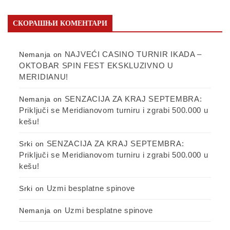
СКОРАШЊИ КОМЕНТАРИ
NAJVEĆI CASINO TURNIR IKADA –
Nemanja
on
OKTOBAR SPIN FEST EKSKLUZIVNO U
MERIDIANU!
SENZACIJA ZA KRAJ SEPTEMBRA:
Nemanja
on
Priključi se Meridianovom turniru i zgrabi 500.000 u
kešu!
SENZACIJA ZA KRAJ SEPTEMBRA:
Srki
on
Priključi se Meridianovom turniru i zgrabi 500.000 u
kešu!
Uzmi besplatne spinove
Srki
on
Uzmi besplatne spinove
Nemanja
on