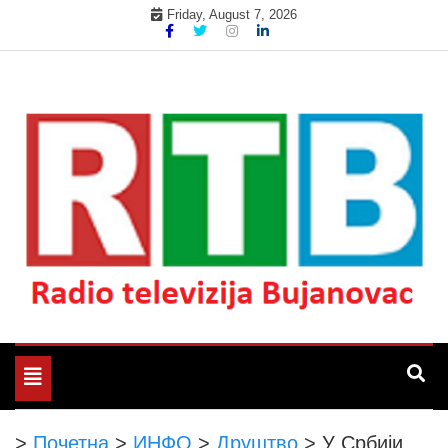
Skip
Friday, August 7, 2026
to
content
Радио телевизија Бујановац
РТБ Бујановац
Toggle
navigation
>
Почетна
>
ИНФО
>
Друштво
>
У Србији