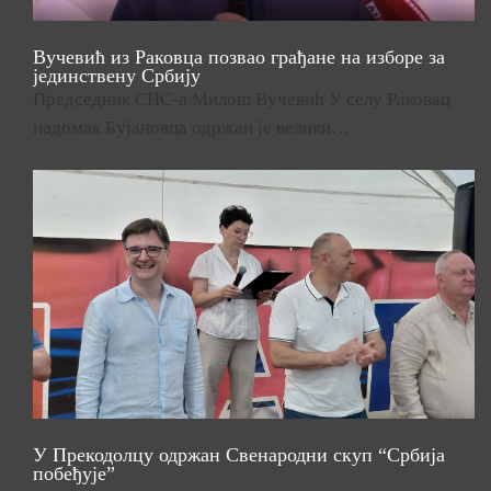
Вучевић из Раковца позвао грађане на изборе за
јединствену Србију
Председник СНС-а Милош Вучевић У селу Раковац
надомак Бујановца одржан је велики…
У Прекодолцу одржан Свенародни скуп “Србија
побеђује”