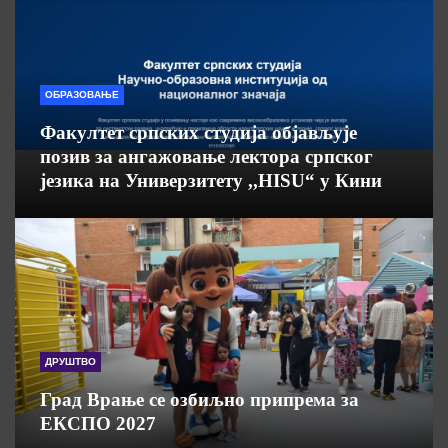
ОБРАЗОВАЊЕ
Факултет српских студија објављује
позив за ангажовање лектора српског
језика на Универзитету ,,HISU“ у Кини
ДРУШТВО
Град Врање се озбиљно припрема за
ЕКСПО 2027