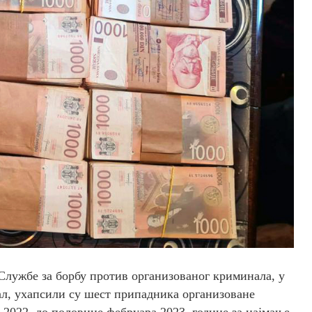
ужбе за борбу против организованог криминала, у
л, ухапсили су шест припадника организоване
 2022. до половине фебруара 2023. године за најмање