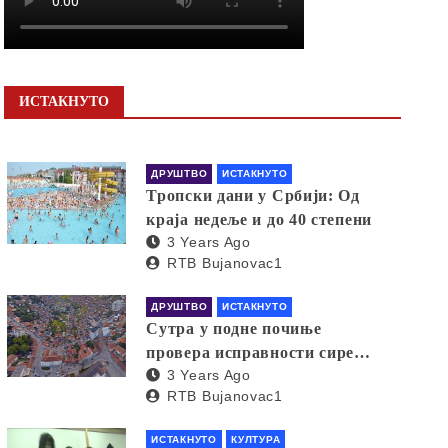
ИСТАКНУТО
ДРУШТВО
ИСТАКНУТО
Тропски дани у Србији: Од
краја недеље и до 40 степени
3 Years Ago
RTB Bujanovac1
ДРУШТВО
ИСТАКНУТО
Сутра у подне почиње
провера исправности сирена
3 Years Ago
за узбуњивање
RTB Bujanovac1
ИСТАКНУТО
КУЛТУРА