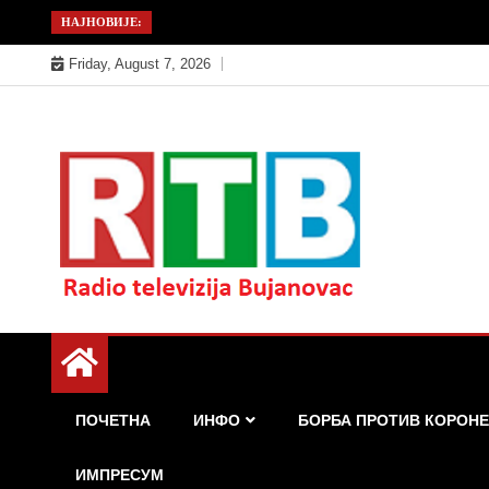
Skip
НАЈНОВИЈЕ:
to
Friday, August 7, 2026
content
Радио телевизија Бујановац
РТБ Бујановац
ПОЧЕТНА
ИНФО
БОРБА ПРОТИВ КОРОНЕ
ИМПРЕСУМ