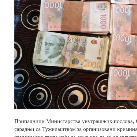
Припадници Министарства унутрашњих послова, Сл
сарадњи са Тужилаштвом за организовани кримина
криминалне групе који се сумњиче да су од августа