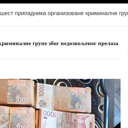
шест припадника организоване криминалне гру
риминалне групе због недозвољеног прелазa