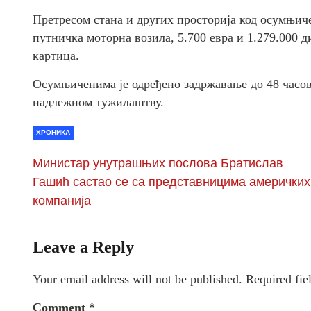
Претресом стана и других просторија код осумњич
путничкa моторна возилa, 5.700 евра и 1.279.000 
картица.
Осумњиченима је одређено задржавање до 48 часова
надлежном тужилаштву.
ХРОНИКА
Министар унутрашњих послова Братислав
Гашић састао се са представницима америчких
компанија
Leave a Reply
Your email address will not be published.
Required fie
Comment
*