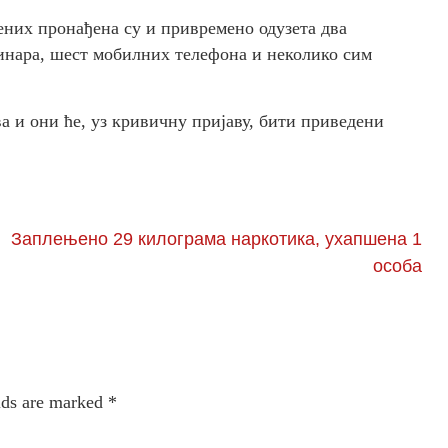
ених пронађена су и привремено одузета два
динара, шест мобилних телефона и неколико сим
 и они ће, уз кривичну пријаву, бити приведени
Заплењено 29 килограма наркотика, ухапшена 1
особа
lds are marked
*