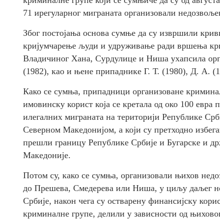
71 ирегуларног миграната организовали недозвоље
Због постојања основа сумње да су извршили крив
кријумчарење људи и удруживање ради вршења крив
Владичиног Хана, Сурдулице и Ниша ухапсила орг
(1982), као и њене припаднике Г. Т. (1980), Д. А. (19
Како се сумња, припадници организоване криминалн
имовинску корист која се кретала од око 100 евра
илегалних миграната на територији Републике Срби
Северном Македонијом, а који су претходно избег
прешли границу Републике Србије и Бугарске и д
Македоније.
Потом су, како се сумња, организовали њихов недо
до Прешева, Смедерева или Ниша, у циљу даљег н
Србије, након чега су остварену финансијску кори
криминалне групе, делили у зависности од њиховог