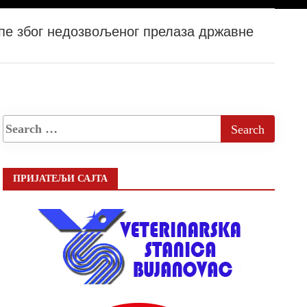
пе због недозвољеног прелазa државне
ПРИЈАТЕЉИ САЈТА