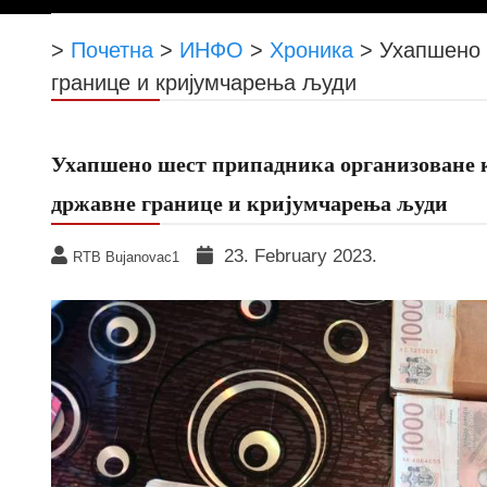
>
Почетна
>
ИНФО
>
Хроника
>
Ухапшено 
границе и кријумчарења људи
Ухапшено шест припадника организоване к
државне границе и кријумчарења људи
23. February 2023.
RTB Bujanovac1