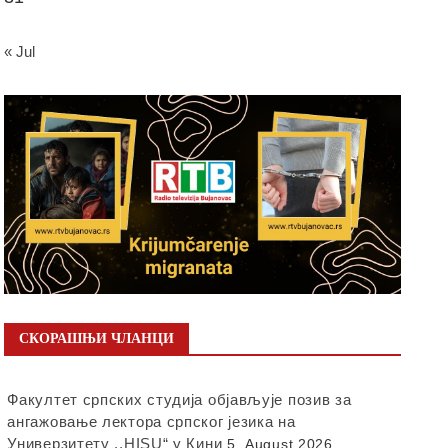
« Jul
СКОРАШЊИ ЧЛАНЦИ
Факултет српских студија објављује позив за
ангажовање лектора српског језика на
Универзитету ,,HISU“ у Кини
5. August 2026.