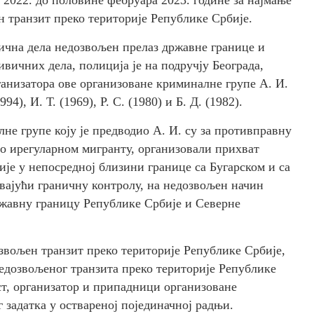
н транзит преко територије Републике Србије.
ична дела недозвољен прелаз државне границе и
ичних дела, полиција је на подручју Београда,
анизатора ове организоване криминалне групе А. И.
94), И. Т. (1969), Р. С. (1980) и Б. Д. (1982).
е групе коју је предводио А. И. су за противправну
 по ирегуларном мигранту, организовали прихват
је у непосредној близини границе са Бугарском и са
авајући граничну контролу, на недозвољен начин
ржавну границу Републике Србије и Северне
звољен транзит преко територије Републике Србије,
едозвољеног транзита преко територије Републике
ст, организатор и припадници организоване
 задатка у оствареној појединачној радњи.