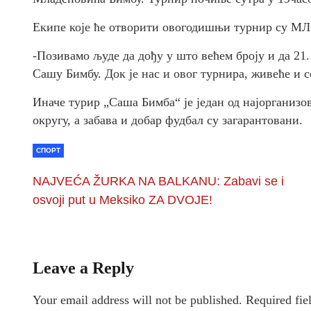
Екипе које ће отворити овогодишњи турнир су 
-Позивамо људе да дођу у што већем броју и да 21
Сашу Бимбу. Док је нас и овог турнира, живеће и 
Иначе турир „Саша Бимба“ је један од најорганиз
округу, а забава и добар фудбал су загарантовани.
СПОРТ
NAJVEĆA ŽURKA NA BALKANU: Zabavi se i
osvoji put u Meksiko ZA DVOJE!
Leave a Reply
Your email address will not be published.
Required fie