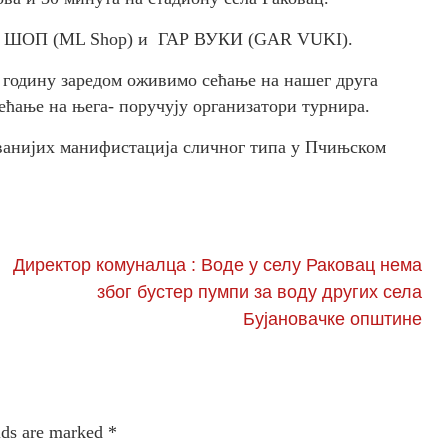
МЛ ШОП (МL Shop) и ГАР ВУКИ (GAR VUKI).
. годину заредом оживимо сећање на нашег друга
сећање на њега- поручују организатори турнира.
ованијих манифистација сличног типа у Пчињском
Директор комуналца : Воде у селу Раковац нема
због бустер пумпи за воду других села
Бујановачке општине
lds are marked
*