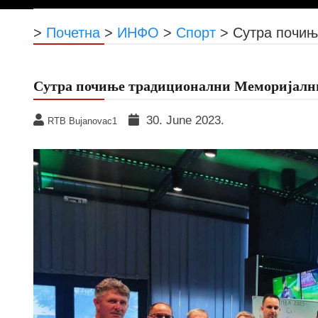
>
Почетна
>
ИНФО
>
Спорт
>
Сутра почињ
Сутра почиње традиционални Меморијални
30. June 2023.
RTB Bujanovac1