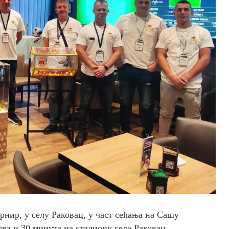
нир, у селу Раковац, у част сећања на Сашу
ва и 30 минута на стадиону села Раковац.