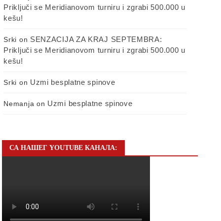
Priključi se Meridianovom turniru i zgrabi 500.000 u
kešu!
SENZACIJA ZA KRAJ SEPTEMBRA:
Srki
on
Priključi se Meridianovom turniru i zgrabi 500.000 u
kešu!
Uzmi besplatne spinove
Srki
on
Uzmi besplatne spinove
Nemanja
on
СА НАШЕГ YOUTUBE КАНАЛА: