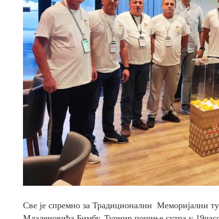
Све је спремно за Традиционални Меморијални тур
Младеновића Бимбу. Турнир почиње сутра у 19часо