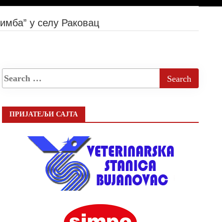
имба” у селу Раковац
ПРИЈАТЕЉИ САЈТА