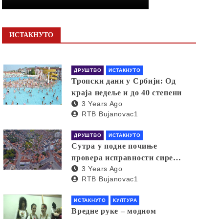
ИСТАКНУТО
ДРУШТВО
ИСТАКНУТО
Тропски дани у Србији: Од
краја недеље и до 40 степени
3 Years Ago
RTB Bujanovac1
ДРУШТВО
ИСТАКНУТО
Сутра у подне почиње
провера исправности сирена
3 Years Ago
за узбуњивање
RTB Bujanovac1
ИСТАКНУТО
КУЛТУРА
Вредне руке – модном