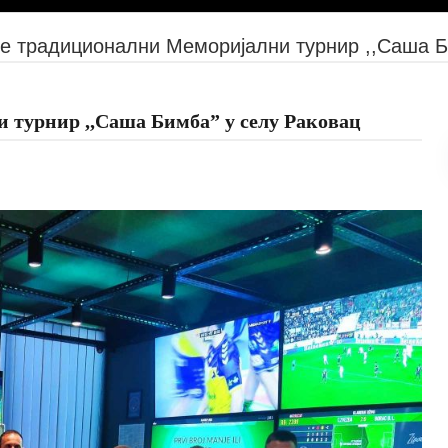
е традиционални Меморијални турнир ,,Саша Б
 турнир ,,Саша Бимба” у селу Раковац