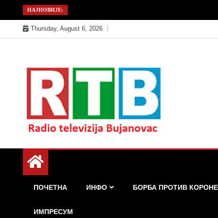
Skip
НАЈНОВИЈЕ:
to
Thursday, August 6, 2026
content
Радио телевизија Бујановац
РТБ Бујановац
ПОЧЕТНА
ИНФО
БОРБА ПРОТИВ КОРОНЕ
ИМПРЕСУМ