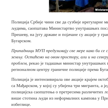
Полиција Србије чини све да сузбије ирегуларне м
људима, саопштава Министартво унутрашњих посло
Прешеву, на југу државе и појачане су акције у г
Бугарском.
Припадници МУП предузимају све мере како би се 
земљу. Остаћемо на овом простору, али и на север
проблем,
рекао је тадашњи министар унутрашњих 
регионалном центру граничне полиције према Бугар
Полиција је интензивирала ове акције крајем окто
са Мађарском, у којој су убијена три мигранта, а ј
полицијска саопштења о претресима различитих ло
више стотина људи из неформалних кампова у При
избеглице.