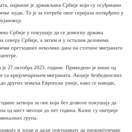
ата, највише је држављана Србије који су осуђивани
ење људи. То је за потребе овог серијала потврђено у
ујановцу.
реко Србије у покушају да се домогну држава
на северу Србије, а затим и у осталим деловима
реми претходних неколико дана на стотине миграната
 центре.
 је 27.октобра 2023. године. Приведено је више од
езе са кријумчарењем миграната. Акције безбедносних
до других земаља Европске уније, како се наводи,
одине затвора за оне који без дозволе покушају да
зна од шест месеци до пет година. Казне су оштрије
миналних група.
ешавају и људи и даље покушавају да прокријумчаре