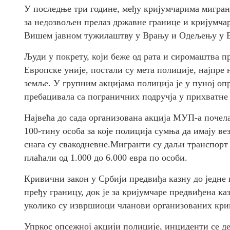
У последње три године, међу кријумчарима мигран
за недозвољен прелаз државне границе и кријумчар
Вишем јавном тужилаштву у Врању и Одељењу у Б
Људи у покрету, који беже од рата и сиромаштва п
Европске уније, постали су мета полиције, најпре 
земље. У групним акцијама полиција је у пуној оп
пребацивала са пограничних подручја у прихватне
Највећа до сада организована акција МУП-а почела
100-тину особа за које полиција сумња да имају в
снага су свакодневне.Мигранти су даљи транспорт 
плаћали од 1.000 до 6.000 евра по особи.
Кривични закон у Србији предвиђа казну до једне г
пређу границу, док је за кријумчаре предвиђена ка
уколико су извршиоци чланови организованих кри
Упркос опсежној акцији полиције, инциденти се д