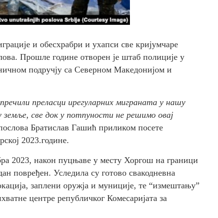
играције и обесхрабри и ухапси све кријумчаре
ва. Прошле године отворен је штаб полиције у
раничном подручју са Северном Македонијом и
спречили преласци ирегуларних миграната у нашу
у земље, све док у потпуности не решимо овај
послова Братислав Гашић приликом посете
ској 2023.године.
бра 2023, након пуцњаве у месту Хоргош на граници
едан повређен. Уследила су готово свакодневна
кација, заплени оружја и муниције, те “измештању”
хватне центре републичког Комесаријата за