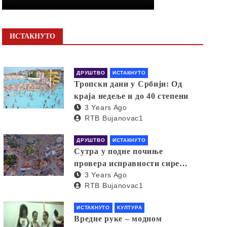
ИСТАКНУТО
ДРУШТВО
ИСТАКНУТО
Тропски дани у Србији: Од
краја недеље и до 40 степени
3 Years Ago
RTB Bujanovac1
ДРУШТВО
ИСТАКНУТО
Сутра у подне почиње
провера исправности сирена
3 Years Ago
за узбуњивање
RTB Bujanovac1
ИСТАКНУТО
КУЛТУРА
Вредне руке – модном