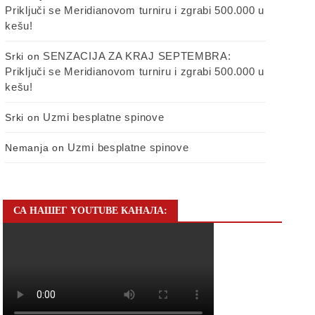
Priključi se Meridianovom turniru i zgrabi 500.000 u
kešu!
SENZACIJA ZA KRAJ SEPTEMBRA:
Srki
on
Priključi se Meridianovom turniru i zgrabi 500.000 u
kešu!
Uzmi besplatne spinove
Srki
on
Uzmi besplatne spinove
Nemanja
on
СА НАШЕГ YOUTUBE КАНАЛА: