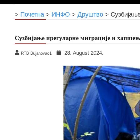
>
Почетна
>
ИНФО
>
Друштво
>
Сузбијање
Сузбијање ирегуларне миграције и хапше
28. August 2024.
RTB Bujanovac1