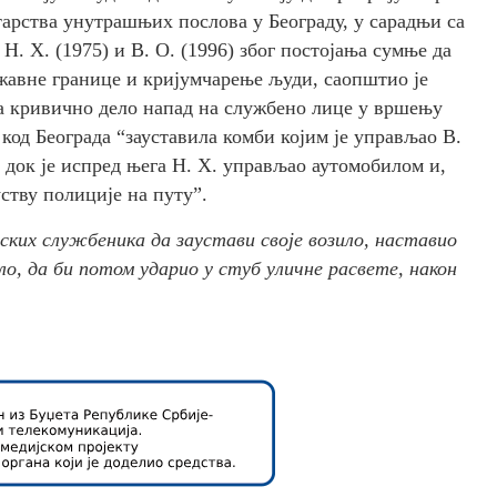
арства унутрашњих послова у Београду, у сарадњи са
 Х. (1975) и В. О. (1996) због постојања сумње да
жавне границе и кријумчарење људи, саопштио је
за кривично дело напад на службено лице у вршењу
од Београда “зауставила комби којим је управљао В.
 док је испред њега Н. Х. управљао аутомобилом и,
ству полиције на путу”.
јских службеника да заустави своје возило, наставио
о, да би потом ударио у стуб уличне расвете, након