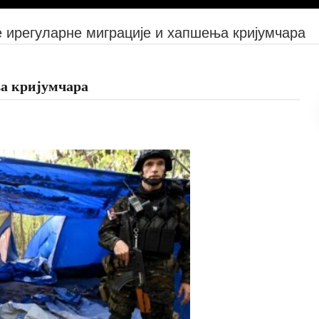
 ирегуларне миграције и хапшења кријумчара
ња кријумчара