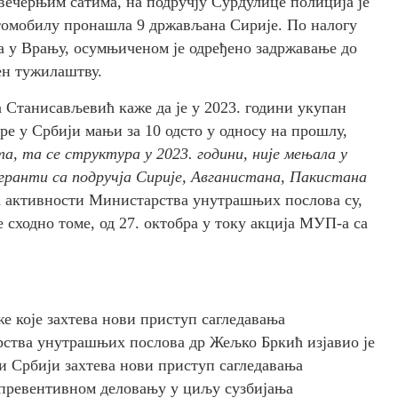
вечерњим сатима, на подручју Сурдулице полиција је
аутомобилу пронашла 9 држављана Сирије. По налогу
а у Врању, осумњиченом је одређено задржавање до
ден тужилаштву.
 Станисављевић каже да је у 2023. години укупан
ре у Србији мањи за 10 одсто у односу на прошлу,
а, та се структура у 2023. години, није мењала у
мигранти са подручја Сирије, Авганистана, Пакистана
ћ активности Министарства унутрашњих послова су,
е сходно томе, од 27. октобра у току акција МУП-а са
е које захтева нови приступ сагледавања
рства унутрашњих послова др Жељко Бркић изјавио је
и Србији захтева нови приступ сагледавања
а превентивном деловању у циљу сузбијања