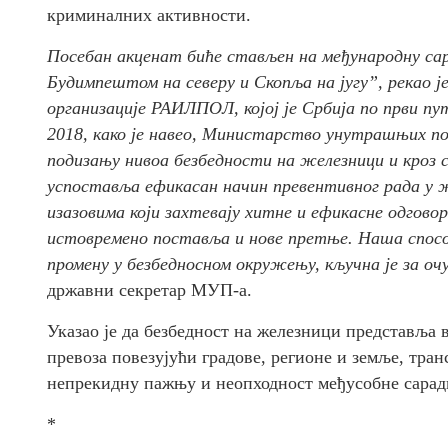
криминалних активности.
Посебан акценат биће стављен на међународну сар
Будимпештом на северу и Скопља на југу”, рекао ј
организације РАИЛПОЛ, којој је Србија по први пу
2018, како је навео, Министарство унутрашњих по
подизању нивоа безбедности на железници и кроз с
успоставља ефикасан начин превентивног рада у ж
изазовима који захтевају хитне и ефикасне одгово
истовремено поставља и нове претње. Наша спосо
промену у безбедносном окружењу, кључна је за о
државни секретар МУП-а.
Указао је да безбедност на железници представља
превоза повезујући градове, регионе и земље, тран
непрекидну пажњу и неопходност међусобне сарад
*