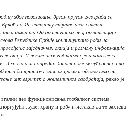
адњу због повезивања брзом пругом Београда са
е Бркић на 49. састанку стратешког савета
т била домаћин. Од приступања овој организацији
слова Републике Србије континуирано ради на
провођење заједничких акција и размену информација
елезници. У последњим годинама суочавамо се са
ре. Технолошки напредак доноси нове могућности, али
бност да пратимо, анализирамо и одговоримо на
чување интегритета железничког саобраћаја,
рекао је
 витални део функционисања глобалног система
спортујући људе, храну и робу и истакао да то захтева
ње.