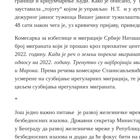
границе и кријумчарење људи. Како је описано, у 
зауставила „тојоту“ којом је управљао Н.Т. и у 
дежурног јавног тужиоца Вишег јавног тужилаштв
48 сати након чега је, уз кривичну пријаву, приве
Комесарка за избеглице и миграције Србије Наташа
број миграната који је прошао кроз прихватне цент
2022. годину.
Када је реч о земљи порекла мигранат
односу на 2022. годину. Тренутно су најбројнији 
и Марока
. Према речима комесарке Станисављеви
усмерене на сузбијање ирегуларних миграција, те ј
циљем сузбијања ирегуларних миграната.
*
Још једно важно питање је развој железничке мреж
безбедносних изазова. Државни секретар Министа
у Београду да развој железничке мреже у Републиц
безбедносних изазова и додао да ће фокус бити н