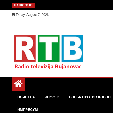
Skip
НАЈНОВИЈЕ:
to
Friday, August 7, 2026
content
Радио телевизија Бујановац
РТБ Бујановац
ПОЧЕТНА
ИНФО
БОРБА ПРОТИВ КОРОНЕ
ИМПРЕСУМ