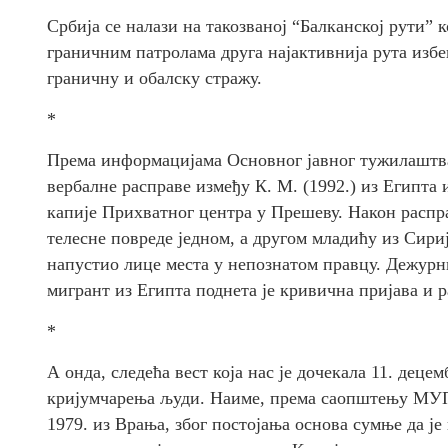
Србија се налази на такозваној “Балканској рути” 
граничним патролама друга најактивнија рута избе
граничну и обалску стражу.
*
Према информацијама Основног јавног тужилаштва,
вербалне расправе између К. М. (1992.) из Египта 
капије Прихватног центра у Прешеву. Након распра
телесне повреде једном, а другом младићу из Сири
напустио лице места у непознатом правцу. Дежурн
мигрант из Египта поднета је кривична пријава и 
*
А онда, следећа вест која нас је дочекала 11. деце
кријумчарења људи. Наиме, према саопштењу МУП-
1979. из Врања, због постојања основа сумње да 