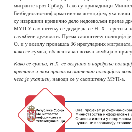
мигранте кроз Србију. Тако су припадници Минист
Безбедносно-информативном агенцијом, ухапсили Н.
су извршили кривично дело недозвољен прелаз др
МУП.У саопштењу се додаје да се Н. Х. терети и 
службене дужности. Према саопштењу полиција је к
О. и у возилу пронашла 36 ирегуларних миграната,
како се сумња, обавештавао возача комбија о прису
Како се сумња, Н.Х. се оглушио о наређење полици
кретање и том приликом оштетио полицијско возил
чега је ухапшен,
наводи се у саопштењу МУП-а.