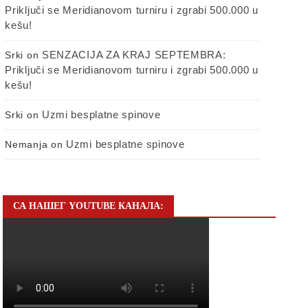
Priključi se Meridianovom turniru i zgrabi 500.000 u
kešu!
SENZACIJA ZA KRAJ SEPTEMBRA:
Srki
on
Priključi se Meridianovom turniru i zgrabi 500.000 u
kešu!
Uzmi besplatne spinove
Srki
on
Uzmi besplatne spinove
Nemanja
on
СА НАШЕГ YOUTUBE КАНАЛА: