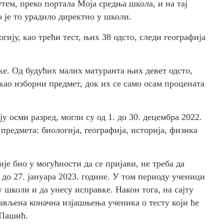
ем, преко портала Моја средња школа, и на тај
о је то урадило директно у школи.
гију, као трећи тест, њих 38 одсто, следи географија
ке. Од будућих малих матуранта њих девет одсто,
као изборни предмет, док их се само осам процената
у осми разред, могли су од 1. до 30. децембра 2022.
х предмета: биологија, географија, историја, физика
је био у могућности да се пријави, не треба да
 до 27. јануара 2023. године. У том периоду ученици
 у школи и да унесу исправке. Након тога, на сајту
ављена коначна изјашњења ученика о тесту који ће
 Пашић.