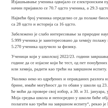
Изјашњавање ученика одвијало се електронским пут
начин пријавило се 70.7 одсто ученика, а 29.3 одст
Највећи број ученика определио се да полаже биоло
са 28 одсто и историја са 16 одсто.
Забележено је слабо интересовање за природне нау
5.999 ученика је заинтересовано да хемију полажу 
5.270 ученика одлучило за физику.
Ученици који у школској 2022/23. години завршавај
године да се изјасне који ће тест, од пет понуђени
или хемија, радити као трећи на завршном испиту.
Уколико неко из одређених и оправданих разлога ни
брине, имаће могућност да то обави у школи од 23.
ће моћи да провере свој избор, а 30. и 31. јануара,
Моја средња школа и непосредно у школи биће обј
полагати као трећи на завршном испиту“, рекао је