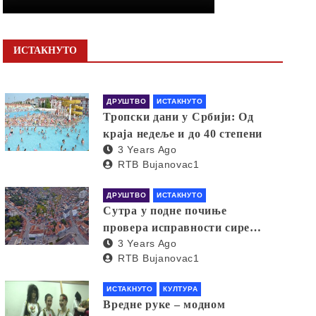
ИСТАКНУТО
ДРУШТВО
ИСТАКНУТО
Тропски дани у Србији: Од
краја недеље и до 40 степени
3 Years Ago
RTB Bujanovac1
ДРУШТВО
ИСТАКНУТО
Сутра у подне почиње
провера исправности сирена
3 Years Ago
за узбуњивање
RTB Bujanovac1
ИСТАКНУТО
КУЛТУРА
Вредне руке – модном