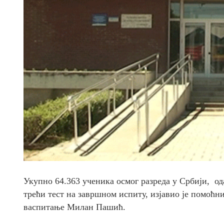
Укупно 64.363 ученика осмог разреда у Србији, ода
трећи тест на завршном испиту, изјавио је помоћн
васпитање Милан Пашић.