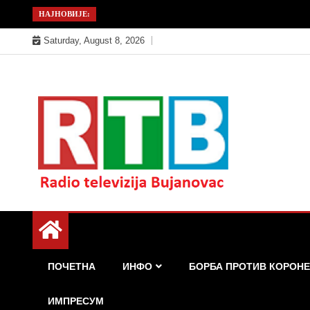
Skip
НАЈНОВИЈЕ:
to
Saturday, August 8, 2026
content
Радио телевизија Бујановац
РТБ Бујановац
ПОЧЕТНА
ИНФО
БОРБА ПРОТИВ КОРОНЕ
ИМПРЕСУМ