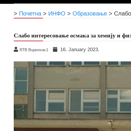
>
Почетна
>
ИНФО
>
Образовање
>
Слабо
Слабо интересовање осмака за хемију и фи
16. January 2023.
RTB Bujanovac1