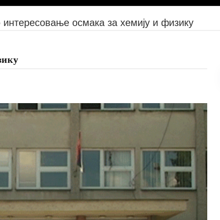
 интересовање осмака за хемију и физику
зику