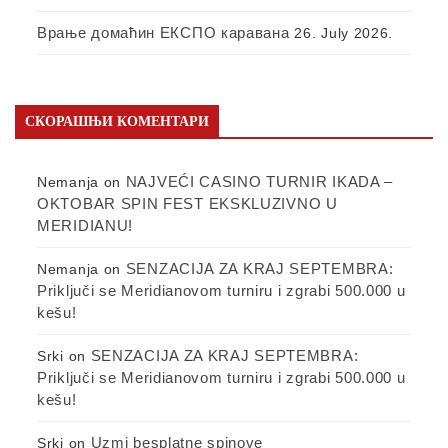
Врање домаћин ЕКСПО каравана
26. July 2026.
СКОРАШЊИ КОМЕНТАРИ
NAJVEĆI CASINO TURNIR IKADA –
Nemanja
on
OKTOBAR SPIN FEST EKSKLUZIVNO U
MERIDIANU!
SENZACIJA ZA KRAJ SEPTEMBRA:
Nemanja
on
Priključi se Meridianovom turniru i zgrabi 500.000 u
kešu!
SENZACIJA ZA KRAJ SEPTEMBRA:
Srki
on
Priključi se Meridianovom turniru i zgrabi 500.000 u
kešu!
Uzmi besplatne spinove
Srki
on