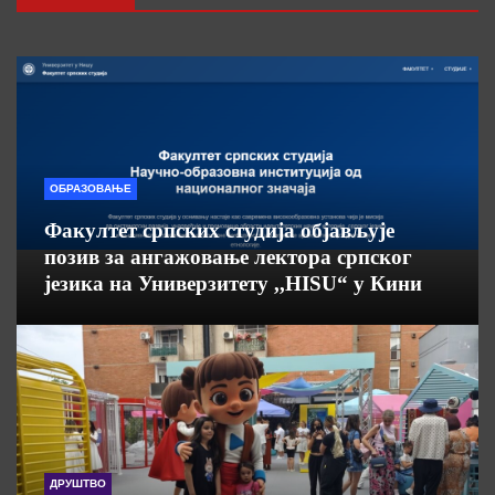
ОБРАЗОВАЊЕ
Факултет српских студија објављује
позив за ангажовање лектора српског
језика на Универзитету ,,HISU“ у Кини
ДРУШТВО