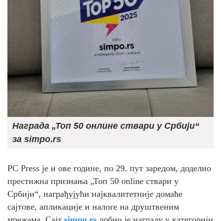
Награда „Топ 50 онлине ствари у Србији“
за simpo.rs
PC Press је и ове године, по 29. пут заредом, доделио
престижна признања „Топ 50 online ствари у
Србији“, награђујући најквалитетније домаће
сајтове, апликације и налоге на друштвеним
мрежама. Сајт
simpo.rs
добио је награду у категорији