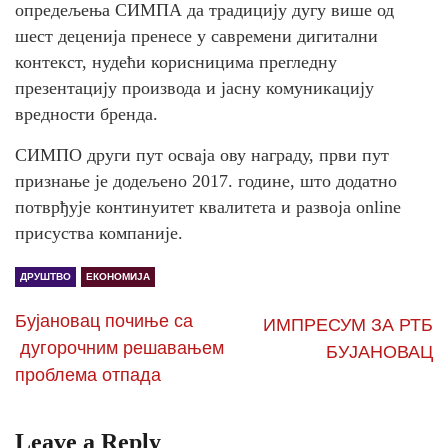
опредељења СИМПА да традицију дугу више од
шест деценија пренесе у савремени дигитални
контекст, нудећи корисницима прегледну
презентацију производа и јасну комуникацију
вредности бренда.
СИМПО други пут осваја ову награду, први пут
признање је додељено 2017. године, што додатно
потврђује континуитет квалитета и развоја online
присуства компаније.
ДРУШТВО
ЕКОНОМИЈА
Бујановац почиње са
ИМПРЕСУМ ЗА РТБ
дугорочним решавањем
БУЈАНОВАЦ
проблема отпада
Leave a Reply