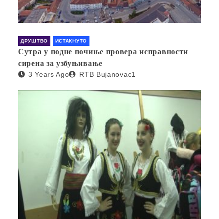
ДРУШТВО
ИСТАКНУТО
Сутра у подне почиње провера исправности
сирена за узбуњивање
3 Years Ago
RTB Bujanovac1