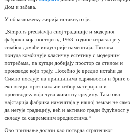
Дом и забава.
У образложењу жирија истакнуто је:
„Simpo.rs predstavlja спој традиције и модерног –
фабрика која постоји од 1963. године израсла је у
симбол домаће индустрије намештаја. Њихова
понуда комбинује класичну естетику с модерним
потребама, па купци добијају простор са стилом и
производе који трају. Посебно је вредно истаћи да
Симпо послује на принципима одрживости и бриге о
екологији, кроз пажљив избор материјала и
производњу која чува животну средину. Тако ова
најстарија фабрика намештаја у нашој земљи не само
да негује традицију, већ и активно гради будућност у
складу са савременим вредностима.“
Ово признање долази као потврда стратешког