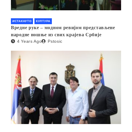
ИСТАКНУТО
КУЛТУРА
Вредне руке – модном ревијом представљене
народне ношње из свих крајева Србије
4 Years Ago
Pstosic