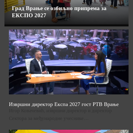
Град Врање се озбиљно припрема за
ЕКСПО 2027
Извршни директор Експа 2027 гост РТВ Врање
Игор Ковачевић, извршни директор и директор
Сектора за међународне учеснике…