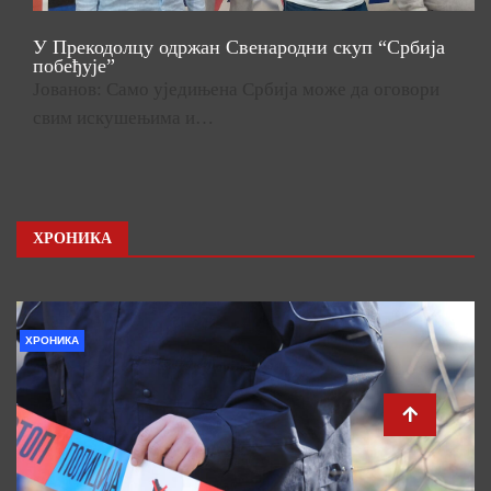
У Прекодолцу одржан Свенародни скуп “Србија
побеђује”
Јованов: Само уједињена Србија може да оговори
свим искушењима и…
ХРОНИКА
ХРОНИКА