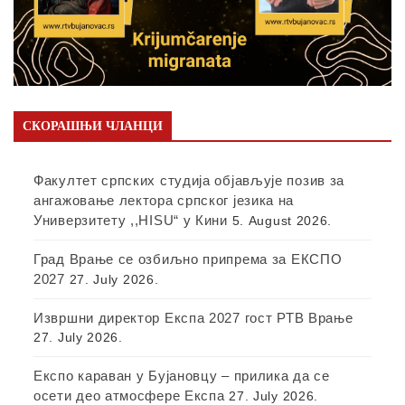
СКОРАШЊИ ЧЛАНЦИ
Факултет српских студија објављује позив за
ангажовање лектора српског језика на
Универзитету ,,HISU“ у Кини
5. August 2026.
Град Врање се озбиљно припрема за ЕКСПО
2027
27. July 2026.
Извршни директор Експа 2027 гост РТВ Врање
27. July 2026.
Експо караван у Бујановцу – прилика да се
осети део атмосфере Експа
27. July 2026.