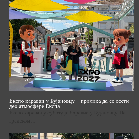
Експо караван у Бујановцу – прилика да се осети
део атмосфере Експа
Експо караван у суботу је боравио у Бујановцу. На
градском…