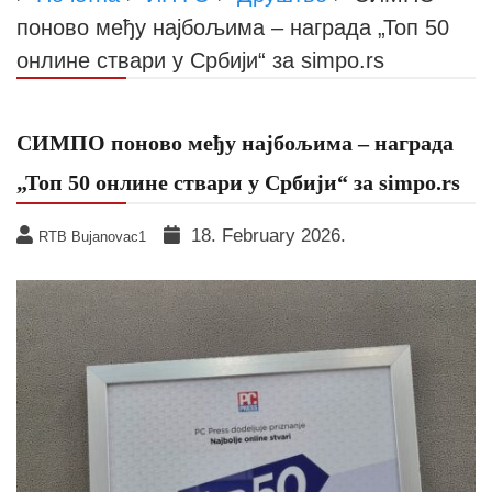
поново међу најбољима – награда „Топ 50
онлине ствари у Србији“ за simpo.rs
СИМПО поново међу најбољима – награда
„Топ 50 онлине ствари у Србији“ за simpo.rs
18. February 2026.
RTB Bujanovac1