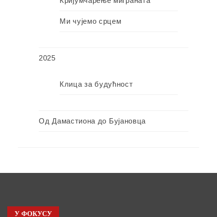
Кријумчарење миграната
Ми чујемо срцем
2025
Клица за будућност
Од Дамастиона до Бујановца
У ФОКУСУ