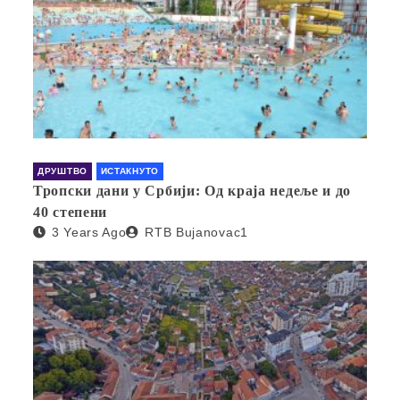
ДРУШТВО
ИСТАКНУТО
Тропски дани у Србији: Од краја недеље и до
40 степени
3 Years Ago
RTB Bujanovac1