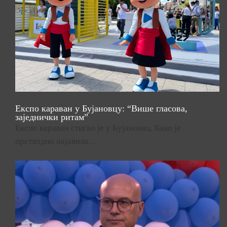
Експо караван у Бујановцу: “Више гласова,
заједнички ритам”
Експо караван стигао је у Бујановац. Како је
претходно најавила…