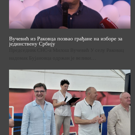
Вучевић из Раковца позвао грађане на изборе за
јединствену Србију
Председник СНС-а Милош Вучевић У селу Раковац
надомак Бујановца одржан је велики…