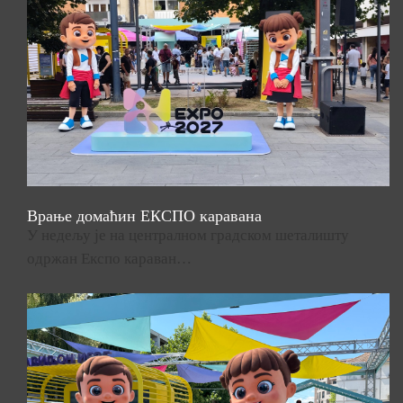
Врање домаћин ЕКСПО каравана
У недељу је на централном градском шеталишту
одржан Експо караван…