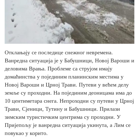
Отклањају се последице снежног невремена.
Ванредна ситуација је у Бабушници, Новој Вароши и
деловима Врања. Проблеме са струјом имају
домаћинства у појединим планинским местима у
Новој Вароши и Црној Трави. Путеви у већем делу
земље су проходни. На појединим деоницама има до
10 центиметара снега. Непроходни су путеви у Црној
Трави, Сјеници, Тутину и Бабушници. Прилази
зимским туристичким центрима су проходни. У
Пријепољу је ванредна ситуација укинута, а Лим се
повукао у корито.