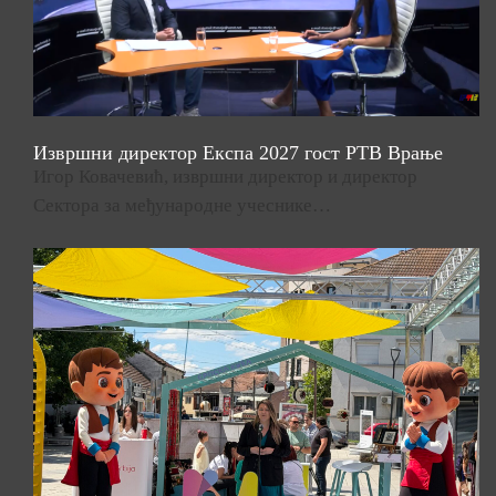
Извршни директор Експа 2027 гост РТВ Врање
Игор Ковачевић, извршни директор и директор
Сектора за међународне учеснике…