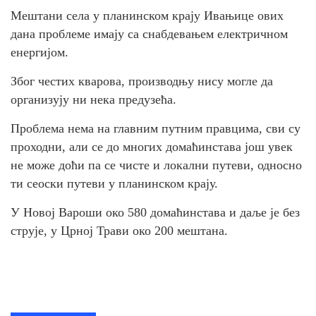
Мештани села у планинском крају Ивањице ових
дана проблеме имају са снабдевањем електричном
енергијом.
Због честих кварова, производњу нису могле да
организују ни нека предузећа.
Проблема нема на главним путним правцима, сви су
проходни, али се до многих домаћинстава још увек
не може доћи па се чисте и локални путеви, односно
ти сеоски путеви у планинском крају.
У Новој Вароши око 580 домаћинстава и даље је без
струје, у Црној Трави око 200 мештана.