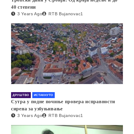
40 степени
3 Years Ago
RTB Bujanovac1
ДРУШТВО
ИСТАКНУТО
Сутра у подне почиње провера исправности
сирена за узбуњивање
3 Years Ago
RTB Bujanovac1