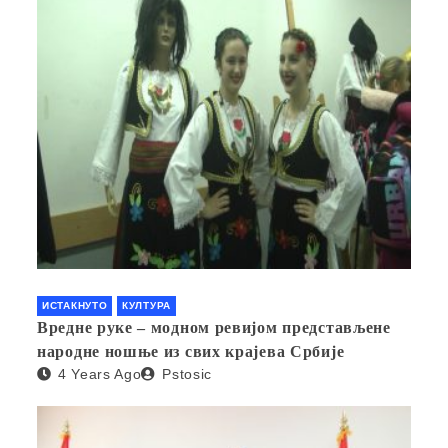
ИСТАКНУТО
КУЛТУРА
Вредне руке – модном ревијом представљене
народне ношње из свих крајева Србије
4 Years Ago
Pstosic