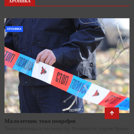
ХРОНИКА
ХРОНИКА
Малолетник теже повређен
Током викенда се на подручју Полицијске управе Врање