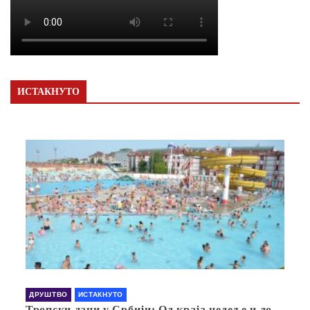
ИСТАКНУТО
ДРУШТВО
ИСТАКНУТО
Тропски дани у Србији: Од краја недеље и до