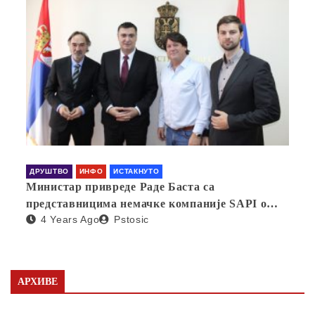
ДРУШТВО
ИНФО
ИСТАКНУТО
Министар привреде Раде Баста са
представницима немачке компаније SAPI о
4 Years Ago
Pstosic
отварању фабрике у Србији
АРХИВЕ