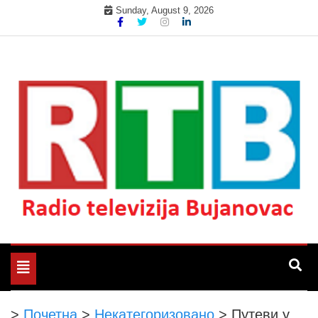
Skip
Sunday, August 9, 2026
to
content
Радио телевизија Бујановац
РТБ Бујановац
Toggle
navigation
>
Почетна
>
Некатегоризовано
>
Путеви у