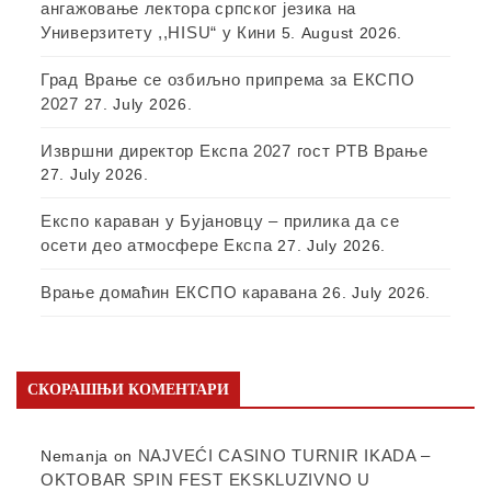
ангажовање лектора српског језика на
Универзитету ,,HISU“ у Кини
5. August 2026.
Град Врање се озбиљно припрема за ЕКСПО
2027
27. July 2026.
Извршни директор Експа 2027 гост РТВ Врање
27. July 2026.
Експо караван у Бујановцу – прилика да се
осети део атмосфере Експа
27. July 2026.
Врање домаћин ЕКСПО каравана
26. July 2026.
СКОРАШЊИ КОМЕНТАРИ
NAJVEĆI CASINO TURNIR IKADA –
Nemanja
on
OKTOBAR SPIN FEST EKSKLUZIVNO U