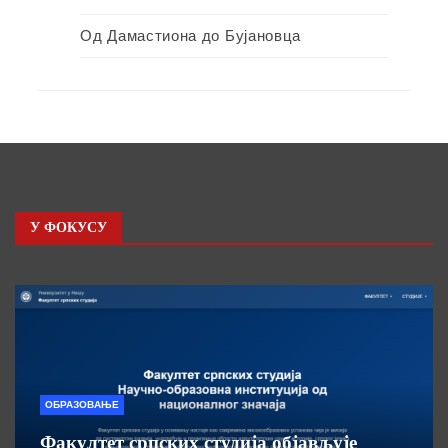
Од Дамастиона до Бујановца
У ФОКУСУ
ОБРАЗОВАЊЕ
Факултет српских студија објављује