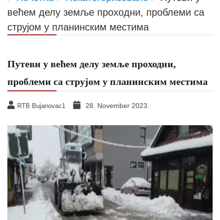
већем делу земље проходни, проблеми са
струјом у планинским местима
Путеви у већем делу земље проходни,
проблеми са струјом у планинским местима
28. November 2023.
RTB Bujanovac1