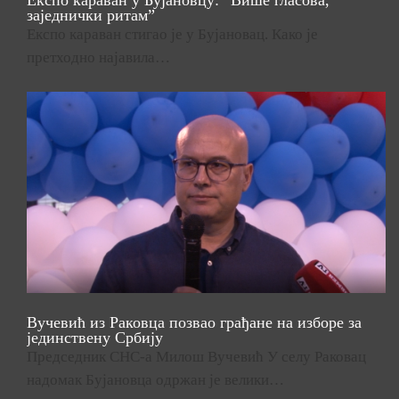
заједнички ритам”
Експо караван стигао је у Бујановац. Како је
претходно најавила…
Вучевић из Раковца позвао грађане на изборе за
јединствену Србију
Председник СНС-а Милош Вучевић У селу Раковац
надомак Бујановца одржан је велики…