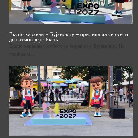
Експо караван у Бујановцу – прилика да се осети
део атмосфере Експа
Експо караван у суботу је боравио у Бујановцу. На
градском…