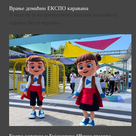
Врање домаћин ЕКСПО каравана
У недељу је на централном градском шеталишту
одржан Експо караван…
Експо караван у Бујановцу: “Више гласова,