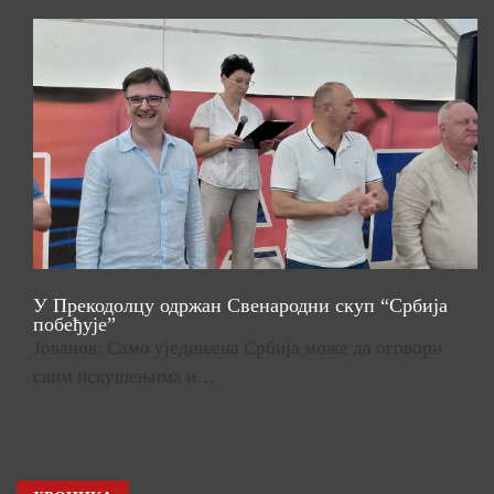
У Прекодолцу одржан Свенародни скуп “Србија
побеђује”
Јованов: Само уједињена Србија може да оговори
свим искушењима и…