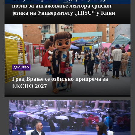
позив за ангажовање лектора српског
језика на Универзитету ,,HISU“ у Кини
ДРУШТВО
Град Врање се озбиљно припрема за
ЕКСПО 2027