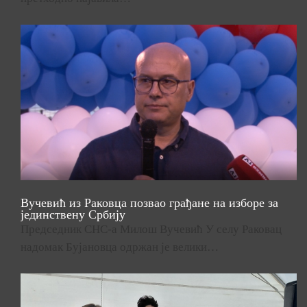
Вучевић из Раковца позвао грађане на изборе за
јединствену Србију
Председник СНС-а Милош Вучевић У селу Раковац
надомак Бујановца одржан је велики…