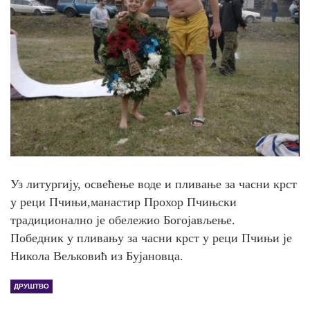
Уз литургију, освећење воде и пливање за часни крст
у реци Пчињи,манастир Прохор Пчињски
традиционално је обележио Богојављење.
Победник у пливању за часни крст у реци Пчињи је
Никола Вељковић из Бујановца.
ДРУШТВО