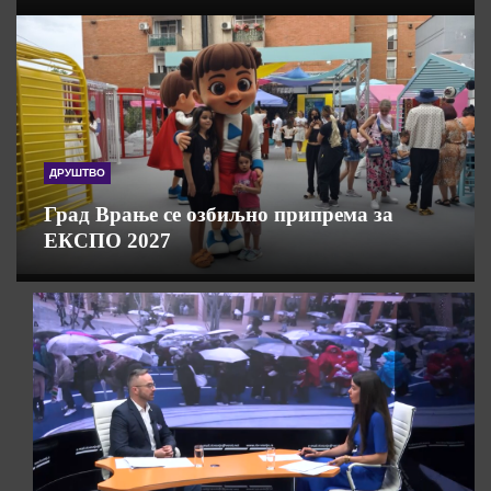
ДРУШТВО
Град Врање се озбиљно припрема за
ЕКСПО 2027