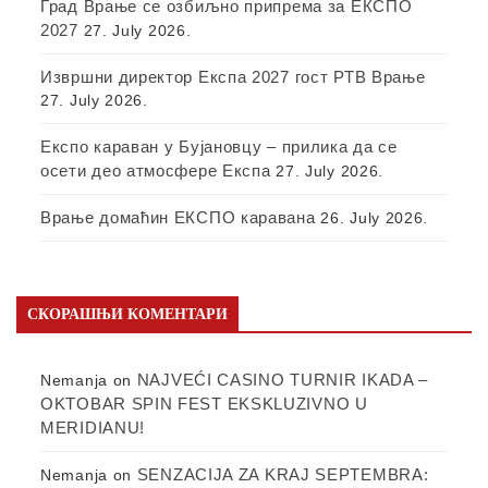
Град Врање се озбиљно припрема за ЕКСПО
2027
27. July 2026.
Извршни директор Експа 2027 гост РТВ Врање
27. July 2026.
Експо караван у Бујановцу – прилика да се
осети део атмосфере Експа
27. July 2026.
Врање домаћин ЕКСПО каравана
26. July 2026.
СКОРАШЊИ КОМЕНТАРИ
NAJVEĆI CASINO TURNIR IKADA –
Nemanja
on
OKTOBAR SPIN FEST EKSKLUZIVNO U
MERIDIANU!
SENZACIJA ZA KRAJ SEPTEMBRA:
Nemanja
on