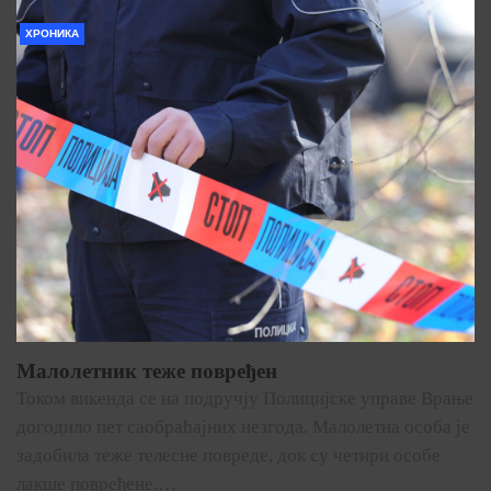
ХРОНИКА
Малолетник теже повређен
Током викенда се на подручју Полицијске управе Врање
догодило пет саобраћајних незгода. Малолетна особа је
задобила теже телесне повреде, док су четири особе
лакше повређене.…