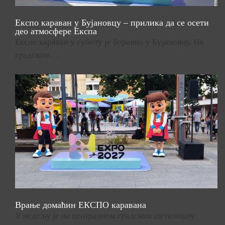
Експо караван у Бујановцу – прилика да се осети
део атмосфере Експа
Експо караван у суботу је боравио у Бујановцу. На
градском…
Врање домаћин ЕКСПО каравана
У недељу је на централном градском шеталишту