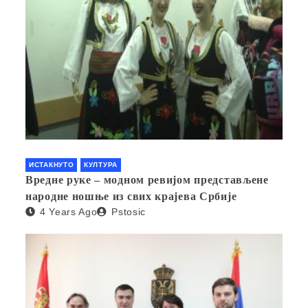
ИСТАКНУТО
КУЛТУРА
Вредне руке – модном ревијом представљене
народне ношње из свих крајева Србије
4 Years Ago
Pstosic