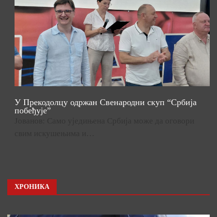
У Прекодолцу одржан Свенародни скуп “Србија
побеђује”
Јованов: Само уједињена Србија може да оговори
свим искушењима и…
ХРОНИКА