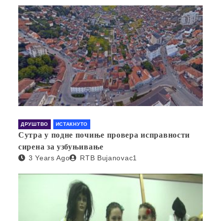
ДРУШТВО
ИСТАКНУТО
Сутра у подне почиње провера исправности
сирена за узбуњивање
3 Years Ago
RTB Bujanovac1