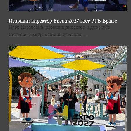
Извршни директор Експа 2027 гост РТВ Врање
Игор Ковачевић, извршни директор и директор
Сектора за међународне учеснике…