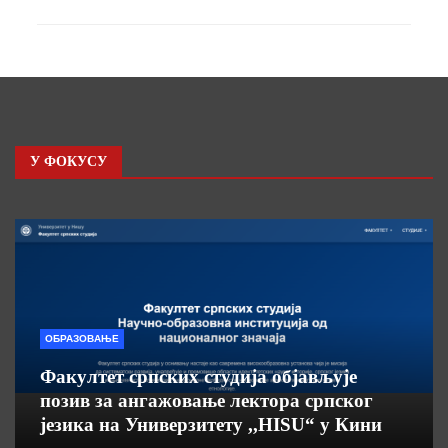
У ФОКУСУ
ОБРАЗОВАЊЕ
Факултет српских студија објављује
позив за ангажовање лектора српског
језика на Универзитету ,,HISU“ у Кини