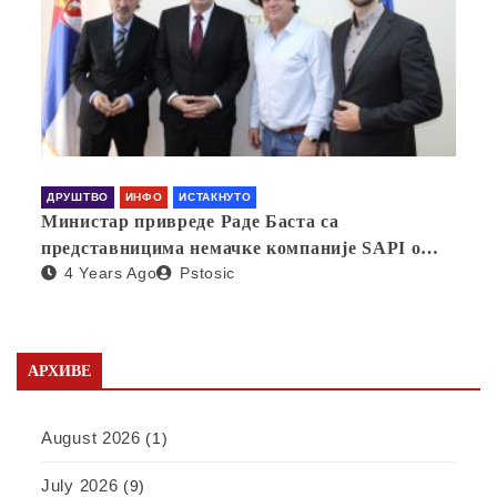
ДРУШТВО
ИНФО
ИСТАКНУТО
Министар привреде Раде Баста са
представницима немачке компаније SAPI о
4 Years Ago
Pstosic
отварању фабрике у Србији
АРХИВЕ
August 2026
(1)
July 2026
(9)