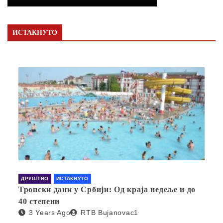
ИСТАКНУТО
ДРУШТВО
ИСТАКНУТО
Тропски дани у Србији: Од краја недеље и до
40 степени
3 Years Ago
RTB Bujanovac1