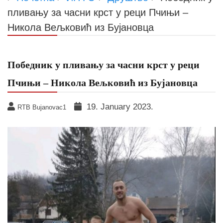
пливању за часни крст у реци Пчињи –
Никола Вељковић из Бујановца
Победник у пливању за часни крст у реци
Пчињи – Никола Вељковић из Бујановца
19. January 2023.
RTB Bujanovac1