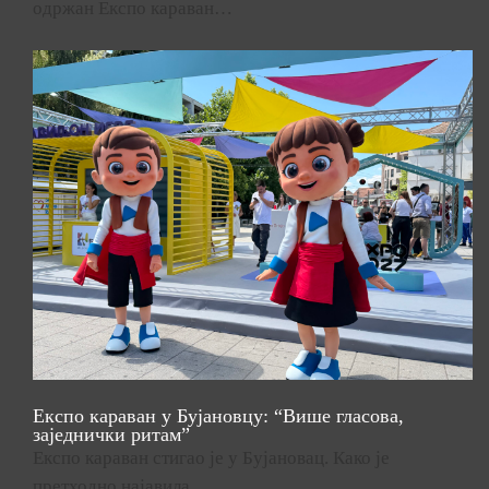
одржан Експо караван…
Експо караван у Бујановцу: “Више гласова,
заједнички ритам”
Експо караван стигао је у Бујановац. Како је
претходно најавила…