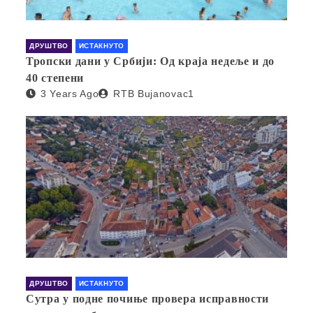
ДРУШТВО
ИСТАКНУТО
Тропски дани у Србији: Од краја недеље и до
40 степени
3 Years Ago
RTB Bujanovac1
ДРУШТВО
ИСТАКНУТО
Сутра у подне почиње провера исправности