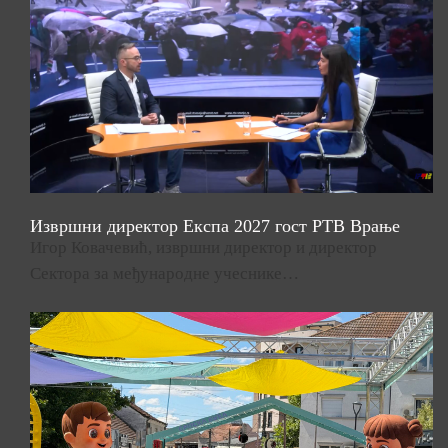
Извршни директор Експа 2027 гост РТВ Врање
Игор Ковачевић, извршни директор и директор
Сектора за међународне учеснике…