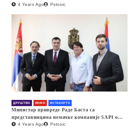
4 Years Ago
Pstosic
ДРУШТВО
ИНФО
ИСТАКНУТО
Министар привреде Раде Баста са
представницима немачке компаније SAPI о
4 Years Ago
Pstosic
отварању фабрике у Србији