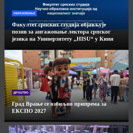
ОБРАЗОВАЊЕ
Факултет српских студија објављује
позив за ангажовање лектора српског
језика на Универзитету ,,HISU“ у Кини
ДРУШТВО
Град Врање се озбиљно припрема за
ЕКСПО 2027