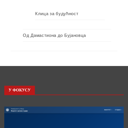
Клица за будућност
Од Дамастиона до Бујановца
У ФОКУСУ