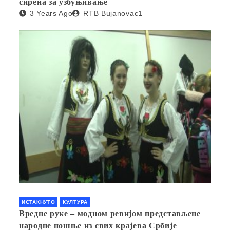
сирена за узбуњивање
3 Years Ago
RTB Bujanovac1
ИСТАКНУТО
КУЛТУРА
Вредне руке – модном ревијом представљене
народне ношње из свих крајева Србије