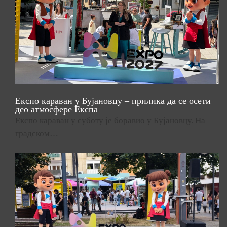
Експо караван у Бујановцу – прилика да се осети
део атмосфере Експа
Експо караван у суботу је боравио у Бујановцу. На
градском…