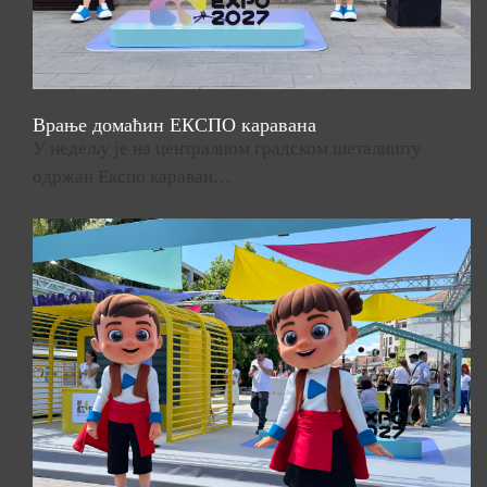
Врање домаћин ЕКСПО каравана
У недељу је на централном градском шеталишту
одржан Експо караван…