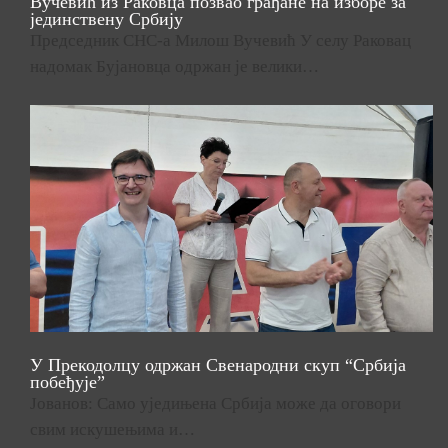
Вучевић из Раковца позвао грађане на изборе за
јединствену Србију
Председник СНС-а Милош Вучевић У селу Раковац
надомак Бујановца одржан је велики…
У Прекодолцу одржан Свенародни скуп “Србија
побеђује”
Јованов: Само уједињена Србија може да оговори
свим искушењима и…