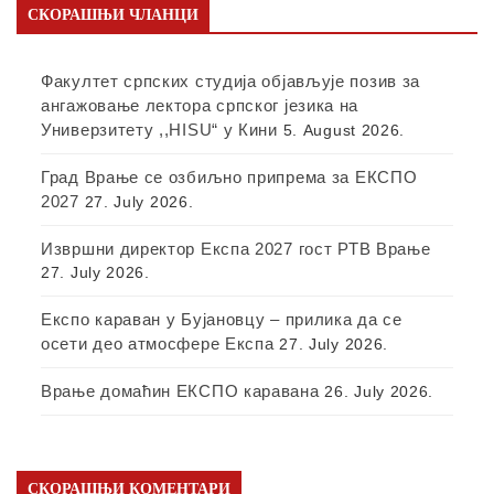
СКОРАШЊИ ЧЛАНЦИ
Факултет српских студија објављује позив за
ангажовање лектора српског језика на
Универзитету ,,HISU“ у Кини
5. August 2026.
Град Врање се озбиљно припрема за ЕКСПО
2027
27. July 2026.
Извршни директор Експа 2027 гост РТВ Врање
27. July 2026.
Експо караван у Бујановцу – прилика да се
осети део атмосфере Експа
27. July 2026.
Врање домаћин ЕКСПО каравана
26. July 2026.
СКОРАШЊИ КОМЕНТАРИ