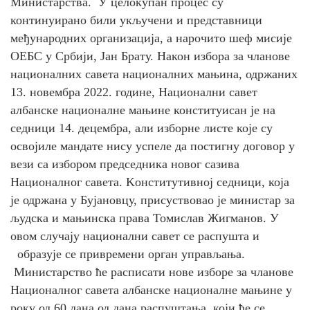
Министарства. У целокупан процес су
континуирано били укључени и представници
међународних организација, а нарочито шеф мисије
ОЕБС у Србији, Јан Брату. Након избора за чланове
националних савета националних мањина, одржаних
13. новембра 2022. године, Национални савет
албанске националне мањине конституисан је на
седници 14. децембра, али изборне листе које су
освојиле мандате нису успеле да постигну договор у
вези са избором председника новог сазива
Националног савета. Kонститутивној седници, која
је одржана у Бујановцу, присуствовао је министар за
људска и мањинска права Томислав Жигманов. У
овом случају национални савет се распушта и
образује се привремени орган управљања.
Министарство ће расписати нове изборе за чланове
Националног савета албанске националне мањине у
року од 60 дана од дана распуштања, који ће се