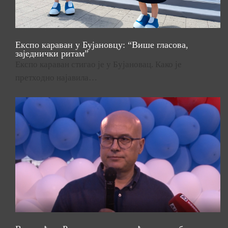
Експо караван у Бујановцу: “Више гласова,
заједнички ритам”
Експо караван стигао је у Бујановац. Како је
претходно најавила…