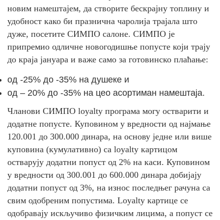
новим намештајем, да створите бескрајну топлину и
удобност како би празнична чаролија трајала што
дуже, посетите СИМПО салоне. СИМПО је
припремио одличне новогодишње попусте који трају
до краја јануара и важе само за готовинско плаћање:
од -25% до -35% на душеке и
од – 20% до -35% на цео асортиман намештаја.
Чланови СИМПО loyalty програма могу остварити и
додатне попусте. Куповином у вредности од најмање
120.001 до 300.000 динара, на основу једне или више
куповина (кумулативно) са loyalty картицом
остварују додатни попуст од 2% на каси. Куповином
у вредности од 300.001 до 600.000 динара добијају
додатни попуст од 3%, на износ последњег рачуна са
свим одобреним попустима. Loyalty картице се
одобравају искључиво физичким лицима, а попуст се