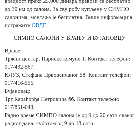
вредност преко 25.000 динара превози се бесплатно
до 30 км од салона. За сву робу купљену у СИМПО
салонима, монтажа је бесплатна. Више информација
потражите
ОВДЕ.
СИМПО САЛОНИ У ВРАЊУ И БУЈАНОВЦУ
Врање:
Тржни центар, Париске комуне 1. Контакт телефон:
017/432-567.
КЛУЗ, Стефана Првовенчаног 58. Контакт телефон:
017/416-556.
Бујановац:
Трг Карађорђа Петровића бб. Контакт телефон:
017/851-048.
Радно време СИМПО салона је од 9 до 20 сати сваког
радног дана, суботом од 9 до 18 сати.