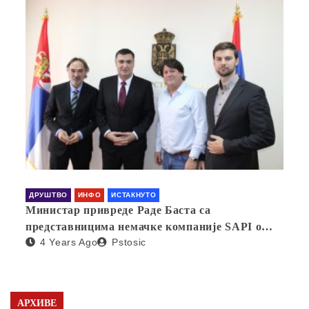
ДРУШТВО
ИНФО
ИСТАКНУТО
Министар привреде Раде Баста са
представницима немачке компаније SAPI о
4 Years Ago
Pstosic
отварању фабрике у Србији
АРХИВЕ