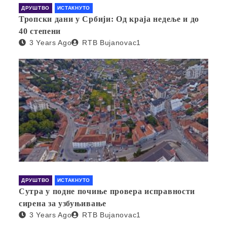
ДРУШТВО
ИСТАКНУТО
Тропски дани у Србији: Од краја недеље и до
40 степени
3 Years Ago
RTB Bujanovac1
ДРУШТВО
ИСТАКНУТО
Сутра у подне почиње провера исправности
сирена за узбуњивање
3 Years Ago
RTB Bujanovac1