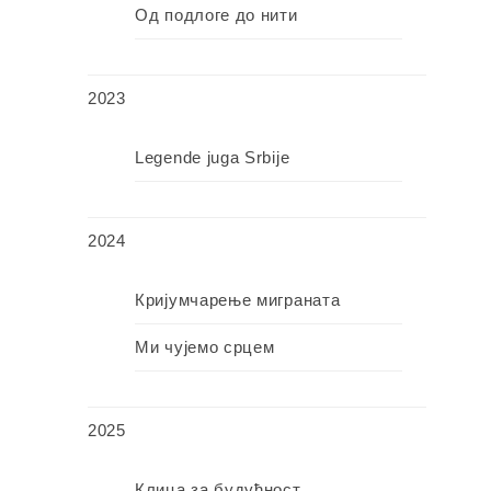
Од подлоге до нити
2023
Legende juga Srbije
2024
Кријумчарење миграната
Ми чујемо срцем
2025
Клица за будућност