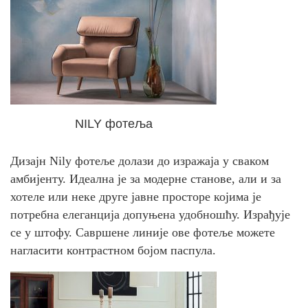
NILY фотеља
Дизајн Nily фотеље долази до изражаја у сваком
амбијенту. Идеална је за модерне станове, али и за
хотеле или неке друге јавне просторе којима је
потребна елеганција допуњена удобношћу. Израђује
се у штофу. Савршене линије ове фотеље можете
нагласити контрастном бојом паспула.