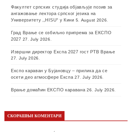
Факултет српских студија објављује позив за
ангажовање лектора српског језика на
Универзитету ,,HISU“ у Кини
5. August 2026.
Град Врање се озбиљно припрема за ЕКСПО
2027
27. July 2026.
Извршни директор Експа 2027 гост РТВ Врање
27. July 2026.
Експо караван у Бујановцу – прилика да се
осети део атмосфере Експа
27. July 2026.
Врање домаћин ЕКСПО каравана
26. July 2026.
СКОРАШЊИ КОМЕНТАРИ