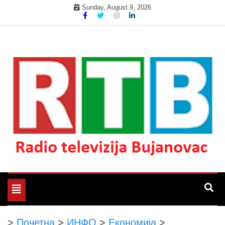
Skip
Sunday, August 9, 2026
to
content
Радио телевизија Бујановац
РТБ Бујановац
Toggle
navigation
>
Почетна
>
ИНФО
>
Економија
>