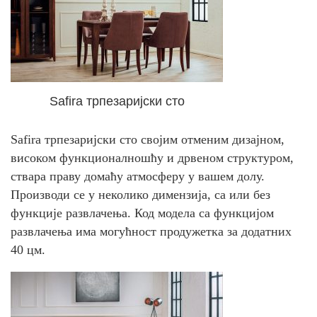
Safira трпезаријски сто
Safira трпезаријски сто својим отменим дизајном,
високом функционалношћу и дрвеном структуром,
ствара праву домаћу атмосферу у вашем долу.
Производи се у неколико димензија, са или без
функције развлачења. Код модела са функцијом
развлачења има могућност продужетка за додатних
40 цм.