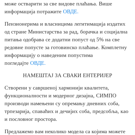
може остварити за све видове плаћања. Више
информација потражите
ОВДЕ.
Пензионерима и власницима легитимација издатих
од стране Министарства за рад, борачка и социјална
питања одобрава се додатни попуст од 5% на све
редовне попусте за готовинско плаћање. Комплетну
информацију о наведеним попустима
погледајте
ОВДЕ.
НАМЕШТАЈ ЗА СВАКИ ЕНТЕРИЈЕР
Створени у савршеној хармонији квалитета,
функционалности и модерног дизајна, СИМПО
производи намењени су опремању дневних соба,
трпезарија, спаваћих и дечијих соба, предсобља, као
и пословног простора.
Предлажемо вам неколико модела са којима можете