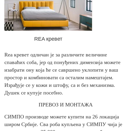
REA кревет
Rea кревет одличан је за различите величине
спаваћих соба, јер од понуђених димензија можете
изабрати ону која ће се савршено уклопити у ваш
простор и комбиновати са осталим намештајем.
Израђује се у кожи и штофу, са и без механизма.
Душек се купује посебно.
ПРЕВОЗ И МОНТАЖА
СИМПО производе можете купити на 26 локација
широм Србије. Сва роба купљена у СИМПУ чија је