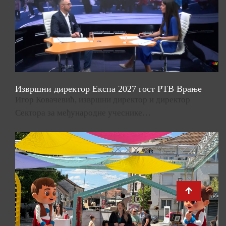
Извршни директор Експа 2027 гост РТВ Врање
Игор Ковачевић, извршни директор и директор
Сектора за међународне учеснике…