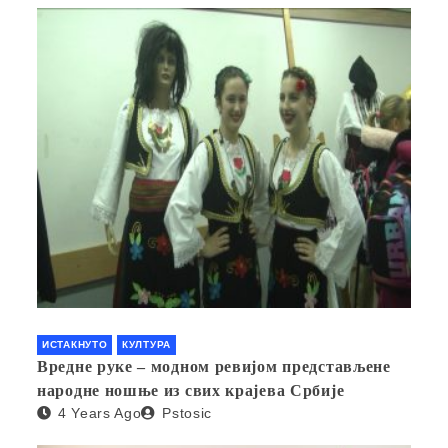
ИСТАКНУТО
КУЛТУРА
Вредне руке – модном ревијом представљене
народне ношње из свих крајева Србије
4 Years Ago
Pstosic