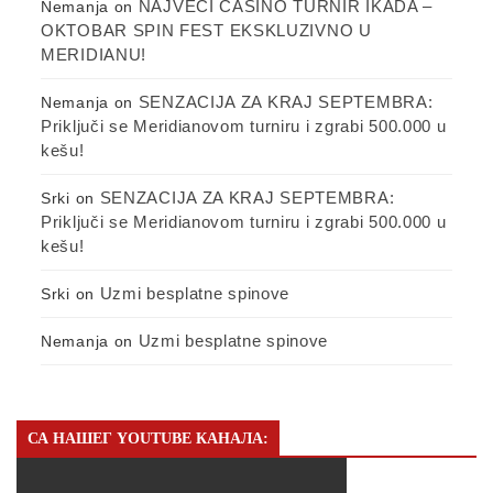
NAJVEĆI CASINO TURNIR IKADA –
Nemanja
on
OKTOBAR SPIN FEST EKSKLUZIVNO U
MERIDIANU!
SENZACIJA ZA KRAJ SEPTEMBRA:
Nemanja
on
Priključi se Meridianovom turniru i zgrabi 500.000 u
kešu!
SENZACIJA ZA KRAJ SEPTEMBRA:
Srki
on
Priključi se Meridianovom turniru i zgrabi 500.000 u
kešu!
Uzmi besplatne spinove
Srki
on
Uzmi besplatne spinove
Nemanja
on
СА НАШЕГ YOUTUBE КАНАЛА: