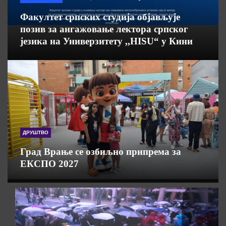
Факултет српских студија објављује
позив за ангажовање лектора српског
језика на Универзитету ,,HISU“ у Кини
ДРУШТВО
Град Врање се озбиљно припрема за
ЕКСПО 2027