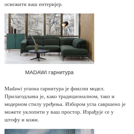
освежити ваш ентеријер.
MADAWI гарнитура
Madawi угаона гарнитура је фиксни модел.
Прилагодљива је, како традиционалном, тако и
модерном стилу уређења. Избором угла савршено је
можете уклопити у ваш простор. Израђује се у
штофу и кожи.