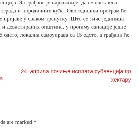
венција.
З
а грађане је најважније да се наставља
 зграда и породичних кућа. Овогодишњи програм ће
е пријаве у сваком тренутку .Што се тиче јединица
 и девастираних општина, у прогаму санације једне
 одсто, локална самоуправа са 15 одсто, а грађани ће
24. априла почиње исплата субвенција по
la
хектару
lds are marked
*