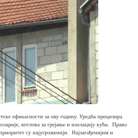
етске ефикасности за ову годину. Уредба прецизира
оларије, котлова за грејање и изолацију кућа. Право
 приоритет су најугроженији. Најзагађенијим и