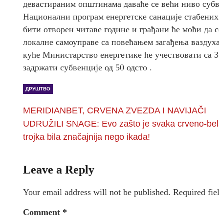
девастираним општинама даваће се већи ниво суб
Национални програм енергетске санације стабених
бити отворен читаве године и грађани ће моћи да с
локалне самоуправе са повећањем загађења ваздуха
куће Министарство енергетике ће учествовати са 35
задржати субвенције од 50 одсто .
ДРУШТВО
MERIDIANBET, CRVENA ZVEZDA I NAVIJAČI
UDRUŽILI SNAGE: Evo zašto je svaka crveno-be
trojka bila značajnija nego ikada!
Leave a Reply
Your email address will not be published.
Required fie
Comment
*