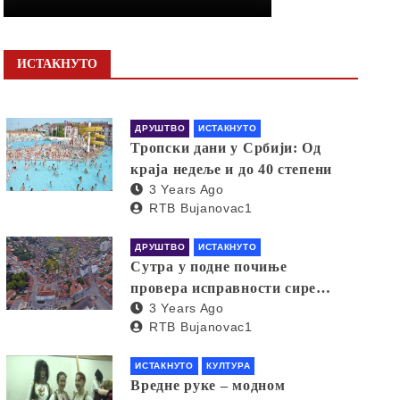
ИСТАКНУТО
ДРУШТВО
ИСТАКНУТО
Тропски дани у Србији: Од
краја недеље и до 40 степени
3 Years Ago
RTB Bujanovac1
ДРУШТВО
ИСТАКНУТО
Сутра у подне почиње
провера исправности сирена
3 Years Ago
за узбуњивање
RTB Bujanovac1
ИСТАКНУТО
КУЛТУРА
Вредне руке – модном