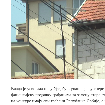
Влада је усвојила нову Уредбу о унапређењу енерг
финансијску подршку грађанима за замену старе ст
на конкурс имају сви грађани Републике Србије, а