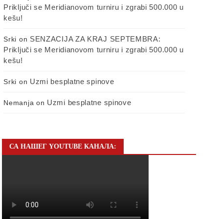
Priključi se Meridianovom turniru i zgrabi 500.000 u
kešu!
SENZACIJA ZA KRAJ SEPTEMBRA:
Srki
on
Priključi se Meridianovom turniru i zgrabi 500.000 u
kešu!
Uzmi besplatne spinove
Srki
on
Uzmi besplatne spinove
Nemanja
on
СА НАШЕГ YOUTUBE КАНАЛА: