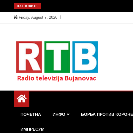
Skip
НАЈНОВИЈЕ:
to
Friday, August 7, 2026
content
Радио телевизија Бујановац
РТБ Бујановац
ПОЧЕТНА
ИНФО
БОРБА ПРОТИВ КОРОНЕ
ИМПРЕСУМ