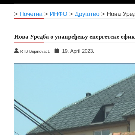
>
Почетна
>
ИНФО
>
Друштво
>
Нова Уред
Нова Уредба о унапређењу енергетске ефик
19. April 2023.
RTB Bujanovac1