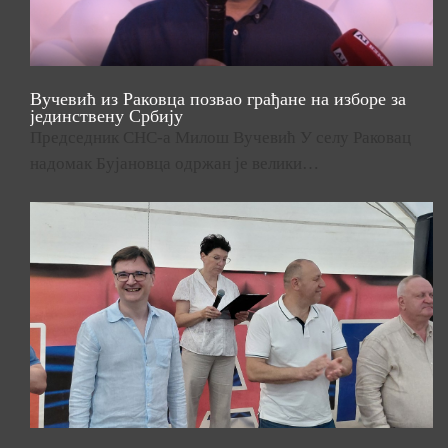
Вучевић из Раковца позвао грађане на изборе за
јединствену Србију
Председник СНС-а Милош Вучевић У селу Раковац
надомак Бујановца одржан је велики…