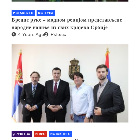
ИСТАКНУТО
КУЛТУРА
Вредне руке – модном ревијом представљене
народне ношње из свих крајева Србије
4 Years Ago
Pstosic
ДРУШТВО
ИНФО
ИСТАКНУТО