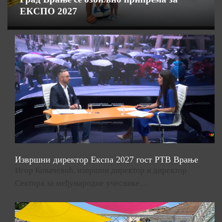
ЕКСПО 2027
Извршни директор Експа 2027 гост РТВ Врање
Игор Ковачевић, извршни директор и директор
Сектора за међународне учеснике…