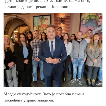
одсто, колико је била 2012. године, на 9,2 осто,
колико је данас“, рекао је Јовановић.
Млади су будућност. Зато је посебна пажња
посвећена управо младима.