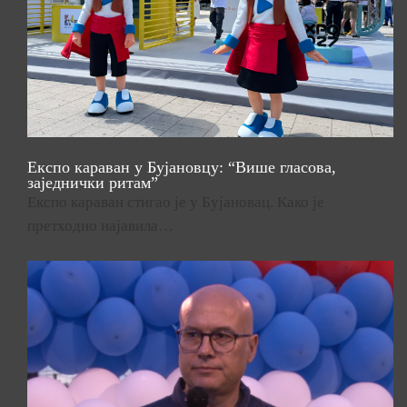
Експо караван у Бујановцу: “Више гласова,
заједнички ритам”
Експо караван стигао је у Бујановац. Како је
претходно најавила…