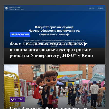
ОБРАЗОВАЊЕ
Факултет српских студија објављује
позив за ангажовање лектора српског
језика на Универзитету ,,HISU“ у Кини
ДРУШТВО
Град Врање се озбиљно припрема за