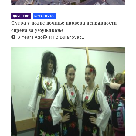
ДРУШТВО
ИСТАКНУТО
Сутра у подне почиње провера исправности
сирена за узбуњивање
3 Years Ago
RTB Bujanovac1