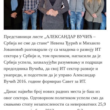
Представници листе „АЛЕКСАНДАР ВУЧИЋ –
Србија не сме да стане“ Невена Ђурић и Михаило
Јовановић разговарали су са младима о развоју ИТ
сектора у Србији и, том приликом, нагласили да је
Србија успела, захваљујући разумевању и подршци
председника Вучића, да свој ИТ сектор развије и
унапреди, и подсетили да је управо Александар
Вучић 2016. године формирао Савет за ИТ.
„Данас највећи број нових радних места је баш из
овог сектора. Одговорном политиком успели смо да
смањимо стопу незапослености са невероватних 25,9