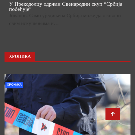
У Прекодолцу одржан Свенародни скуп “Србија
побеђује”
Јованов: Само уједињена Србија може да оговори
свим искушењима и…
ХРОНИКА
ХРОНИКА