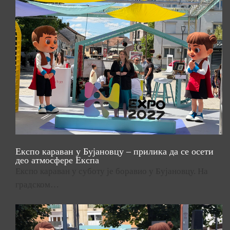
Експо караван у Бујановцу – прилика да се осети
део атмосфере Експа
Експо караван у суботу је боравио у Бујановцу. На
градском…