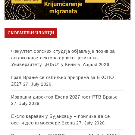
СКОРАШЊИ ЧЛАНЦИ
Факултет српских студија објављује позив за
ангажовање лектора српског језика на
Универзитету ,,HISU“ у Кини
5. August 2026.
Град Врање се озбиљно припрема за ЕКСПО
2027
27. July 2026.
Извршни директор Експа 2027 гост РТВ Врање
27. July 2026.
Експо караван у Бујановцу – прилика да се
осети део атмосфере Експа
27. July 2026.