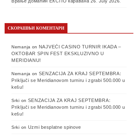
Врање домаћин ЕКСПО каравана
26. July 2026.
СКОРАШЊИ КОМЕНТАРИ
NAJVEĆI CASINO TURNIR IKADA –
Nemanja
on
OKTOBAR SPIN FEST EKSKLUZIVNO U
MERIDIANU!
SENZACIJA ZA KRAJ SEPTEMBRA:
Nemanja
on
Priključi se Meridianovom turniru i zgrabi 500.000 u
kešu!
SENZACIJA ZA KRAJ SEPTEMBRA:
Srki
on
Priključi se Meridianovom turniru i zgrabi 500.000 u
kešu!
Uzmi besplatne spinove
Srki
on