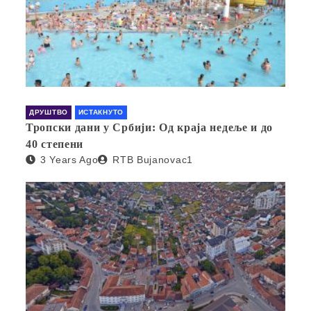
ДРУШТВО
ИСТАКНУТО
Тропски дани у Србији: Од краја недеље и до
40 степени
3 Years Ago
RTB Bujanovac1