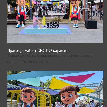
Врање домаћин ЕКСПО каравана
У недељу је на централном градском шеталишту
одржан Експо караван…