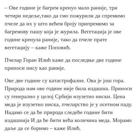
– Ове године је багрем кренуо мало раније, три
четири недеље,тако да смо пожурили да спремимо
пчеле да их у што већем броју припремимо за
багремову пашу која је журила. Вегетација је ове
године кренула раније, тако да пчеле прате
вегетацију – каже Поповић.
Пчелар Горан Илић каже да последње две године
приноси нису као раније.
Ове две године су катастрофалне. Ова је још гора.
Природа нам ове године није била издашна. Приноси
су генерално у целој Србији изузетно ниски. Цена
меда је изузетно ниска, пчеларство је у осетном паду.
Надамо се да ће природа следеће године бити
издашнија И да ће бити већа количина меда. Морамо
даље да се боримо – каже Илић.