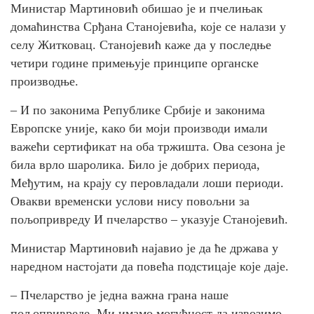
Министар Мартиновић обишао је и пчелињак
домаћинства Срђана Станојевића, које се налази у
селу Житковац. Станојевић каже да у последње
четири године примењује принципе органске
производње.
– И по законима Републике Србије и законима
Европске уније, како би моји производи имали
важећи сертификат на оба тржишта. Ова сезона је
била врло шаролика. Било је добрих периода,
Међутим, на крају су перовладали лоши периоди.
Овакви временски услови нису повољни за
пољопривреду И пчеларство – указује Станојевић.
Министар Мартиновић најавио је да ће држава у
наредном настојати да повећа подстицаје које даје.
– Пчеларство је једна важна грана наше
пољопривреде. Ми имамо могућност да извозимо