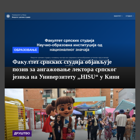
ОБРАЗОВАЊЕ
Факултет српских студија објављује
позив за ангажовање лектора српског
језика на Универзитету ,,HISU“ у Кини
ДРУШТВО