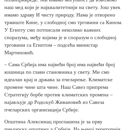
наш мед који је најквалитетнији на свету. Још увек
имамо здраву И чисту природу. Нама је отворено
тржиште Кине, у слободној смо трговини са Кином.
У Египту смо потписали неколико важних
споразума, међу којима је и споразум о слободној
трговини са Египтом – подсећа министар
Мартиновић.
– Сама Србија има највећи број има највећи број
кошница по глави становника у свету. Ми смо
идеалан крај и држава за пчеларење. Климатске
промене чине шта чине. Наш Савез припрема
Стратегију борбе против климатских промена –
најављује др Родољуб Живановић из Савеза
пчеларских организација Србије.
Општина Алексинац проглашена је за прву
пчеларску општину у Србији. На њеној територији