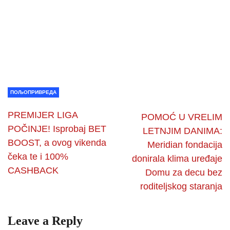
ПОЉОПРИВРЕДА
PREMIJER LIGA
POMOĆ U VRELIM
POČINJE! Isprobaj BET
LETNJIM DANIMA:
BOOST, a ovog vikenda
Meridian fondacija
čeka te i 100%
donirala klima uređaje
CASHBACK
Domu za decu bez
roditeljskog staranja
Leave a Reply