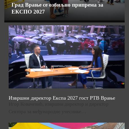
Град Врање се озбиљно припрема за
ЕКСПО 2027
Извршни директор Експа 2027 гост РТВ Врање
Игор Ковачевић, извршни директор и директор
Сектора за међународне учеснике…