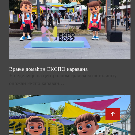
Врање домаћин ЕКСПО каравана
У недељу је на централном градском шеталишту
одржан Експо караван…