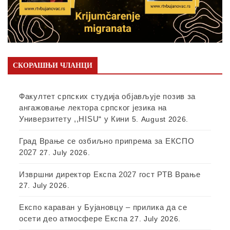
СКОРАШЊИ ЧЛАНЦИ
Факултет српских студија објављује позив за
ангажовање лектора српског језика на
Универзитету ,,HISU“ у Кини
5. August 2026.
Град Врање се озбиљно припрема за ЕКСПО
2027
27. July 2026.
Извршни директор Експа 2027 гост РТВ Врање
27. July 2026.
Експо караван у Бујановцу – прилика да се
осети део атмосфере Експа
27. July 2026.