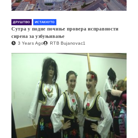
ДРУШТВО
ИСТАКНУТО
Сутра у подне почиње провера исправности
сирена за узбуњивање
3 Years Ago
RTB Bujanovac1