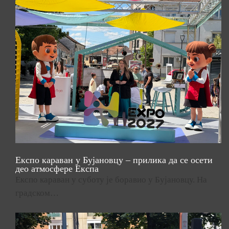
Експо караван у Бујановцу – прилика да се осети
део атмосфере Експа
Експо караван у суботу је боравио у Бујановцу. На
градском…