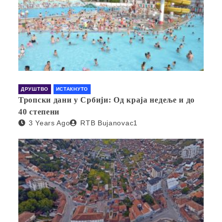
ДРУШТВО
ИСТАКНУТО
Тропски дани у Србији: Од краја недеље и до
40 степени
3 Years Ago
RTB Bujanovac1