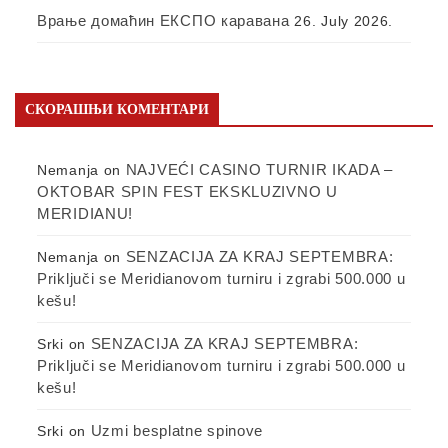
Врање домаћин ЕКСПО каравана
26. July 2026.
СКОРАШЊИ КОМЕНТАРИ
NAJVEĆI CASINO TURNIR IKADA –
Nemanja
on
OKTOBAR SPIN FEST EKSKLUZIVNO U
MERIDIANU!
SENZACIJA ZA KRAJ SEPTEMBRA:
Nemanja
on
Priključi se Meridianovom turniru i zgrabi 500.000 u
kešu!
SENZACIJA ZA KRAJ SEPTEMBRA:
Srki
on
Priključi se Meridianovom turniru i zgrabi 500.000 u
kešu!
Uzmi besplatne spinove
Srki
on