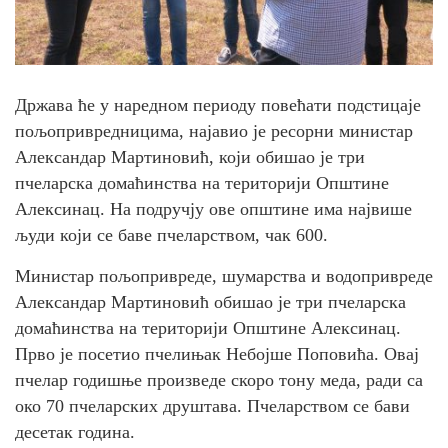
Држава ће у наредном периоду повећати подстицаје
пољопривредницима, најавио је ресорни министар
Александар Мартиновић, који обишао је три
пчеларска домаћинства на територији Општине
Алексинац. На подручју ове општине има највише
људи који се баве пчеларством, чак 600.
Министар пољопривреде, шумарства и водопривреде
Александар Мартиновић обишао је три пчеларска
домаћинства на територији Општине Алексинац.
Прво је посетио пчелињак Небојше Поповића. Овај
пчелар годишње произведе скоро тону меда, ради са
око 70 пчеларских друштава. Пчеларством се бави
десетак година.