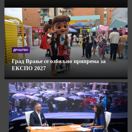
ДРУШТВО
Град Врање се озбиљно припрема за
ЕКСПО 2027