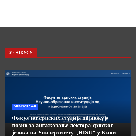
У ФОКУСУ
ОБРАЗОВАЊЕ
Факултет српских студија објављује
позив за ангажовање лектора српског
језика на Универзитету ,,HISU“ у Кини