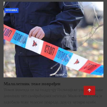
ХРОНИКА
Малолетник теже повређен
Током викенда се на подручју Полицијске управе Врање
догодило пет саобраћајних незгода. Малолетна особа је
задобила теже телесне повреде, док су четири особе