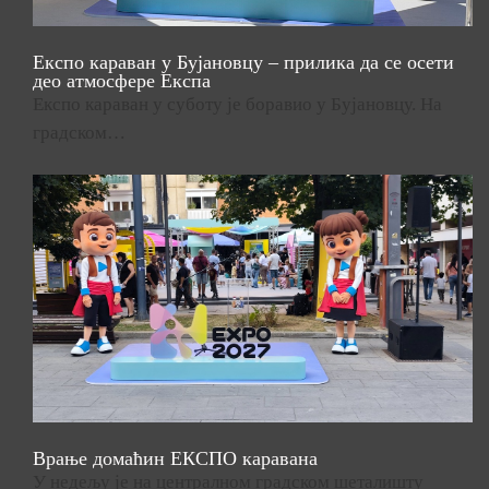
Експо караван у Бујановцу – прилика да се осети
део атмосфере Експа
Експо караван у суботу је боравио у Бујановцу. На
градском…
Врање домаћин ЕКСПО каравана
У недељу је на централном градском шеталишту