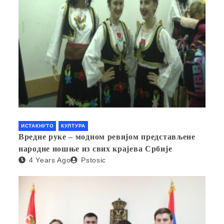
ИСТАКНУТО
КУЛТУРА
Вредне руке – модном ревијом представљене
народне ношње из свих крајева Србије
4 Years Ago
Pstosic