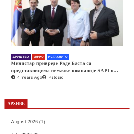
ДРУШТВО
ИНФО
ИСТАКНУТО
Министар привреде Раде Баста са
представницима немачке компаније SAPI о
4 Years Ago
Pstosic
отварању фабрике у Србији
АРХИВЕ
August 2026
(1)