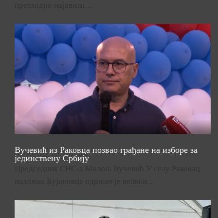
претходно најавила…
Вучевић из Раковца позвао грађане на изборе за
јединствену Србију
Председник СНС-а Милош Вучевић У селу Раковац
надомак Бујановца одржан је велики…