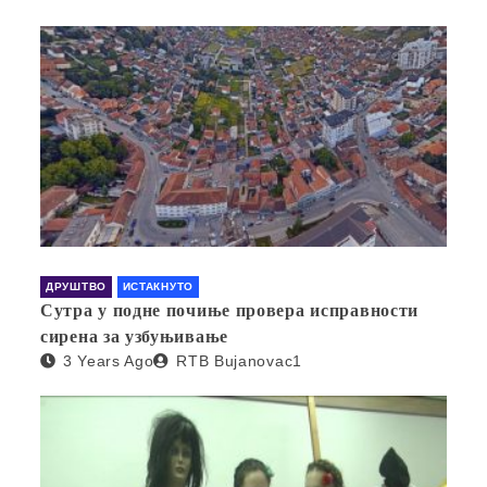
ДРУШТВО
ИСТАКНУТО
Сутра у подне почиње провера исправности
сирена за узбуњивање
3 Years Ago
RTB Bujanovac1