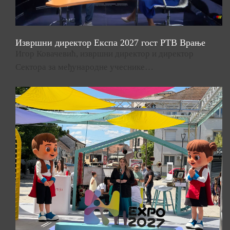
Извршни директор Експа 2027 гост РТВ Врање
Игор Ковачевић, извршни директор и директор
Сектора за међународне учеснике…