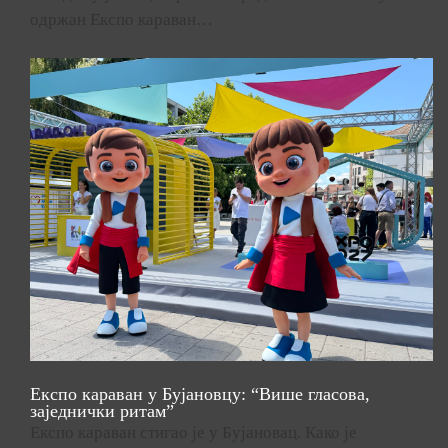
одржан Експо караван…
Експо караван у Бујановцу: “Више гласова,
заједнички ритам”
Експо караван стигао је у Бујановац. Како је