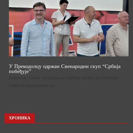
У Прекодолцу одржан Свенародни скуп “Србија
побеђује”
Јованов: Само уједињена Србија може да оговори
свим искушењима и…
ХРОНИКА