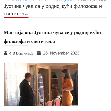
Јустина чува се у родној кући филозофа и
светитеља
Мантија оца Јустина чува се у родној кући
филозофа и светитеља
26. November 2023.
RTB Bujanovac1