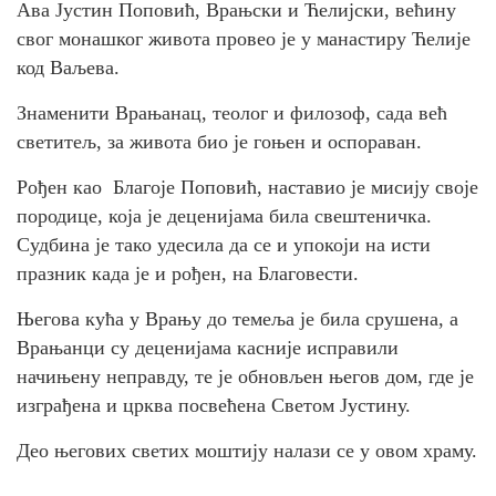
Ава Јустин Поповић, Врањски и Ћелијски, већину
свог монашког живота провео је у манастиру Ћелије
код Ваљева.
Знаменити Врањанац, теолог и филозоф, сада већ
светитељ, за живота био је гоњен и оспораван.
Рођен као Благоје Поповић, наставио је мисију своје
породице, која је деценијама била свештеничка.
Судбина је тако удесила да се и упокоји на исти
празник када је и рођен, на Благовести.
Његова кућа у Врању до темеља је била срушена, а
Врањанци су деценијама касније исправили
начињену неправду, те је обновљен његов дом, где је
изграђена и црква посвећена Светом Јустину.
Део његових светих моштију налази се у овом храму.