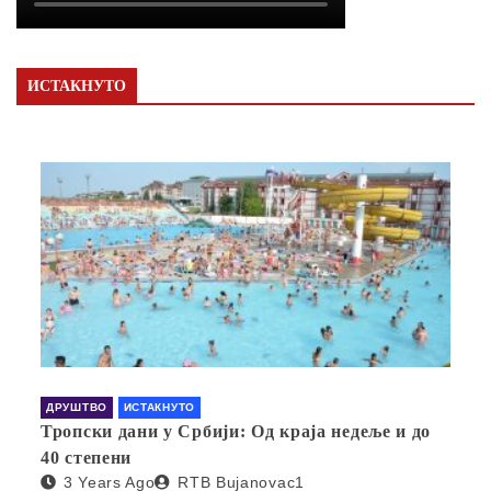
ИСТАКНУТО
ДРУШТВО
ИСТАКНУТО
Тропски дани у Србији: Од краја недеље и до
40 степени
3 Years Ago
RTB Bujanovac1