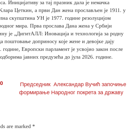
са. Иницијативу за тај празник дала је немачка
лара Цеткин, а први Дан жена прослављен је 1911. у
ална скупштина УН је 1977. године резолуцијом
родног мира. Прва прослава Дана жена у Србији
дину је „ДигитАЛЛ: Иновација и технологија за родну
да поштовање доприносу које жене и девојке дају
. године, Европски парламент је усвојио закон после
одборима јавних предузећа до јула 2026. године.
0
Председник Александар Вучић започиње
формирање Народног покрета за државу
lds are marked
*