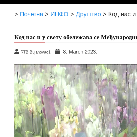
>
Почетна
>
ИНФО
>
Друштво
>
Код нас и
Код нас и у свету обележава се Међународн
8. March 2023.
RTB Bujanovac1