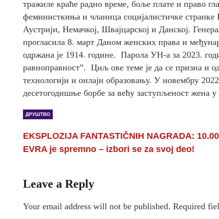
тражиле краће радно време, боље плате и право гла
феминисткиња и чланица социјалистичке странке K
Аустрији, Немачкој, Швајцарској и Данској. Генер
прогласила 8. март Даном женских права и међуна
одржана је 1914. године. Парола УН-а за 2023. го
равноправност”. Циљ ове теме је да се призна и о
технологији и онлајн образовању. У новембру 2022
десетогодишње борбе за већу заступљеност жена у 
ДРУШТВО
EKSPLOZIJA FANTASTIČNIH NAGRADA: 10.00
EVRA je spremno – izbori se za svoj deo!
Leave a Reply
Your email address will not be published.
Required fie