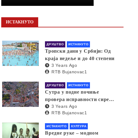
ИСТАКНУТО
ДРУШТВО
ИСТАКНУТО
Тропски дани у Србији: Од
краја недеље и до 40 степени
3 Years Ago
RTB Bujanovac1
ДРУШТВО
ИСТАКНУТО
Сутра у подне почиње
провера исправности сирена
3 Years Ago
за узбуњивање
RTB Bujanovac1
ИСТАКНУТО
КУЛТУРА
Вредне руке – модном