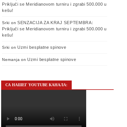
Priključi se Meridianovom turniru i zgrabi 500.000 u
kešu!
SENZACIJA ZA KRAJ SEPTEMBRA:
Srki
on
Priključi se Meridianovom turniru i zgrabi 500.000 u
kešu!
Uzmi besplatne spinove
Srki
on
Uzmi besplatne spinove
Nemanja
on
СА НАШЕГ YOUTUBE КАНАЛА: