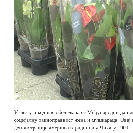
У свету и код нас обележава се Међународни дан ж
социјалну равноправност жена и мушкараца. Овај 
демонстрације америчких радница у Чикагу 1909. 