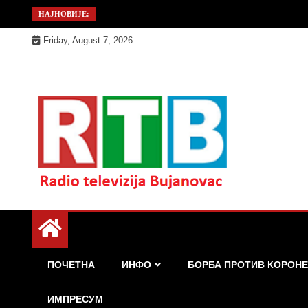
Skip
НАЈНОВИЈЕ:
to
Friday, August 7, 2026
content
Радио телевизија Бујановац
РТБ Бујановац
ПОЧЕТНА
ИНФО
БОРБА ПРОТИВ КОРОНЕ
ИМПРЕСУМ