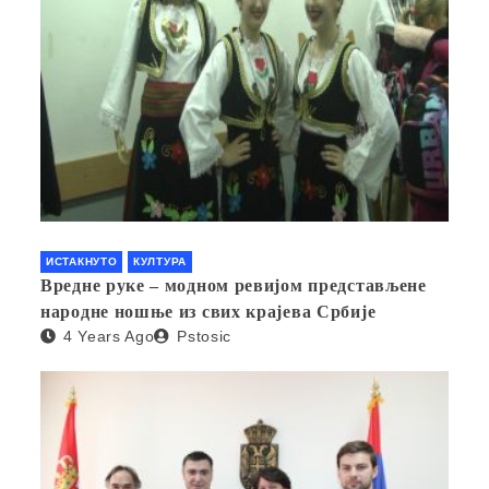
ИСТАКНУТО
КУЛТУРА
Вредне руке – модном ревијом представљене
народне ношње из свих крајева Србије
4 Years Ago
Pstosic