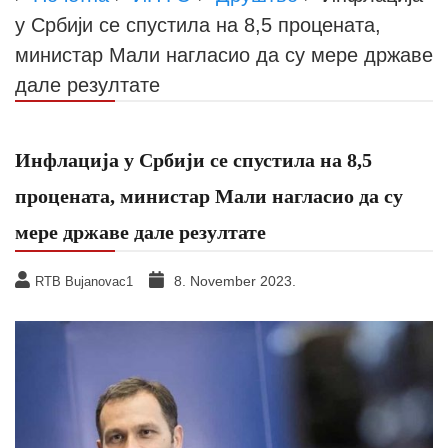
у Србији се спустила на 8,5 процената,
министар Мали нагласио да су мере државе
дале резултате
Инфлација у Србији се спустила на 8,5
процената, министар Мали нагласио да су
мере државе дале резултате
8. November 2023.
RTB Bujanovac1