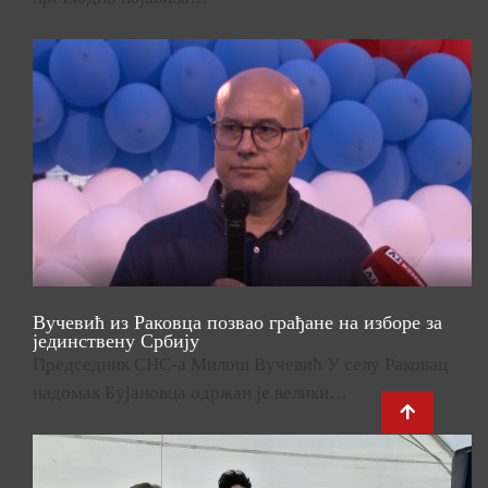
Вучевић из Раковца позвао грађане на изборе за
јединствену Србију
Председник СНС-а Милош Вучевић У селу Раковац
надомак Бујановца одржан је велики…