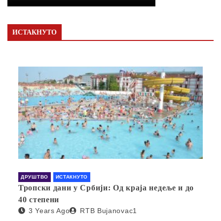
ИСТАКНУТО
ДРУШТВО
ИСТАКНУТО
Тропски дани у Србији: Од краја недеље и до
40 степени
3 Years Ago
RTB Bujanovac1