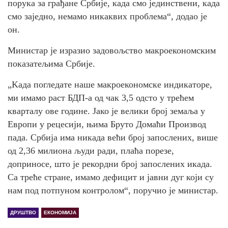
порука за грађане Србије, када смо јединствени, када
смо заједно, немамо никаквих проблема“, додао је
он.
Министар је изразио задовољство макроекономским
показатељима Србије.
„Kада погледате наше макроекономске индикаторе,
ми имамо раст БДП-а од чак 3,5 одсто у трећем
кварталу ове године. Јако је велики број земаља у
Европи у рецесији, њима Бруто Домаћи Производ
пада. Србија има никада већи број запослених, више
од 2,36 милиона људи ради, плаћа порезе,
доприносе, што је рекордни број запослених икада.
Са треће стране, имамо дефицит и јавни дуг који су
нам под потпуном контролом“, поручио је министар.
ДРУШТВО
ЕКОНОМИЈА