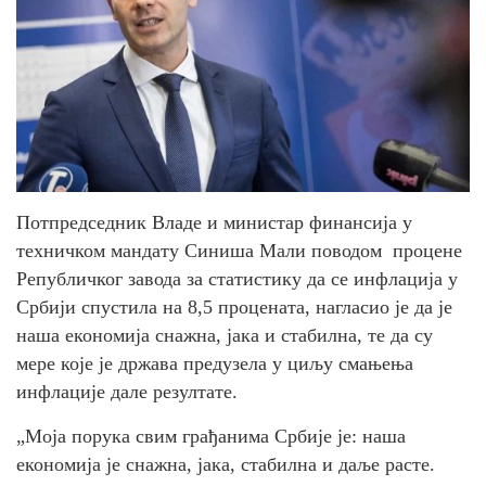
Потпредседник Владе и министар финансија у
техничком мандату Синиша Мали поводом процене
Републичког завода за статистику да се инфлација у
Србији спустила на 8,5 процената, нагласио је да је
наша економија снажна, јака и стабилна, те да су
мере које је држава предузела у циљу смањења
инфлације дале резултате.
„Моја порука свим грађанима Србије је: наша
економија је снажна, јака, стабилна и даље расте.