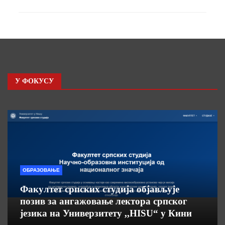
У ФОКУСУ
ОБРАЗОВАЊЕ
Факултет српских студија објављује
позив за ангажовање лектора српског
језика на Универзитету ,,HISU“ у Кини