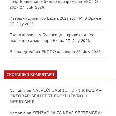
Град Врање се озбиљно припрема за ЕКСПО
2027
27. July 2026.
Извршни директор Експа 2027 гост РТВ Врање
27. July 2026.
Експо караван у Бујановцу – прилика да се
осети део атмосфере Експа
27. July 2026.
Врање домаћин ЕКСПО каравана
26. July 2026.
СКОРАШЊИ КОМЕНТАРИ
NAJVEĆI CASINO TURNIR IKADA –
Nemanja
on
OKTOBAR SPIN FEST EKSKLUZIVNO U
MERIDIANU!
SENZACIJA ZA KRAJ SEPTEMBRA:
Nemanja
on