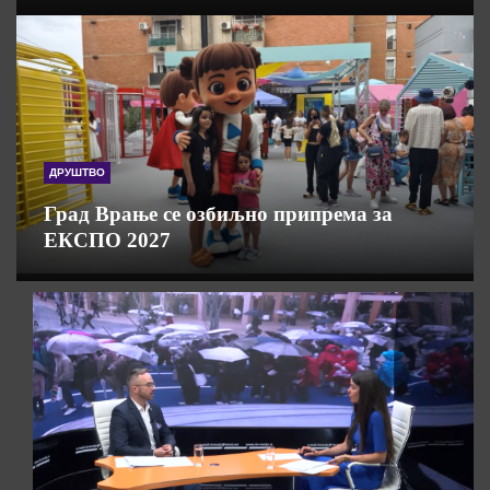
ДРУШТВО
Град Врање се озбиљно припрема за
ЕКСПО 2027