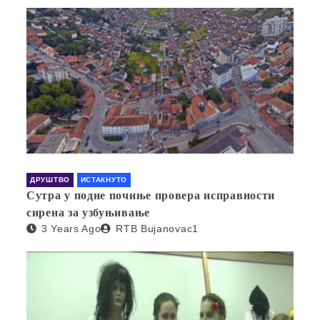
ДРУШТВО
ИСТАКНУТО
Сутра у подне почиње провера исправности
сирена за узбуњивање
3 Years Ago
RTB Bujanovac1