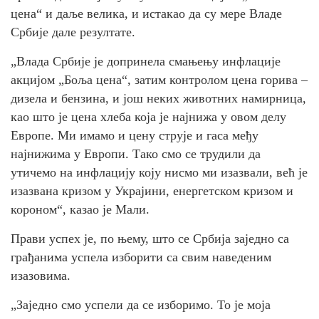
цена“ и даље велика, и истакао да су мере Владе
Србије дале резултате.
„Влада Србије је допринела смањењу инфлације
акцијом „Боља цена“, затим контролом цена горива –
дизела и бензина, и још неких животних намирница,
као што је цена хлеба која је најнижа у овом делу
Европе. Ми имамо и цену струје и гаса међу
најнижима у Европи. Тако смо се трудили да
утичемо на инфлацију коју нисмо ми изазвали, већ је
изазвана кризом у Украјини, енергетском кризом и
короном“, казао је Мали.
Прави успех је, по њему, што се Србија заједно са
грађанима успела изборити са свим наведеним
изазовима.
„Заједно смо успели да се изборимо. То је моја