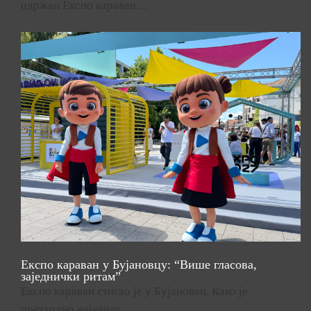
одржан Експо караван…
Експо караван у Бујановцу: “Више гласова,
заједнички ритам”
Експо караван стигао је у Бујановац. Како је
претходно најавила…