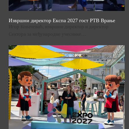
Извршни директор Експа 2027 гост РТВ Врање
Игор Ковачевић, извршни директор и директор
Сектора за међународне учеснике…