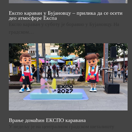
Експо караван у Бујановцу – прилика да се осети
део атмосфере Експа
Експо караван у суботу је боравио у Бујановцу. На
градском…
Врање домаћин ЕКСПО каравана
У недељу је на централном градском шеталишту