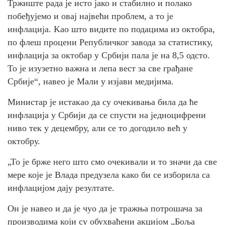
Тржиште рада је исто јако и стабилно и полако
побеђујемо и овај највећи проблем, а то је
инфлација. Kао што видите по подацима из октобра,
по флеш процени Републичког завода за статистику,
инфлација за октобар у Србији пала је на 8,5 одсто.
То је изузетно важна и лепа вест за све грађане
Србије“, навео је Мали у изјави медијима.
Министар је истакао да су очекивања била да ће
инфлација у Србији да се спусти на једноцифрени
ниво тек у децембру, али се то догодило већ у
октобру.
„То је брже него што смо очекивали и то значи да све
мере које је Влада предузела како би се изборила са
инфлацијом дају резултате.
Он је навео и да је чуо да је тражња потрошача за
производима који су обухваћени акцијом „Боља