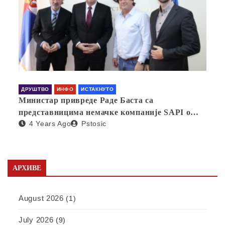
ДРУШТВО
ИНФО
ИСТАКНУТО
Министар привреде Раде Баста са
представницима немачке компаније SAPI о
4 Years Ago
Pstosic
отварању фабрике у Србији
АРХИВЕ
August 2026
(1)
July 2026
(9)