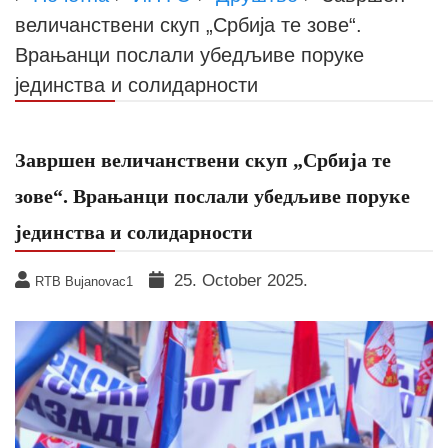
величанствени скуп „Србија те зове“.
Врањанци послали убедљиве поруке
јединства и солидарности
Завршен величанствени скуп „Србија те
зове“. Врањанци послали убедљиве поруке
јединства и солидарности
25. October 2025.
RTB Bujanovac1