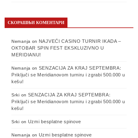
СКОРАШЊИ КОМЕНТАРИ
NAJVEĆI CASINO TURNIR IKADA –
Nemanja
on
OKTOBAR SPIN FEST EKSKLUZIVNO U
MERIDIANU!
SENZACIJA ZA KRAJ SEPTEMBRA:
Nemanja
on
Priključi se Meridianovom turniru i zgrabi 500.000 u
kešu!
SENZACIJA ZA KRAJ SEPTEMBRA:
Srki
on
Priključi se Meridianovom turniru i zgrabi 500.000 u
kešu!
Uzmi besplatne spinove
Srki
on
Uzmi besplatne spinove
Nemanja
on