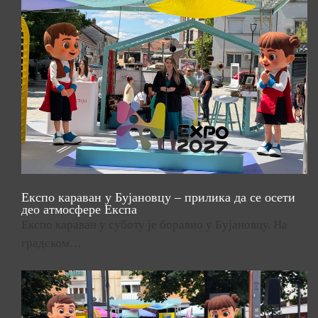
Експо караван у Бујановцу – прилика да се осети
део атмосфере Експа
Експо караван у суботу је боравио у Бујановцу. На
градском…