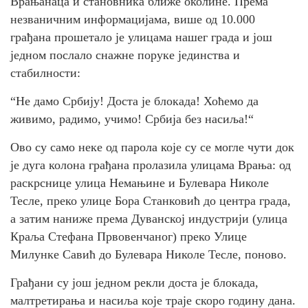
Врањанаца и становника ближе околине. Према
незваничним информацијама, више од 10.000
грађана прошетало је улицама нашег града и још
једном послало снажне поруке јединства и
стабилности:
“Не дамо Србију! Доста је блокада! Хоћемо да
живимо, радимо, учимо! Србија без насиља!“
Ово су само неке од парола које су се могле чути док
је дуга колона грађана пролазила улицама Врања: од
раскрснице улица Немањине и Булевара Николе
Тесле, преко улице Бора Станковић до центра града,
а затим наниже према Дуванској индустрији (улица
Краља Стефана Првовенчаног) преко Улице
Милунке Савић до Булевара Николе Тесле, поново.
Грађани су још једном рекли доста је блокада,
малтретирања и насиља које траје скоро годину дана.