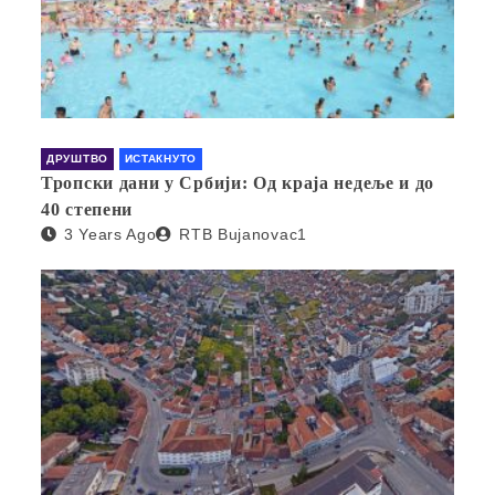
ДРУШТВО
ИСТАКНУТО
Тропски дани у Србији: Од краја недеље и до
40 степени
3 Years Ago
RTB Bujanovac1