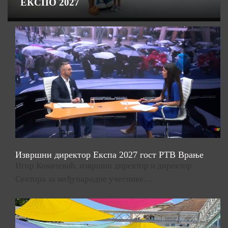
ЕКСПО 2027
Извршни директор Експа 2027 гост РТВ Врање
Игор Ковачевић, извршни директор и директор
Сектора за међународне учеснике…