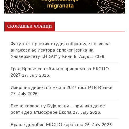
СКОРАШЊИ ЧЛАНЦИ
Факултет српских студија објављује позив за
ангажовање лектора српског језика на
Универзитету ,,HISU“ у Кини
5. August 2026.
Град Врање се озбиљно припрема за ЕКСПО
2027
27. July 2026.
Извршни директор Експа 2027 гост РТВ Врање
27. July 2026.
Експо караван у Бујановцу – прилика да се
осети део атмосфере Експа
27. July 2026.
Врање домаћин ЕКСПО каравана
26. July 2026.