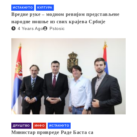
ИСТАКНУТО
КУЛТУРА
Вредне руке – модном ревијом представљене
народне ношње из свих крајева Србије
4 Years Ago
Pstosic
ДРУШТВО
ИНФО
ИСТАКНУТО
Министар привреде Раде Баста са