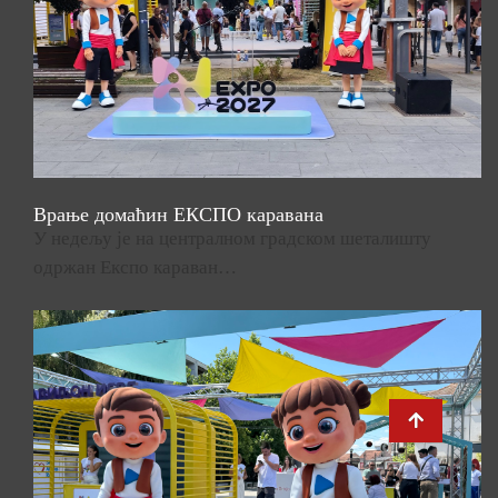
Врање домаћин ЕКСПО каравана
У недељу је на централном градском шеталишту
одржан Експо караван…