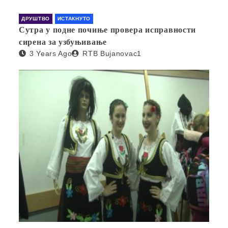
ДРУШТВО
ИСТАКНУТО
Сутра у подне почиње провера исправности
сирена за узбуњивање
3 Years Ago
RTB Bujanovac1