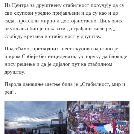
Из Центра за друштвену стабилност поручују да су
сви скупови уредно пријављени и да су као и до
сада, протекли мирно и достојанствено. Циљ ових
окупљања био је показати да грађани желе ред,
слободу кретања и стабилност у друштву.
Подсећамо, претходних шест скупова одржано је
широм Србије без инцидената, уз поруку да блокаде
нису решење и да је дијалог пут ка стабилном
друштву.
Парола данашње шетње била је „Стабилност, мир и
ред“.