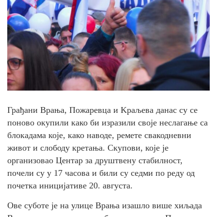
Грађани Врања, Пожаревца и Kраљева данас су се
поново окупили како би изразили своје неслагање са
блокадама које, како наводе, ремете свакодневни
живот и слободу кретања. Скупови, које је
организовао Центар за друштвену стабилност,
почели су у 17 часова и били су седми по реду од
почетка иницијативе 20. августа.
Ове суботе је на улице Врања изашло више хиљада