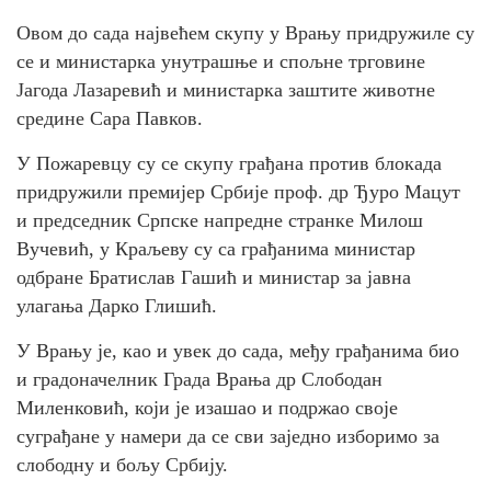
Овом до сада највећем скупу у Врању придружиле су
се и министарка унутрашње и спољне трговине
Јагода Лазаревић и министарка заштите животне
средине Сара Павков.
У Пожаревцу су се скупу грађана против блокада
придружили премијер Србије проф. др Ђуро Мацут
и председник Српске напредне странке Милош
Вучевић, у Краљеву су са грађанима министар
одбране Братислав Гашић и министар за јавна
улагања Дарко Глишић.
У Врању је, као и увек до сада, међу грађанима био
и градоначелник Града Врања др Слободан
Миленковић, који је изашао и подржао своје
суграђане у намери да се сви заједно изборимо за
слободну и бољу Србију.