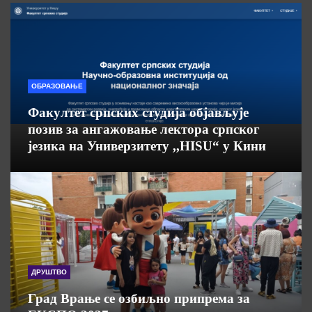
ОБРАЗОВАЊЕ
Факултет српских студија објављује
позив за ангажовање лектора српског
језика на Универзитету ,,HISU“ у Кини
ДРУШТВО
Град Врање се озбиљно припрема за