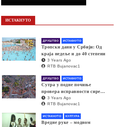
ИСТАКНУТО
ДРУШТВО
ИСТАКНУТО
Тропски дани у Србији: Од
краја недеље и до 40 степени
3 Years Ago
RTB Bujanovac1
ДРУШТВО
ИСТАКНУТО
Сутра у подне почиње
провера исправности сирена
3 Years Ago
за узбуњивање
RTB Bujanovac1
ИСТАКНУТО
КУЛТУРА
Вредне руке – модном