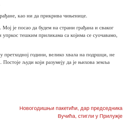
.
грађане, као ни да прикрива чињенице.
 Мој је посао да будем на страни грађана и сваког
н упркос тешким приликама са којима се суочавамо,
 у претходној години, велико хвала на подршци, не
. Постоје људи који разумеју да је њихова земља
Новогодишњи пакетићи, дар председника
Вучића, стигли у Прилужје