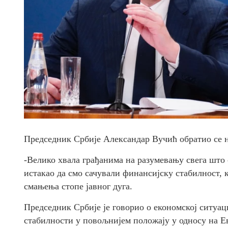
Председник Србије Александар Вучић обратио се 
-Велико хвала грађанима на разумевању свега што 
истакао да смо сачували финансијску стабилност, 
смањења стопе јавног дуга.
Председник Србије је говорио о економској ситуац
стабилности у повољнијем положају у односу на Е