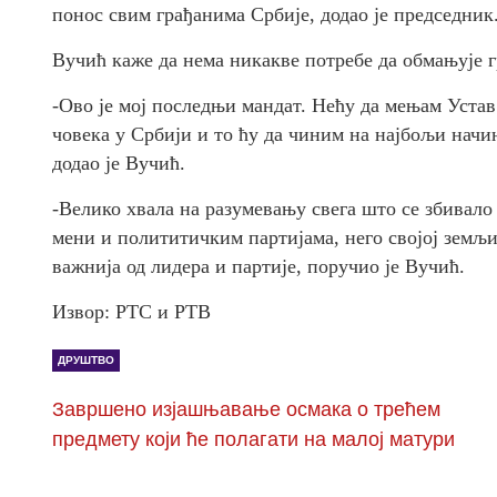
понос свим грађанима Србије, додао је председник
Вучић каже да нема никакве потребе да обмањује 
-Ово је мој последњи мандат. Нећу да мењам Устав.
човека у Србији и то ћу да чиним на најбољи начи
додао је Вучић.
-Велико хвала на разумевању свега што се збивало
мени и полититичким партијама, него својој земљи
важнија од лидера и партије, поручио је Вучић.
Извор: РТС и РТВ
ДРУШТВО
Завршено изјашњавање осмака о трећем
предмету који ће полагати на малој матури