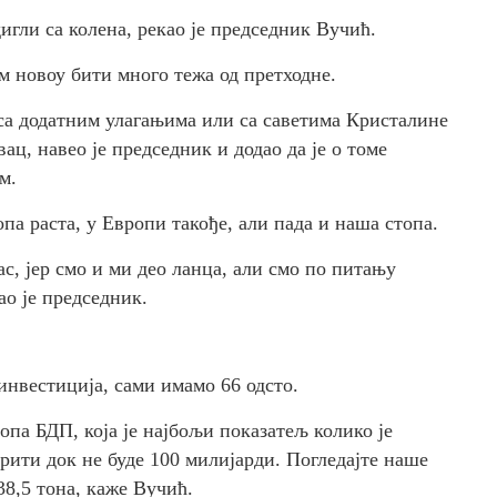
игли са колена, рекао је председник Вучић.
ом новоу бити много тежа од претходне.
 са додатним улагањима или са саветима Кристалине
ац, навео је председник и додао да је о томе
м.
па раста, у Европи такође, али пада и наша стопа.
ас, јер смо и ми део ланца, али смо по питању
ао је председник.
инвестиција, сами имамо 66 одсто.
опа БДП, која је најбољи показатељ колико је
ирити док не буде 100 милијарди. Погледајте наше
 38,5 тона, каже Вучић.