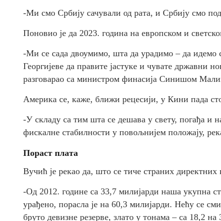
-Ми смо Србију сачували од рата, и Србију смо под
Поновио је да 2023. година на европском и светск
-Ми се сада двоумимо, шта да урадимо – да идемо
Георгијеве да правите јастуке и чувате државни нов
разговарао са министром финасија Синишом Мали
Америка се, каже, ближи рецесији, у Кини пада сто
-У складу са тим шта се дешава у свету, погађа и н
фискалне стабилности у повољнијем положају, рек
Пoраст плата
Вучић је рекао да, што се тиче страних директних 
-Од 2012. године са 33,7 милијарди наша укупна ст
урађено, порасла је на 60,3 милијарди. Нећу се см
бруто девизне резерве, злато у тонама – са 18,2 на