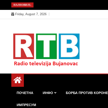
Skip
НАЈНОВИЈЕ:
to
Friday, August 7, 2026
content
Радио телевизија Бујановац
РТБ Бујановац
ПОЧЕТНА
ИНФО
БОРБА ПРОТИВ КОРОНЕ
ИМПРЕСУМ