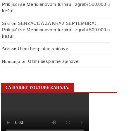
Priključi se Meridianovom turniru i zgrabi 500.000 u
kešu!
SENZACIJA ZA KRAJ SEPTEMBRA:
Srki
on
Priključi se Meridianovom turniru i zgrabi 500.000 u
kešu!
Uzmi besplatne spinove
Srki
on
Uzmi besplatne spinove
Nemanja
on
СА НАШЕГ YOUTUBE КАНАЛА: