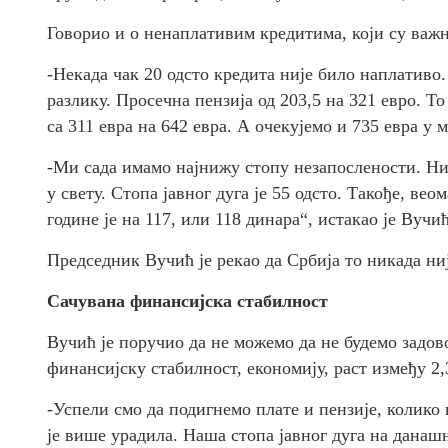
Говорио и о ненаплативим кредитима, који су важн
-Некада чак 20 одсто кредита није било наплативо. 
разлику. Просечна пензија од 203,5 на 321 евро. То
са 311 евра на 642 евра. А очекујемо и 735 евра у 
-Ми сада имамо најнижу стопу незапослености. Ник
у свету. Стопа јавног дуга је 55 одсто. Такође, веом
године је на 117, или 118 динара“, истакао је Вучић
Председник Вучић је рекао да Србија то никада ни
Сачувана финансијска стабилност
Вучић је поручио да не можемо да не будемо задов
финансијску стабилност, економију, раст између 2,3
-Успели смо да подигнемо плате и пензије, колико
је више урадила. Наша стопа јавног дуга на данашњ