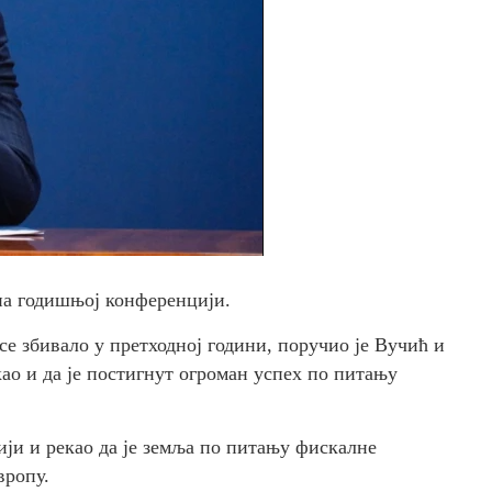
на годишњој конференцији.
се збивало у претходној години, поручио је Вучић и
као и да је постигнут огроман успех по питању
ији и рекао да је земља по питању фискалне
вропу.