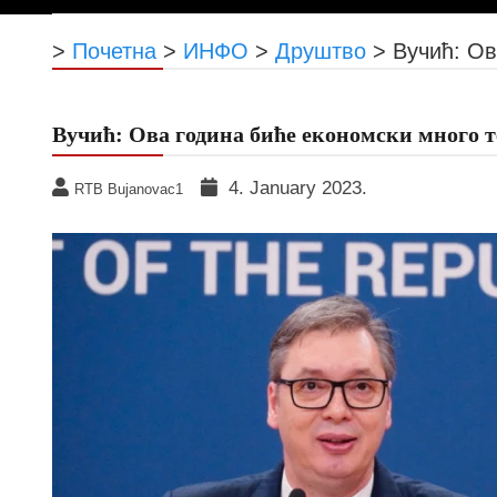
>
Почетна
>
ИНФО
>
Друштво
>
Вучић: Oв
Вучић: Oва година биће економски много 
4. January 2023.
RTB Bujanovac1