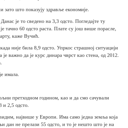
и зато што показују здравље економије.
Данас је то сведено на 3,3 одсто. Погледајте ту
 је тачно 60 одсто раста. Плате су још више порасле,
марту, каже Вучић.
ада није била 8,9 одсто. Упркос страшној ситуацији
а је важно да је курс динара чврст као стена, од 2012.
.
је имала.
ољни претходном годином, као и да смо сачували
 и 2,5 одсто.
 видим, највише у Европи. Има само једна земља која
и дан не прелази 55 одсто, и то је нешто што је на