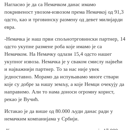
Нагласио је да са Немачком данас имамо
покривеност увозом-извозом према Немачкој од 91,3
одсто, као и трговинску размену од девет милијарди
евра.
-Немачка је наш први спољнотрговински партнер, 14
одсто укупне размене роба које имамо је са
Немачком. На Немачку одлази 15,4 одсто нашег
укупног извоза. Немачка је у сваком смислу највећи
и најважнији партнер. То за нас није увек
једноставно. Морамо да испуњавамо многе ствари
које су добре за нашу земљу, а које Немци очекују да
направимо. Али то нама доноси огромну корист,
рекао је Вучић.
Истакао је да више од 80.000 људи данас ради у
немачким компанијама у Србији.