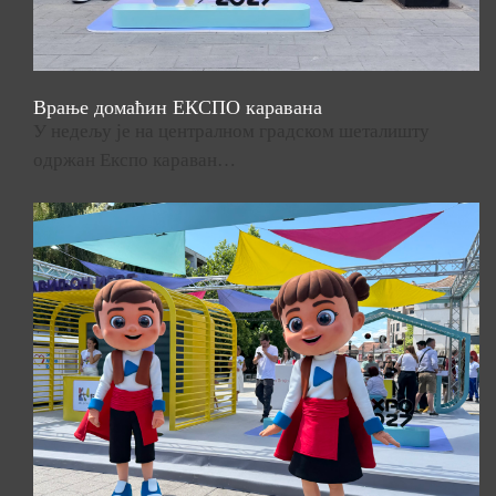
Врање домаћин ЕКСПО каравана
У недељу је на централном градском шеталишту
одржан Експо караван…