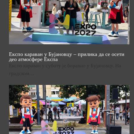
Експо караван у Бујановцу – прилика да се осети
део атмосфере Експа
Експо караван у суботу је боравио у Бујановцу. На
градском…