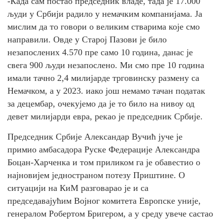
-Када сам постао председник владе, тада је 17.000
људи у Србији радило у немачким компанијама. Ја
мислим да то говори о великим стварима које смо
направили. Овде у Старој Пазови је било
незапослених 4.570 пре само 10 година, данас је
свега 900 људи незапослено. Ми смо пре 10 година
имали тачно 2,4 милијарде трговинску размену са
Немачком, а у 2023. иако још немамо тачан податак
за децембар, очекујемо да је то било на нивоу од
девет милијарди евра, рекао је председник Србије.
Председник Србије Александар Вучић јуче је
примио амбасадора Руске Федерације Александра
Боцан-Харченка и том приликом га је обавестио о
најновијем једностраном потезу Приштине. О
ситуацији на КиМ разговарао је и са
председавајућим Војног комитета Европске уније,
генералом Робертом Бригером, а у среду увече састао