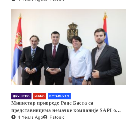
ДРУШТВО
ИНФО
ИСТАКНУТО
Министар привреде Раде Баста са
представницима немачке компаније SAPI о
4 Years Ago
Pstosic
отварању фабрике у Србији