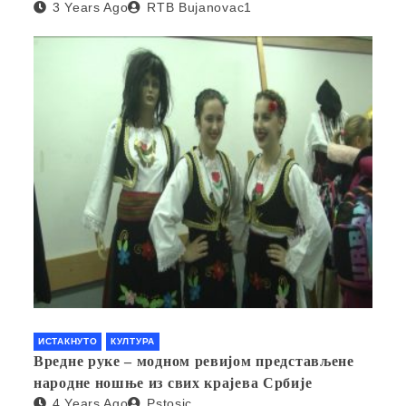
3 Years Ago
RTB Bujanovac1
ИСТАКНУТО
КУЛТУРА
Вредне руке – модном ревијом представљене
народне ношње из свих крајева Србије
4 Years Ago
Pstosic