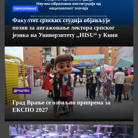
ОБРАЗОВАЊЕ
Факултет српских студија објављује
позив за ангажовање лектора српског
језика на Универзитету ,,HISU“ у Кини
ДРУШТВО
Град Врање се озбиљно припрема за
ЕКСПО 2027