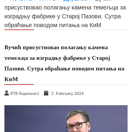
присуствовао полагању камена темељца за
изградњу фабрике у Старој Пазови. Сутра
обраћање поводом питања на КиМ
Вучић присуствовао полагању камена
темељца за изградњу фабрике у Старој
Пазови. Сутра обраћање поводом питања на
КиМ
2. February 2024.
RTB Bujanovac1