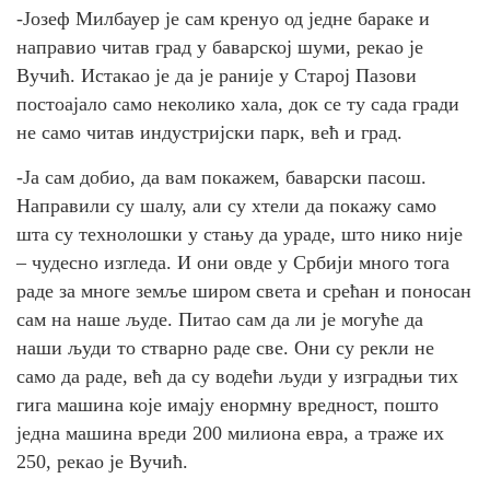
-Јозеф Милбауер је сам кренуо од једне бараке и
направио читав град у баварској шуми, рекао је
Вучић. Истакао је да је раније у Старој Пазови
постоајало само неколико хала, док се ту сада гради
не само читав индустријски парк, већ и град.
-Ја сам добио, да вам покажем, баварски пасош.
Направили су шалу, али су хтели да покажу само
шта су технолошки у стању да ураде, што нико није
– чудесно изгледа. И они овде у Србији много тога
раде за многе земље широм света и срећан и поносан
сам на наше људе. Питао сам да ли је могуће да
наши људи то стварно раде све. Они су рекли не
само да раде, већ да су водећи људи у изградњи тих
гига машина које имају енормну вредност, пошто
једна машина вреди 200 милиона евра, а траже их
250, рекао је Вучић.