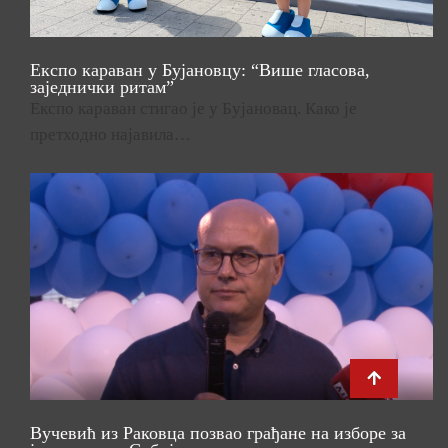
Експо караван у Бујановцу: “Више гласова,
заједнички ритам”
Експо караван стигао је у Бујановац. Како је
претходно најавила…
Вучевић из Раковца позвао грађане на изборе за