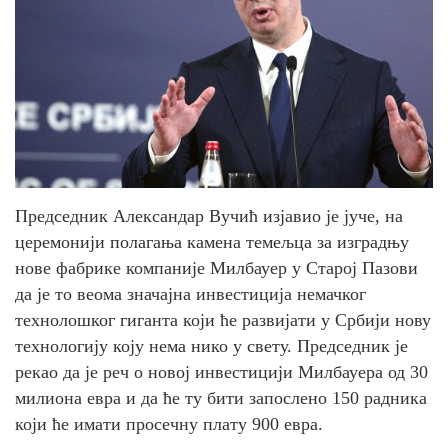
Председник Александар Вучић изјавио је јуче, на
церемонији полагања камена темељца за изградњу
нове фабрике компаније Милбауер у Старој Пазови
да је то веома значајна инвестиција немачког
технолошког гиганта који ће развијати у Србији нову
технологију коју нема нико у свету. Председник је
рекао да је реч о новој инвестицији Милбауера од 30
милиона евра и да ће ту бити запослено 150 радника
који ће имати просечну плату 900 евра.