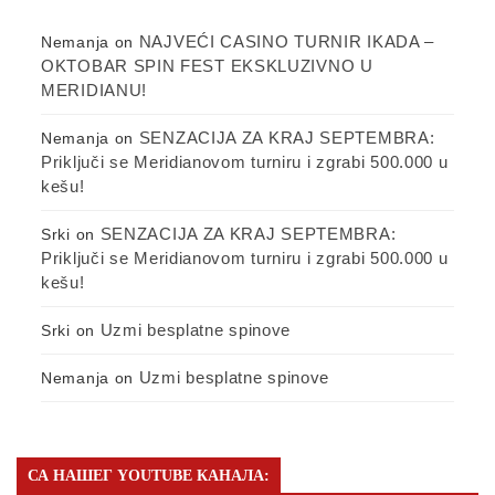
NAJVEĆI CASINO TURNIR IKADA –
Nemanja
on
OKTOBAR SPIN FEST EKSKLUZIVNO U
MERIDIANU!
SENZACIJA ZA KRAJ SEPTEMBRA:
Nemanja
on
Priključi se Meridianovom turniru i zgrabi 500.000 u
kešu!
SENZACIJA ZA KRAJ SEPTEMBRA:
Srki
on
Priključi se Meridianovom turniru i zgrabi 500.000 u
kešu!
Uzmi besplatne spinove
Srki
on
Uzmi besplatne spinove
Nemanja
on
СА НАШЕГ YOUTUBE КАНАЛА: