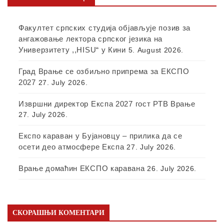
Факултет српских студија објављује позив за
ангажовање лектора српског језика на
Универзитету ,,HISU“ у Кини
5. August 2026.
Град Врање се озбиљно припрема за ЕКСПО
2027
27. July 2026.
Извршни директор Експа 2027 гост РТВ Врање
27. July 2026.
Експо караван у Бујановцу – прилика да се
осети део атмосфере Експа
27. July 2026.
Врање домаћин ЕКСПО каравана
26. July 2026.
СКОРАШЊИ КОМЕНТАРИ