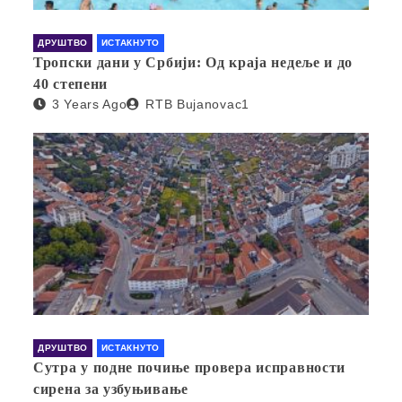
ДРУШТВО
ИСТАКНУТО
Тропски дани у Србији: Од краја недеље и до
40 степени
3 Years Ago
RTB Bujanovac1
ДРУШТВО
ИСТАКНУТО
Сутра у подне почиње провера исправности
сирена за узбуњивање