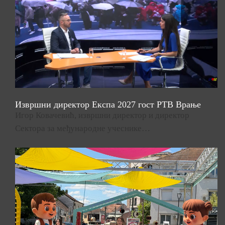
Извршни директор Експа 2027 гост РТВ Врање
Игор Ковачевић, извршни директор и директор
Сектора за међународне учеснике…