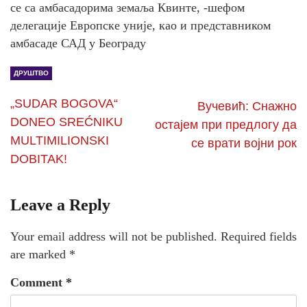
се са амбасадорима земаља Квинте, -шефом
делегације Европске уније, као и представником
амбасаде САД у Београду
ДРУШТВО
„SUDAR BOGOVA“
Вучевић: Снажно
DONEO SREĆNIKU
остајем при предлогу да
MULTIMILIONSKI
се врати војни рок
DOBITAK!
Leave a Reply
Your email address will not be published.
Required fields
are marked
*
Comment
*