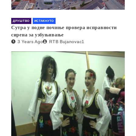
ДРУШТВО
ИСТАКНУТО
Сутра у подне почиње провера исправности
сирена за узбуњивање
3 Years Ago
RTB Bujanovac1