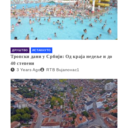
ДРУШТВО
ИСТАКНУТО
Тропски дани у Србији: Од краја недеље и до
40 степени
3 Years Ago
RTB Bujanovac1