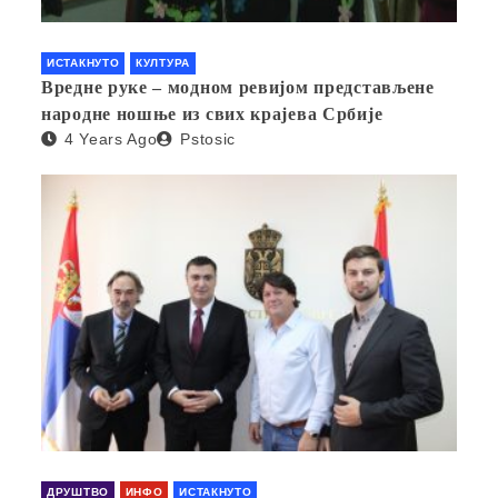
ИСТАКНУТО
КУЛТУРА
Вредне руке – модном ревијом представљене
народне ношње из свих крајева Србије
4 Years Ago
Pstosic
ДРУШТВО
ИНФО
ИСТАКНУТО