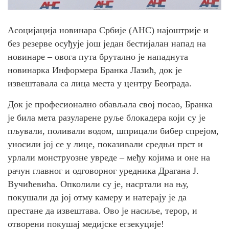
Асоцијација новинара Србије (АНС) најоштрије и
без резерве осуђује још један бестијалан напад на
новинаре – овога пута брутално је нападнута
новинарка Информера Бранка Лазић, док је
извештавала са лица места у центру Београда.
Док је професионално обављала свој посао, Бранка
је била мета разуларене руље блокадера који су је
пљували, поливали водом, шприцали бибер спрејом,
уносили јој се у лице, показивали средњи прст и
урлали монструозне увреде – међу којима и оне на
рачун главног и одговорног уредника Драгана Ј.
Вучићевића. Опколили су је, насртали на њу,
покушали да јој отму камеру и натерају је да
престане да извештава. Ово је насиље, терор, и
отворени покушај медијске егзекуције!