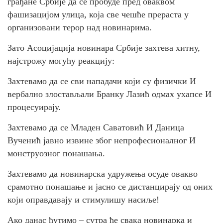
грађане Србије да се пробуде пред оваквом
фашизацијом улица, која све чешће прераста у
организовани терор над новинарима.
Зато Асоцијација новинара Србије захтева хитну,
најстрожу могућу реакцију:
Захтевамо да се сви нападачи који су физички И
вербално злостављали Бранку Лазић одмах ухапсе И
процесуирају.
Захтевамо да се Младен Саватовић И Даница
Вученић јавно извине због непрофесионалног И
монструозног понашања.
Захтевамо да новинарска удружења осуде овакво
срамотно понашање и јасно се дистанцирају од оних
који оправдавају и стимулишу насиље!
Ако данас ћутимо – сутра ће свака новинарка и