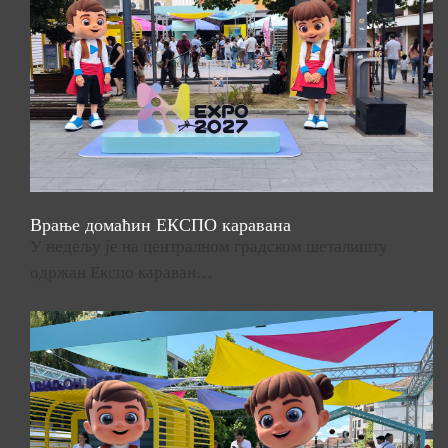
Врање домаћин ЕКСПО каравана
У недељу је на централном градском шеталишту
одржан Експо караван…