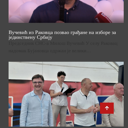
Вучевић из Раковца позвао грађане на изборе за
јединствену Србију
Председник СНС-а Милош Вучевић У селу Раковац
надомак Бујановца одржан је велики…