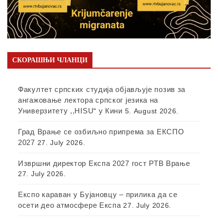
СКОРАШЊИ ЧЛАНЦИ
Факултет српских студија објављује позив за
ангажовање лектора српског језика на
Универзитету ,,HISU“ у Кини
5. August 2026.
Град Врање се озбиљно припрема за ЕКСПО
2027
27. July 2026.
Извршни директор Експа 2027 гост РТВ Врање
27. July 2026.
Експо караван у Бујановцу – прилика да се
осети део атмосфере Експа
27. July 2026.