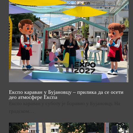
Експо караван у Бујановцу – прилика да се осети
део атмосфере Експа
Експо караван у суботу је боравио у Бујановцу. На
градском…