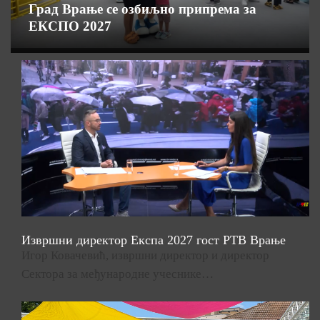
Град Врање се озбиљно припрема за
ЕКСПО 2027
Извршни директор Експа 2027 гост РТВ Врање
Игор Ковачевић, извршни директор и директор
Сектора за међународне учеснике…