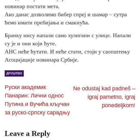
новинар постати мета.
Ако данас дозволимо бибер спреј и шамар – сутра
ћемо имати пребијања и смакнућа.
Бранку нису напали само хулигани с улице. Напали
су је и они који ћуте.
АНС неће ћутати. И неће стати, стоји у саопштењу
Асоцијације новинара Србије.
ДРУШТВО
Руски академик
Ne odustaj kad padneš –
Панарин: Лични однос
igraj pametno, igraj
Путина и Вучића кључан
ponedeljkom!
за руско-српску сарадњу
Leave a Reply