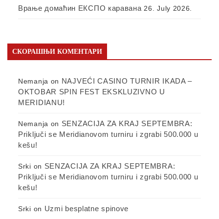
Врање домаћин ЕКСПО каравана
26. July 2026.
СКОРАШЊИ КОМЕНТАРИ
NAJVEĆI CASINO TURNIR IKADA –
Nemanja
on
OKTOBAR SPIN FEST EKSKLUZIVNO U
MERIDIANU!
SENZACIJA ZA KRAJ SEPTEMBRA:
Nemanja
on
Priključi se Meridianovom turniru i zgrabi 500.000 u
kešu!
SENZACIJA ZA KRAJ SEPTEMBRA:
Srki
on
Priključi se Meridianovom turniru i zgrabi 500.000 u
kešu!
Uzmi besplatne spinove
Srki
on