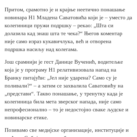
Притом, срамотно је и крајње неетично понашање
новинара Н1 Младена Саватовића који је – уместо да
колегиници пружи подршку – рекао: „Шта си
долазила кад знаш шта те чека?“ Његов коментар
није само израз кукавичлука, већ и отворена
подршка насиљу над колегама.
Још срамнији је гест Данице Вученић, водитељке
која је у програму Н1 релативизовала напад на
Бранку питајући: „Јел није ударена? Само су је
поливали?“ – а затим се захвалила Саватовићу на
„представи“. Такво понашање, у тренутку када је
колегиница била мета зверског напада, није само
непрофесионално – то је недостојно сваке људске и
новинарске етике.
Позивамо све медијске организације, институције и