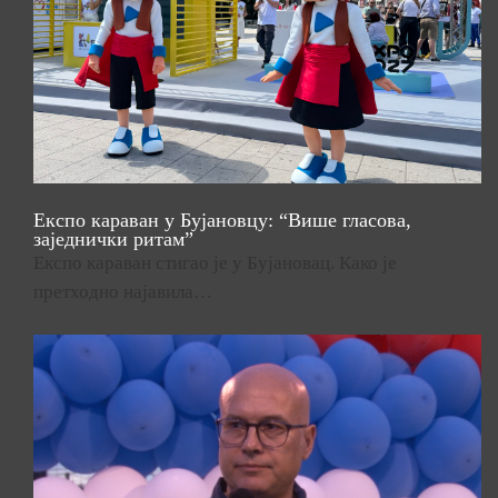
Експо караван у Бујановцу: “Више гласова,
заједнички ритам”
Експо караван стигао је у Бујановац. Како је
претходно најавила…