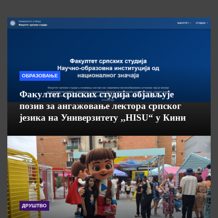
ОБРАЗОВАЊЕ
Факултет српских студија објављује
позив за ангажовање лектора српског
језика на Универзитету ,,HISU“ у Кини
ДРУШТВО