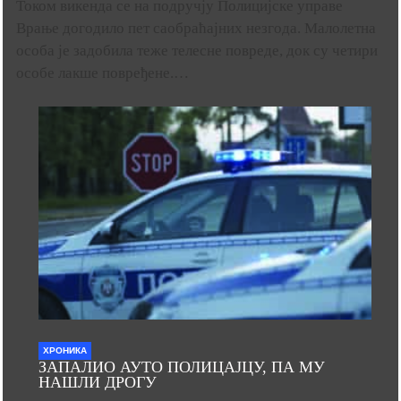
Током викенда се на подручју Полицијске управе
Врање догодило пет саобраћајних незгода. Малолетна
особа је задобила теже телесне повреде, док су четири
особе лакше повређене.…
ХРОНИКА
ЗАПАЛИО АУТО ПОЛИЦАЈЦУ, ПА МУ
НАШЛИ ДРОГУ