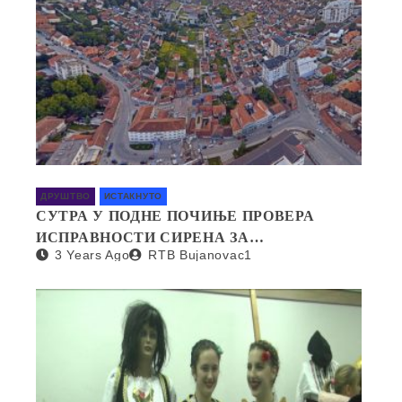
ДРУШТВО
ИСТАКНУТО
СУТРА У ПОДНЕ ПОЧИЊЕ ПРОВЕРА
ИСПРАВНОСТИ СИРЕНА ЗА
3 Years Ago
RTB Bujanovac1
УЗБУЊИВАЊЕ