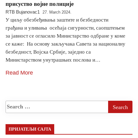
присуство војне полиције
RTB Bujanovac1
27. March 2024.
У циљу обезбеђивања заштите и безбедности
грађана и уливања осећаја сигурности, саопштењем
за јавност се огласило Министарство одбране у коме
се каже: На основу закључака Савета за националну
безбедност, Војска Србије, заједно са
Министарством унутрашњих послова и…
Read More
ПРИЈАТЕЉИ САЈТА