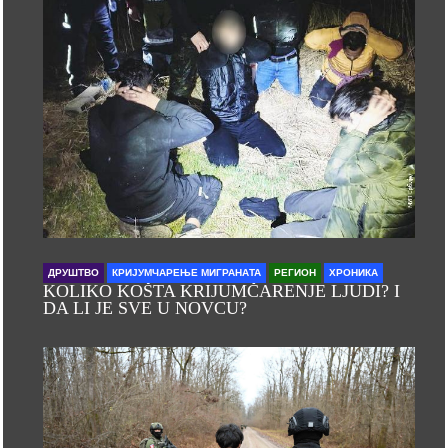
ДРУШТВО
КРИЈУМЧАРЕЊЕ МИГРАНАТА
РЕГИОН
ХРОНИКА
KOLIKO KOŠTA KRIJUMČARENJE LJUDI? I
DA LI JE SVE U NOVCU?