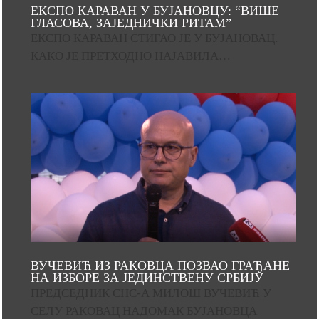
ЕКСПО КАРАВАН У БУЈАНОВЦУ: “ВИШЕ
ГЛАСОВА, ЗАЈЕДНИЧКИ РИТАМ”
ЕКСПО КАРАВАН СТИГАО ЈЕ У БУЈАНОВАЦ.
КАКО ЈЕ ПРЕТХОДНО НАЈАВИЛА…
ВУЧЕВИЋ ИЗ РАКОВЦА ПОЗВАО ГРАЂАНЕ
НА ИЗБОРЕ ЗА ЈЕДИНСТВЕНУ СРБИЈУ
ПРЕДСЕДНИК СНС-А МИЛОШ ВУЧЕВИЋ У
СЕЛУ РАКОВАЦ НАДОМАК БУЈАНОВЦА