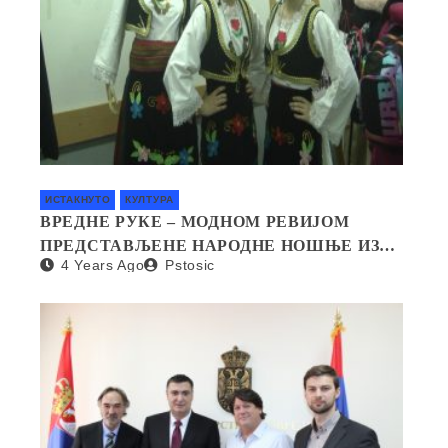
ИСТАКНУТО
КУЛТУРА
ВРЕДНЕ РУКЕ – МОДНОМ РЕВИЈОМ
ПРЕДСТАВЉЕНЕ НАРОДНЕ НОШЊЕ ИЗ
4 Years Ago
Pstosic
СВИХ КРАЈЕВА СРБИЈЕ