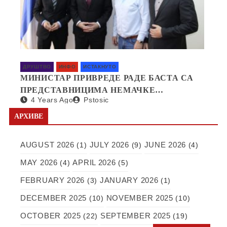
ДРУШТВО
ИНФО
ИСТАКНУТО
МИНИСТАР ПРИВРЕДЕ РАДЕ БАСТА СА
ПРЕДСТАВНИЦИМА НЕМАЧКЕ
4 Years Ago
Pstosic
КОМПАНИЈЕ SAPI О ОТВАРАЊУ
ФАБРИКЕ У СРБИЈИ
АРХИВЕ
AUGUST 2026
JULY 2026
JUNE 2026
(1)
(9)
(4)
MAY 2026
APRIL 2026
(4)
(5)
FEBRUARY 2026
JANUARY 2026
(3)
(1)
DECEMBER 2025
NOVEMBER 2025
(10)
(10)
OCTOBER 2025
SEPTEMBER 2025
(22)
(19)