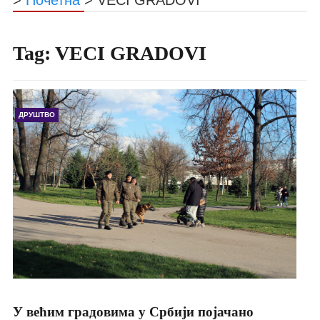
Tag:
VECI GRADOVI
ДРУШТВО
У већим градовима у Србији појачано