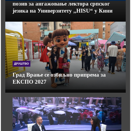
позив за ангажовање лектора српског
језика на Универзитету ,,HISU“ у Кини
ДРУШТВО
Град Врање се озбиљно припрема за
ЕКСПО 2027