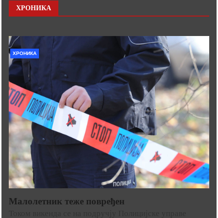
ХРОНИКА
ХРОНИКА
Малолетник теже повређен
Током викенда се на подручју Полицијске управе