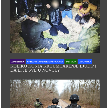
ДРУШТВО
КРИЈУМЧАРЕЊЕ МИГРАНАТА
РЕГИОН
ХРОНИКА
KOLIKO KOŠTA KRIJUMČARENJE LJUDI? I
DA LI JE SVE U NOVCU?