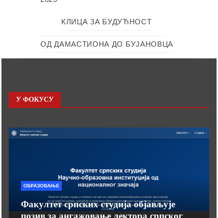
КЛИЦА ЗА БУДУЋНОСТ
ОД ДАМАСТИОНА ДО БУЈАНОВЦА
У ФОКУСУ
ОБРАЗОВАЊЕ
Факултет српских студија објављује
позив за ангажовање лектора српског