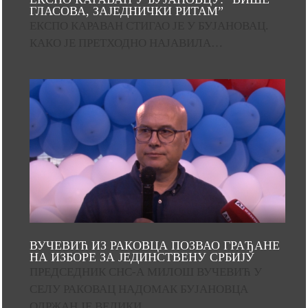
ГЛАСОВА, ЗАЈЕДНИЧКИ РИТАМ”
ЕКСПО КАРАВАН СТИГАО ЈЕ У БУЈАНОВАЦ.
КАКО ЈЕ ПРЕТХОДНО НАЈАВИЛА…
ВУЧЕВИЋ ИЗ РАКОВЦА ПОЗВАО ГРАЂАНЕ
НА ИЗБОРЕ ЗА ЈЕДИНСТВЕНУ СРБИЈУ
ПРЕДСЕДНИК СНС-А МИЛОШ ВУЧЕВИЋ У
СЕЛУ РАКОВАЦ НАДОМАК БУЈАНОВЦА
ОДРЖАН ЈЕ ВЕЛИКИ…