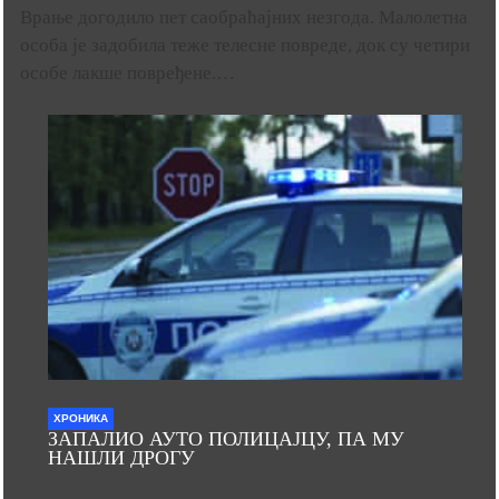
Врање догодило пет саобраћајних незгода. Малолетна
особа је задобила теже телесне повреде, док су четири
особе лакше повређене.…
ХРОНИКА
ЗАПАЛИО АУТО ПОЛИЦАЈЦУ, ПА МУ
НАШЛИ ДРОГУ