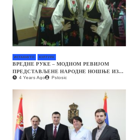
ИСТАКНУТО
КУЛТУРА
ВРЕДНЕ РУКЕ – МОДНОМ РЕВИЈОМ
ПРЕДСТАВЉЕНЕ НАРОДНЕ НОШЊЕ ИЗ
4 Years Ago
Pstosic
СВИХ КРАЈЕВА СРБИЈЕ