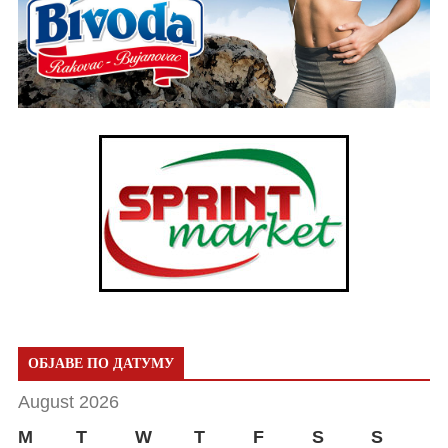
ОБЈАВЕ ПО ДАТУМУ
August 2026
M
T
W
T
F
S
S