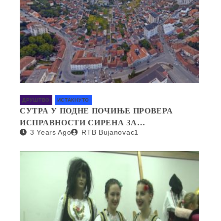
ДРУШТВО
ИСТАКНУТО
СУТРА У ПОДНЕ ПОЧИЊЕ ПРОВЕРА
ИСПРАВНОСТИ СИРЕНА ЗА
3 Years Ago
RTB Bujanovac1
УЗБУЊИВАЊЕ