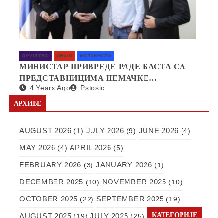
ДРУШТВО
ИНФО
ИСТАКНУТО
МИНИСТАР ПРИВРЕДЕ РАДЕ БАСТА СА
ПРЕДСТАВНИЦИМА НЕМАЧКЕ
4 Years Ago
Pstosic
КОМПАНИЈЕ SAPI О ОТВАРАЊУ
ФАБРИКЕ У СРБИЈИ
АРХИВЕ
AUGUST 2026
JULY 2026
JUNE 2026
(1)
(9)
(4)
MAY 2026
APRIL 2026
(4)
(5)
FEBRUARY 2026
JANUARY 2026
(3)
(1)
DECEMBER 2025
NOVEMBER 2025
(10)
(10)
OCTOBER 2025
SEPTEMBER 2025
(22)
(19)
КАТЕГОРИЈЕ
AUGUST 2025
JULY 2025
(19)
(25)