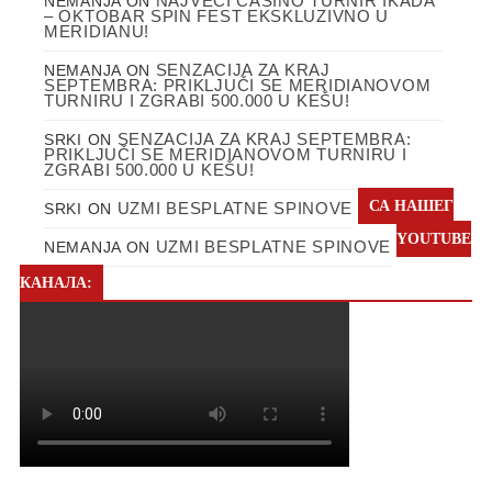
NAJVEĆI CASINO TURNIR IKADA
NEMANJA
ON
– OKTOBAR SPIN FEST EKSKLUZIVNO U
MERIDIANU!
SENZACIJA ZA KRAJ
NEMANJA
ON
SEPTEMBRA: PRIKLJUČI SE MERIDIANOVOM
TURNIRU I ZGRABI 500.000 U KEŠU!
SENZACIJA ZA KRAJ SEPTEMBRA:
SRKI
ON
PRIKLJUČI SE MERIDIANOVOM TURNIRU I
ZGRABI 500.000 U KEŠU!
СА НАШЕГ
UZMI BESPLATNE SPINOVE
SRKI
ON
YOUTUBE
UZMI BESPLATNE SPINOVE
NEMANJA
ON
КАНАЛА: