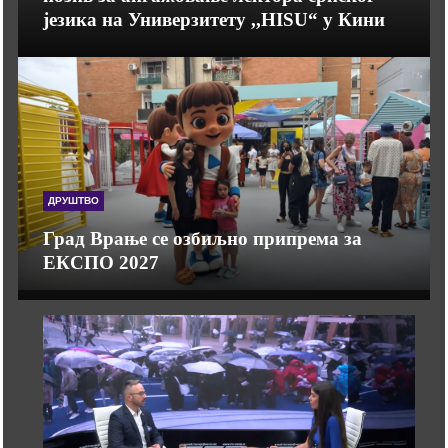
језика на Универзитету ,,HISU“ у Кини
ДРУШТВО
Град Врање се озбиљно припрема за
ЕКСПО 2027