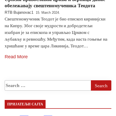
обележавају свештеномученика Теодота
RTB Bujanovac1
15. March 2024.
Свештеномученик Теодот је био епископ киринијски
на Кипру. Због своје мудрости и добродетељи
изабран је за епископа и управљао Црквом с
љубављу и ревношћу. Међутим, када наста гоњење на
хришћане у време цара Ликинија, Теодот…
Read More
ПРИЈАТЕЉИ САЈТА