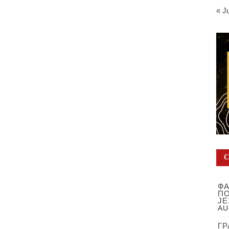
« J
ФА
ПО
ЈЕ
AU
ГР