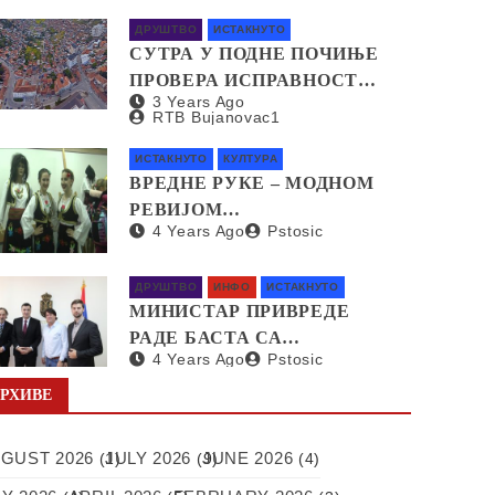
СТЕПЕНИ
ДРУШТВО
ИСТАКНУТО
СУТРА У ПОДНЕ ПОЧИЊЕ
ПРОВЕРА ИСПРАВНОСТИ
3 Years Ago
СИРЕНА ЗА
RTB Bujanovac1
УЗБУЊИВАЊЕ
ИСТАКНУТО
КУЛТУРА
ВРЕДНЕ РУКЕ – МОДНОМ
РЕВИЈОМ
4 Years Ago
Pstosic
ПРЕДСТАВЉЕНЕ
НАРОДНЕ НОШЊЕ ИЗ
СВИХ КРАЈЕВА СРБИЈЕ
ДРУШТВО
ИНФО
ИСТАКНУТО
МИНИСТАР ПРИВРЕДЕ
РАДЕ БАСТА СА
4 Years Ago
Pstosic
ПРЕДСТАВНИЦИМА
НЕМАЧКЕ КОМПАНИЈЕ
РХИВЕ
SAPI О ОТВАРАЊУ
ФАБРИКЕ У СРБИЈИ
GUST 2026
JULY 2026
JUNE 2026
(1)
(9)
(4)