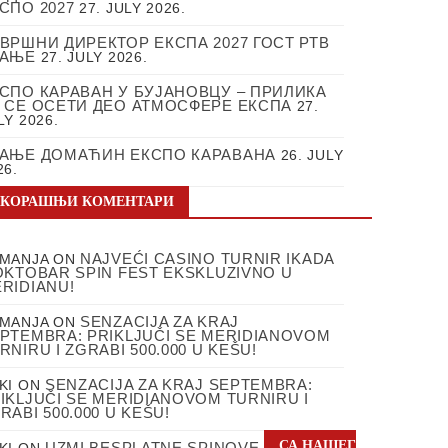
СПО 2027
27. JULY 2026.
ВРШНИ ДИРЕКТОР ЕКСПА 2027 ГОСТ РТВ
РАЊЕ
27. JULY 2026.
СПО КАРАВАН У БУЈАНОВЦУ – ПРИЛИКА
 СЕ ОСЕТИ ДЕО АТМОСФЕРЕ ЕКСПА
27.
LY 2026.
АЊЕ ДОМАЋИН ЕКСПО КАРАВАНА
26. JULY
26.
СКОРАШЊИ КОМЕНТАРИ
NAJVEĆI CASINO TURNIR IKADA
MANJA
ON
OKTOBAR SPIN FEST EKSKLUZIVNO U
RIDIANU!
SENZACIJA ZA KRAJ
MANJA
ON
PTEMBRA: PRIKLJUČI SE MERIDIANOVOM
RNIRU I ZGRABI 500.000 U KEŠU!
SENZACIJA ZA KRAJ SEPTEMBRA:
KI
ON
IKLJUČI SE MERIDIANOVOM TURNIRU I
RABI 500.000 U KEŠU!
СА НАШЕГ
UZMI BESPLATNE SPINOVE
KI
ON