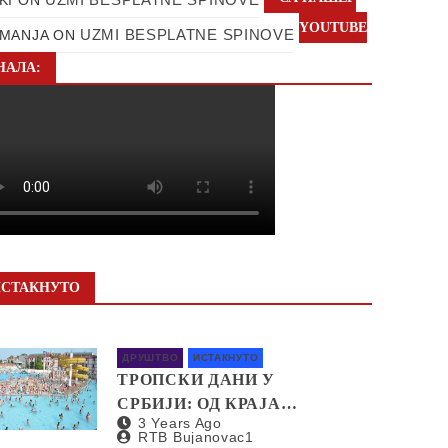
YOUTUBE
UZMI BESPLATNE SPINOVE
MANJA
ON
НАЛА:
ИСТАКНУТО
ДРУШТВО
ИСТАКНУТО
ТРОПСКИ ДАНИ У
СРБИЈИ: ОД КРАЈА
3 Years Ago
НЕДЕЉЕ И ДО 40
RTB Bujanovac1