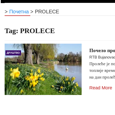
>
Почетна
>
PROLECE
Tag:
PROLECE
Почело про
ДРУШТВО
RTB Bujanova
Пролеће је по
топлије време
на дан проле
Read More