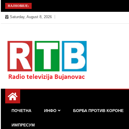
Skip
НАЈНОВИЈЕ:
to
Saturday, August 8, 2026
content
Радио телевизија Бујановац
РТБ Бујановац
ПОЧЕТНА
ИНФО
БОРБА ПРОТИВ КОРОНЕ
ИМПРЕСУМ