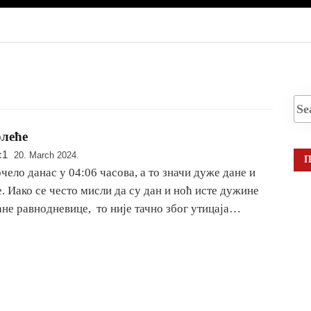
леће
c1
20. March 2024.
П
чело данас у 04:06 часова, а то значи дуже дане и
. Иако се често мисли да су дан и ноћ исте дужине
ћне равнодневице, то није тачно због утицаја…