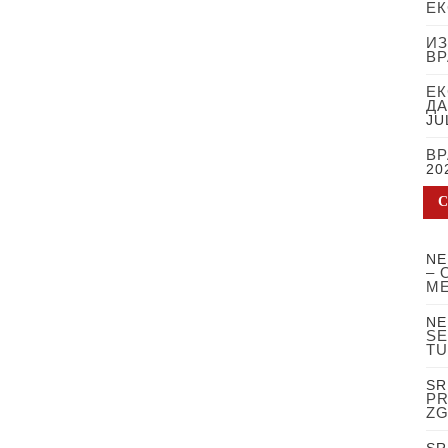
ЕК
ИЗ
В
ЕК
ДА
JU
ВР
20
NE
– 
ME
NE
SE
TU
SR
PR
ZG
SR