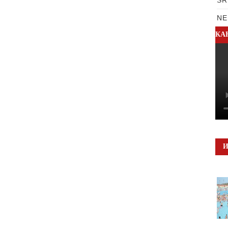
NE
КА