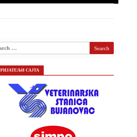
РИЈАТЕЉИ САЈТА