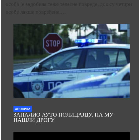
особа је задобила теже телесне повреде, док су четири
особе лакше повређене.…
ХРОНИКА
ЗАПАЛИО АУТО ПОЛИЦАЈЦУ, ПА МУ
НАШЛИ ДРОГУ