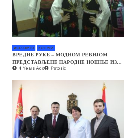
ИСТАКНУТО
КУЛТУРА
ВРЕДНЕ РУКЕ – МОДНОМ РЕВИЈОМ
ПРЕДСТАВЉЕНЕ НАРОДНЕ НОШЊЕ ИЗ
4 Years Ago
Pstosic
СВИХ КРАЈЕВА СРБИЈЕ