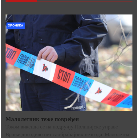
ХРОНИКА
Малолетник теже повређен
Током викенда се на подручју Полицијске управе
Врање догодило пет саобраћајних незгода. Малолетна