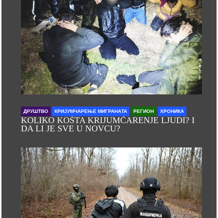
ДРУШТВО
КРИЈУМЧАРЕЊЕ МИГРАНАТА
РЕГИОН
ХРОНИКА
KOLIKO KOŠTA KRIJUMČARENJE LJUDI? I
DA LI JE SVE U NOVCU?