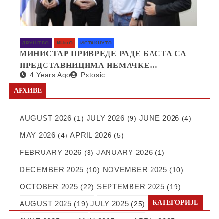
ДРУШТВО
ИНФО
ИСТАКНУТО
МИНИСТАР ПРИВРЕДЕ РАДЕ БАСТА СА
ПРЕДСТАВНИЦИМА НЕМАЧКЕ
4 Years Ago
Pstosic
КОМПАНИЈЕ SAPI О ОТВАРАЊУ
ФАБРИКЕ У СРБИЈИ
АРХИВЕ
AUGUST 2026
JULY 2026
JUNE 2026
(1)
(9)
(4)
MAY 2026
APRIL 2026
(4)
(5)
FEBRUARY 2026
JANUARY 2026
(3)
(1)
DECEMBER 2025
NOVEMBER 2025
(10)
(10)
OCTOBER 2025
SEPTEMBER 2025
(22)
(19)
КАТЕГОРИЈЕ
AUGUST 2025
JULY 2025
(19)
(25)