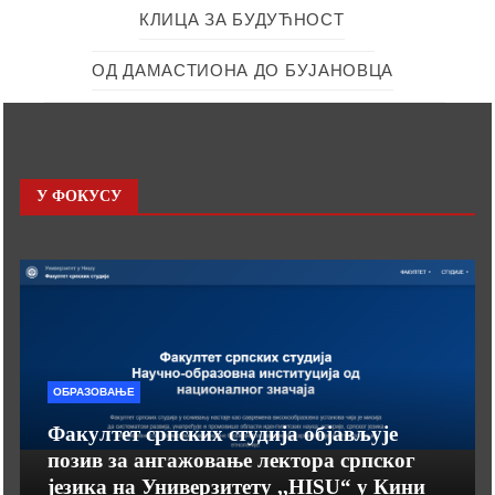
КЛИЦА ЗА БУДУЋНОСТ
ОД ДАМАСТИОНА ДО БУЈАНОВЦА
У ФОКУСУ
ОБРАЗОВАЊЕ
Факултет српских студија објављује
позив за ангажовање лектора српског
језика на Универзитету ,,HISU“ у Кини