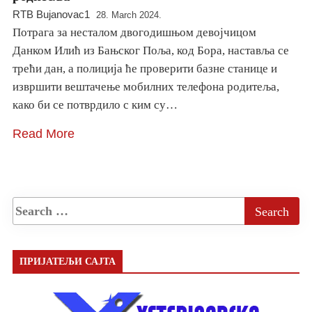
RTB Bujanovac1
28. March 2024.
Потрага за несталом двогодишњом девојчицом
Данком Илић из Бањског Поља, код Бора, наставља се
трећи дан, а полиција ће проверити базне станице и
извршити вештачење мобилних телефона родитеља,
како би се потврдило с ким су…
Read More
ПРИЈАТЕЉИ САЈТА