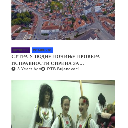
ДРУШТВО
ИСТАКНУТО
СУТРА У ПОДНЕ ПОЧИЊЕ ПРОВЕРА
ИСПРАВНОСТИ СИРЕНА ЗА
3 Years Ago
RTB Bujanovac1
УЗБУЊИВАЊЕ