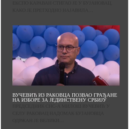
ЕКСПО КАРАВАН СТИГАО ЈЕ У БУЈАНОВАЦ.
КАКО ЈЕ ПРЕТХОДНО НАЈАВИЛА…
ВУЧЕВИЋ ИЗ РАКОВЦА ПОЗВАО ГРАЂАНЕ
НА ИЗБОРЕ ЗА ЈЕДИНСТВЕНУ СРБИЈУ
ПРЕДСЕДНИК СНС-А МИЛОШ ВУЧЕВИЋ У
СЕЛУ РАКОВАЦ НАДОМАК БУЈАНОВЦА
ОДРЖАН ЈЕ ВЕЛИКИ…