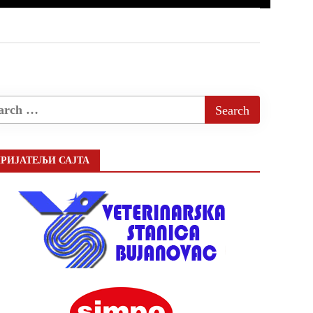
РИЈАТЕЉИ САЈТА