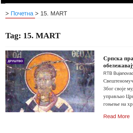
>
Почетна
>
15. MART
Tag:
15. MART
Српска пра
ДРУШТВО
обележавај
RTB Bujanova
Свештеномуче
Због своје м
управљао Црк
гоњење на хр
Read More