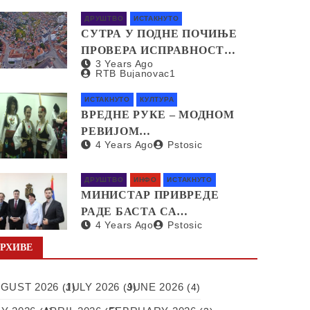
СТЕПЕНИ
ДРУШТВО
ИСТАКНУТО
СУТРА У ПОДНЕ ПОЧИЊЕ
ПРОВЕРА ИСПРАВНОСТИ
3 Years Ago
СИРЕНА ЗА
RTB Bujanovac1
УЗБУЊИВАЊЕ
ИСТАКНУТО
КУЛТУРА
ВРЕДНЕ РУКЕ – МОДНОМ
РЕВИЈОМ
4 Years Ago
Pstosic
ПРЕДСТАВЉЕНЕ
НАРОДНЕ НОШЊЕ ИЗ
СВИХ КРАЈЕВА СРБИЈЕ
ДРУШТВО
ИНФО
ИСТАКНУТО
МИНИСТАР ПРИВРЕДЕ
РАДЕ БАСТА СА
4 Years Ago
Pstosic
ПРЕДСТАВНИЦИМА
НЕМАЧКЕ КОМПАНИЈЕ
РХИВЕ
SAPI О ОТВАРАЊУ
ФАБРИКЕ У СРБИЈИ
GUST 2026
JULY 2026
JUNE 2026
(1)
(9)
(4)