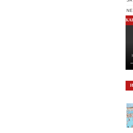
NE
КА