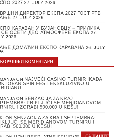
СПО 2027
27. JULY 2026.
ВРШНИ ДИРЕКТОР ЕКСПА 2027 ГОСТ РТВ
РАЊЕ
27. JULY 2026.
СПО КАРАВАН У БУЈАНОВЦУ – ПРИЛИКА
 СЕ ОСЕТИ ДЕО АТМОСФЕРЕ ЕКСПА
27.
LY 2026.
АЊЕ ДОМАЋИН ЕКСПО КАРАВАНА
26. JULY
26.
СКОРАШЊИ КОМЕНТАРИ
NAJVEĆI CASINO TURNIR IKADA
MANJA
ON
OKTOBAR SPIN FEST EKSKLUZIVNO U
RIDIANU!
SENZACIJA ZA KRAJ
MANJA
ON
PTEMBRA: PRIKLJUČI SE MERIDIANOVOM
RNIRU I ZGRABI 500.000 U KEŠU!
SENZACIJA ZA KRAJ SEPTEMBRA:
KI
ON
IKLJUČI SE MERIDIANOVOM TURNIRU I
RABI 500.000 U KEŠU!
СА НАШЕГ
UZMI BESPLATNE SPINOVE
KI
ON