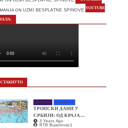
YOUTUBE
UZMI BESPLATNE SPINOVE
MANJA
ON
НАЛА:
ИСТАКНУТО
ДРУШТВО
ИСТАКНУТО
ТРОПСКИ ДАНИ У
СРБИЈИ: ОД КРАЈА
3 Years Ago
НЕДЕЉЕ И ДО 40
RTB Bujanovac1