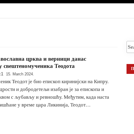
вославна црква и верници данас
у свештеномученика Теодота
П
c1
15. March 2024.
ник Теодот је био епископ киринијски на Кипру.
удрости и добродетељи изабран је за епископа и
вом с љубављу и ревношћу. Међутим, када наста
ишћане у време цара Ликинија, Теодот…