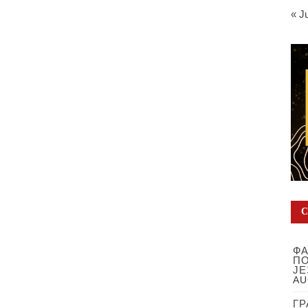
« J
ФА
ПО
ЈЕ
AU
ГР