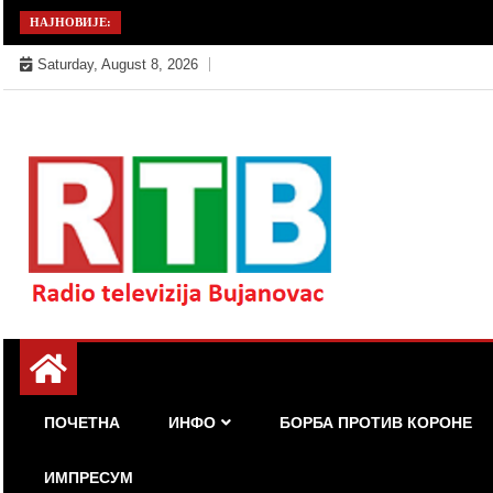
Skip
НАЈНОВИЈЕ:
to
Saturday, August 8, 2026
content
Радио телевизија Бујановац
РТБ Бујановац
ПОЧЕТНА
ИНФО
БОРБА ПРОТИВ КОРОНЕ
ИМПРЕСУМ