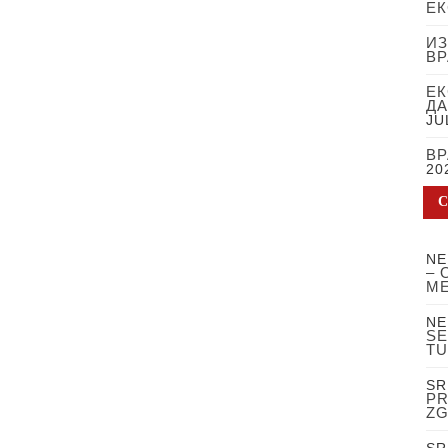
ЕК
ИЗ
В
ЕК
ДА
JU
ВР
20
NE
– 
ME
NE
SE
TU
SR
PR
ZG
SR