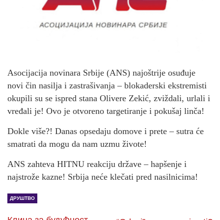
Asocijacija novinara Srbije (ANS) najoštrije osuđuje
novi čin nasilja i zastrašivanja – blokaderski ekstremisti
okupili su se ispred stana Olivere Zekić, zviždali, urlali i
vređali je! Ovo je otvoreno targetiranje i pokušaj linča!
Dokle više?! Danas opsedaju domove i prete – sutra će
smatrati da mogu da nam uzmu živote!
ANS zahteva HITNU reakciju države – hapšenje i
najstrože kazne! Srbija neće klečati pred nasilnicima!
ДРУШТВО
Клица за будућност –