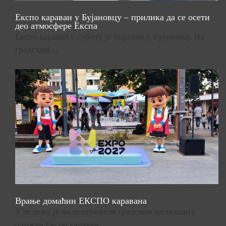
Експо караван у Бујановцу – прилика да се осети
део атмосфере Експа
Експо караван у суботу је боравио у Бујановцу. На
градском…
Врање домаћин ЕКСПО каравана
У недељу је на централном градском шеталишту
одржан Експо караван…