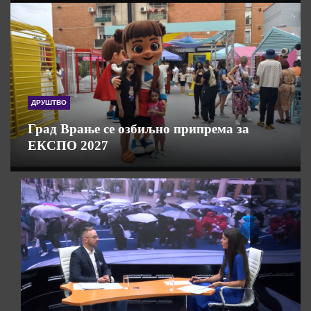
ДРУШТВО
Град Врање се озбиљно припрема за
ЕКСПО 2027