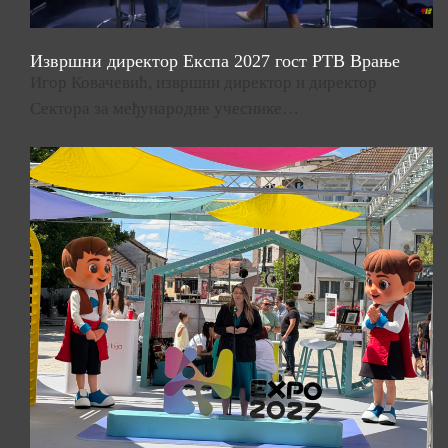
Извршни директор Експа 2027 гост РТВ Врање
Игор Ковачевић, извршни директор и директор
Сектора за међународне учеснике…