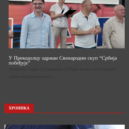
У Прекодолцу одржан Свенародни скуп “Србија
побеђује”
Јованов: Само уједињена Србија може да оговори
свим искушењима и…
ХРОНИКА