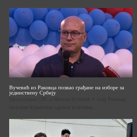
Вучевић из Раковца позвао грађане на изборе за
јединствену Србију
Председник СНС-а Милош Вучевић У селу Раковац
надомак Бујановца одржан је велики…