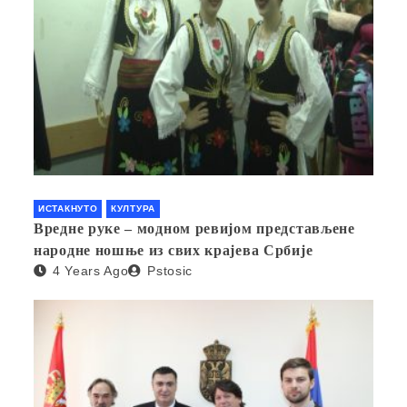
ИСТАКНУТО
КУЛТУРА
Вредне руке – модном ревијом представљене
народне ношње из свих крајева Србије
4 Years Ago
Pstosic