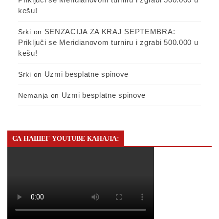
kešu!
SENZACIJA ZA KRAJ SEPTEMBRA:
Srki
on
Priključi se Meridianovom turniru i zgrabi 500.000 u
kešu!
Uzmi besplatne spinove
Srki
on
Uzmi besplatne spinove
Nemanja
on
СА НАШЕГ YOUTUBE КАНАЛА: