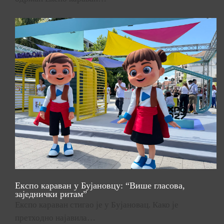
Експо караван у Бујановцу: “Више гласова,
заједнички ритам”
Експо караван стигао је у Бујановац. Како је
претходно најавила…