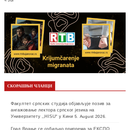
СКОРАШЊИ ЧЛАНЦИ
Факултет српских студија објављује позив за
ангажовање лектора српског језика на
Универзитету ,,HISU“ у Кини
5. August 2026.
Град Врање се озбиљно припрема за ЕКСПО