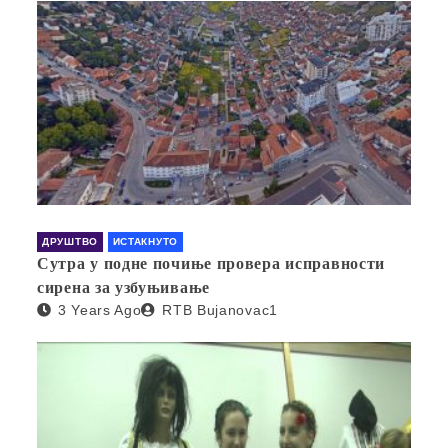
ДРУШТВО
ИСТАКНУТО
Сутра у подне почиње провера исправности
сирена за узбуњивање
3 Years Ago
RTB Bujanovac1