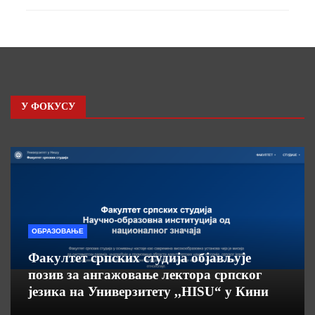
У ФОКУСУ
ОБРАЗОВАЊЕ
Факултет српских студија објављује
позив за ангажовање лектора српског
језика на Универзитету ,,HISU“ у Кини