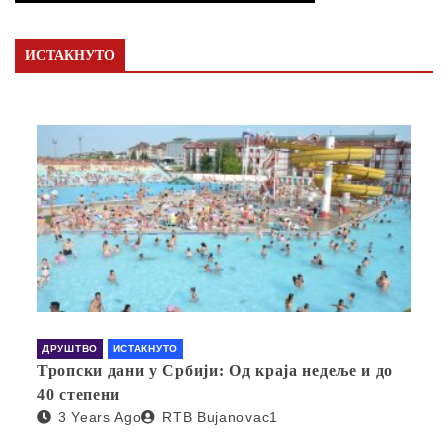
ИСТАКНУТО
ДРУШТВО
ИСТАКНУТО
Тропски дани у Србији: Од краја недеље и до
40 степени
3 Years Ago
RTB Bujanovac1