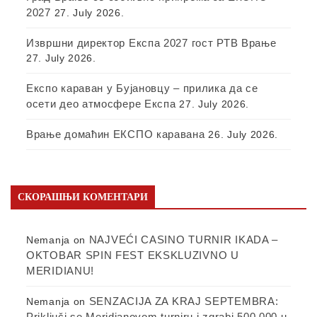
2027
27. July 2026.
Извршни директор Експа 2027 гост РТВ Врање
27. July 2026.
Експо караван у Бујановцу – прилика да се
осети део атмосфере Експа
27. July 2026.
Врање домаћин ЕКСПО каравана
26. July 2026.
СКОРАШЊИ КОМЕНТАРИ
NAJVEĆI CASINO TURNIR IKADA –
Nemanja
on
OKTOBAR SPIN FEST EKSKLUZIVNO U
MERIDIANU!
SENZACIJA ZA KRAJ SEPTEMBRA:
Nemanja
on
Priključi se Meridianovom turniru i zgrabi 500.000 u