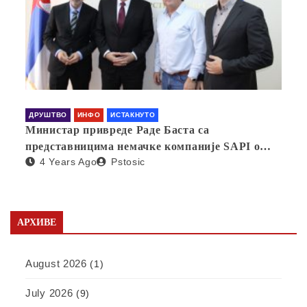
ДРУШТВО
ИНФО
ИСТАКНУТО
Министар привреде Раде Баста са
представницима немачке компаније SAPI о
4 Years Ago
Pstosic
отварању фабрике у Србији
АРХИВЕ
August 2026
(1)
July 2026
(9)