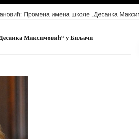
јановић: Промена имена школе „Десанка Макси
„Десанка Максимовић“ у Биљачи