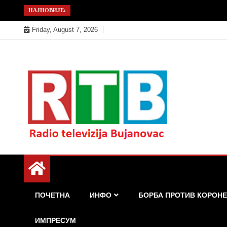
Skip
НАЈНОВИЈЕ:
to
Friday, August 7, 2026
content
Радио телевизија Бујановац
РТБ Бујановац
ПОЧЕТНА
ИНФО
БОРБА ПРОТИВ КОРОНЕ
ИМПРЕСУМ