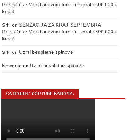
Priključi se Meridianovom turniru i zgrabi 500.000 u
kešu!
SENZACIJA ZA KRAJ SEPTEMBRA:
Srki
on
Priključi se Meridianovom turniru i zgrabi 500.000 u
kešu!
Uzmi besplatne spinove
Srki
on
Uzmi besplatne spinove
Nemanja
on
СА НАШЕГ YOUTUBE КАНАЛА: