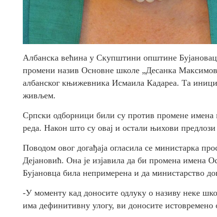
Албанска већина у Скупштини општине Бујановац г
промени назив Основне школе „Десанка Максимовић
албанског књижевника Исмаила Кадареа. Та инициј
живљем.
Српски одборници били су против промене имена ш
реда. Након што су овај и остали њихови предлози
Поводом овог догађаја огласила се министарка пр
Дејановић. Она је изјавила да би промена имена 
Бујановца била непримерена и да министарство до
-У моменту кад доносите одлуку о називу неке шко
има дефинитивну улогу, ви доносите истовремено 