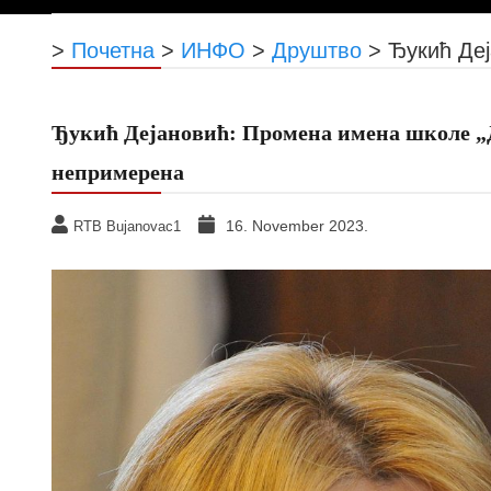
>
Почетна
>
ИНФО
>
Друштво
>
Ђукић Де
Ђукић Дејановић: Промена имена школе 
непримерена
16. November 2023.
RTB Bujanovac1