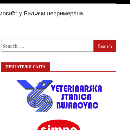
мовић“ у Биљачи непримерена
ПРИЈАТЕЉИ САЈТА