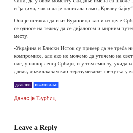
чини, да у овом моменту скидање имена са школе 
и ђацима, чак и да је написала само „Крваву бајку
Она је истакла да и из Бујановца као и из целе Срб
се односе на тежњу да се дијалогом и мирним путе
месту.
-Украјина и Блиски Исток су пример да не треба н
компромисе, али ако не можемо да утичемо на све
нас, у нашој лепој Србији, и у том смислу, укида
данас, доживљавам као неразумевање тренутка у ко
ДРУШТВО
ОБРАЗОВАЊЕ
Данас је Ђурђиц
Leave a Reply