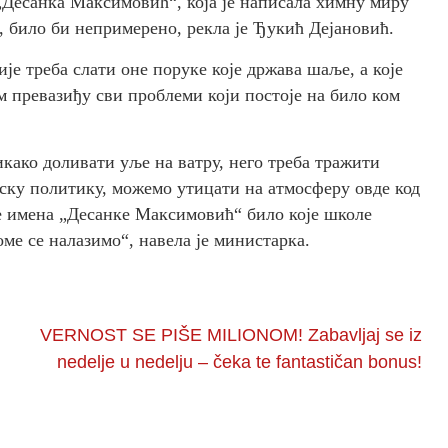
„Десанка Максимовић“, која је написала химну миру
“, било би непримерено, рекла је Ђукић Дејановић.
ије треба слати оне поруке које држава шаље, а које
м превазиђу сви проблеми који постоје на било ком
икако доливати уље на ватру, него треба тражити
тску политику, можемо утицати на атмосферу овде код
ње имена „Десанке Максимовић“ било које школе
ме се налазимо“, навела је министарка.
VERNOST SE PIŠE MILIONOM! Zabavljaj se iz
nedelje u nedelju – čeka te fantastičan bonus!