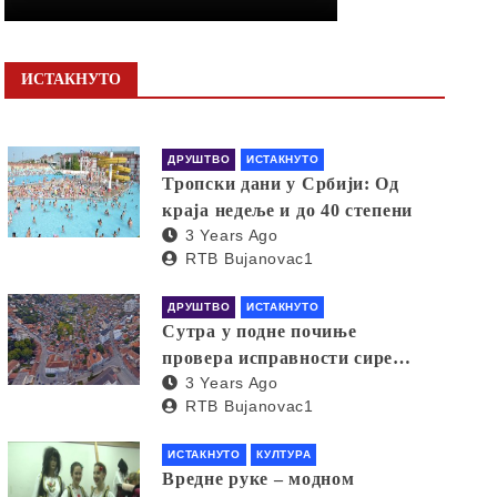
ИСТАКНУТО
ДРУШТВО
ИСТАКНУТО
Тропски дани у Србији: Од
краја недеље и до 40 степени
3 Years Ago
RTB Bujanovac1
ДРУШТВО
ИСТАКНУТО
Сутра у подне почиње
провера исправности сирена
3 Years Ago
за узбуњивање
RTB Bujanovac1
ИСТАКНУТО
КУЛТУРА
Вредне руке – модном