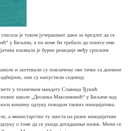
ласала је током јучерашњег дана за предлог да се
“ у Биљачи, а по коме би требало да понесе име
атива изазвала је бурне реакције међу српским
коле и захтевали су повлачење ове тачке са дневног
 одбијени, они су напустили седницу.
освете у техничком мандату Славица Ђукић
Основне школе „Десанка Максимовић“ у Биљачи код
носи коначну одлуку поводом таквих иницијатива.
ле, а министарство ту заиста на разне иницијативе
одлуку о томе да се укида дотадашњи назив. Мени се