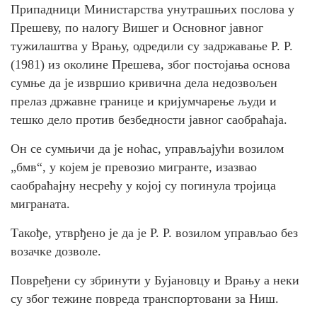
Припадници Министарства унутрашњих послова у
Прешеву, по налогу Вишег и Основног јавног
тужилаштва у Врању, одредили су задржавање Р. Р.
(1981) из околине Прешева, због постојања основа
сумње да је извршио кривична дела недозвољен
прелаз државне границе и кријумчарење људи и
тешко дело против безбедности јавног саобраћаја.
Он се сумњичи да је ноћас, управљајући возилом
„бмв“, у којем је превозио мигранте, изазвао
саобраћајну несрећу у којој су погинула тројица
миграната.
Такође, утврђено је да је Р. Р. возилом управљао без
возачке дозволе.
Повређени су збринути у Бујановцу и Врању а неки
су због тежине повреда транспортовани за Ниш.