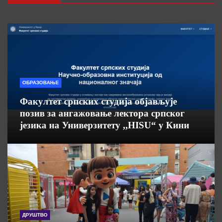
ОБРАЗОВАЊЕ
Факултет српских студија објављује
позив за ангажовање лектора српског
језика на Универзитету ,,HISU“ у Кини
ДРУШТВО