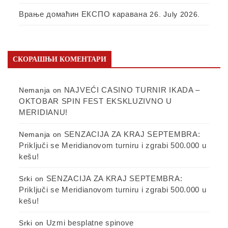
Врање домаћин ЕКСПО каравана
26. July 2026.
СКОРАШЊИ КОМЕНТАРИ
NAJVEĆI CASINO TURNIR IKADA –
Nemanja
on
OKTOBAR SPIN FEST EKSKLUZIVNO U
MERIDIANU!
SENZACIJA ZA KRAJ SEPTEMBRA:
Nemanja
on
Priključi se Meridianovom turniru i zgrabi 500.000 u
kešu!
SENZACIJA ZA KRAJ SEPTEMBRA:
Srki
on
Priključi se Meridianovom turniru i zgrabi 500.000 u
kešu!
Uzmi besplatne spinove
Srki
on