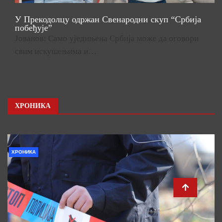
У Прекодолцу одржан Свенародни скуп “Србија
побеђује”
Јованов: Само уједињена Србија може да оговори
свим искушењима и…
ХРОНИКА
ХРОНИКА