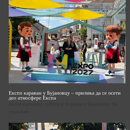
Експо караван у Бујановцу – прилика да се осети
део атмосфере Експа
Експо караван у суботу је боравио у Бујановцу. На
градском…