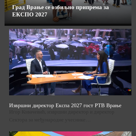
Град Врање се озбиљно припрема за
ЕКСПО 2027
Извршни директор Експа 2027 гост РТВ Врање
Игор Ковачевић, извршни директор и директор
Сектора за међународне учеснике…