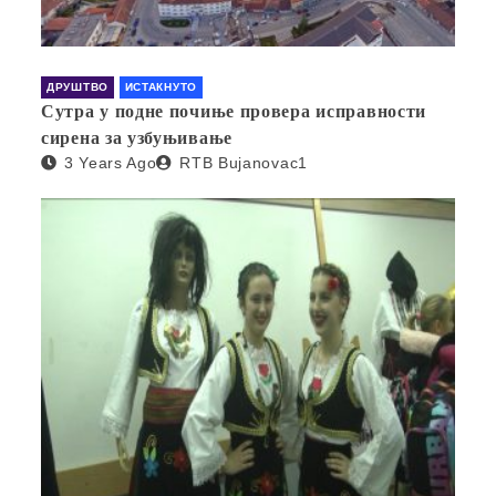
ДРУШТВО
ИСТАКНУТО
Сутра у подне почиње провера исправности
сирена за узбуњивање
3 Years Ago
RTB Bujanovac1