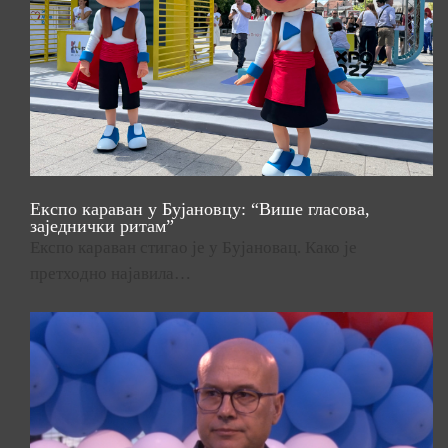
Експо караван у Бујановцу: “Више гласова,
заједнички ритам”
Експо караван стигао је у Бујановац. Како је
претходно најавила…