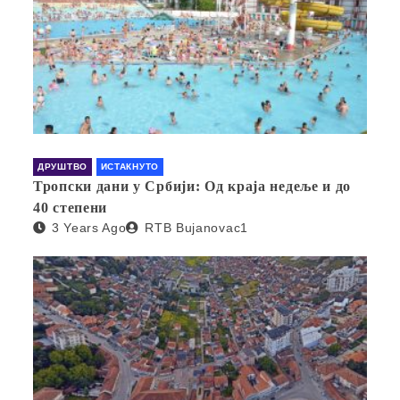
ДРУШТВО
ИСТАКНУТО
Тропски дани у Србији: Од краја недеље и до
40 степени
3 Years Ago
RTB Bujanovac1