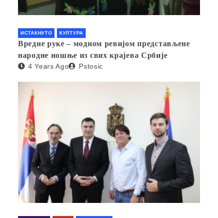
ИСТАКНУТО
КУЛТУРА
Вредне руке – модном ревијом представљене
народне ношње из свих крајева Србије
4 Years Ago
Pstosic