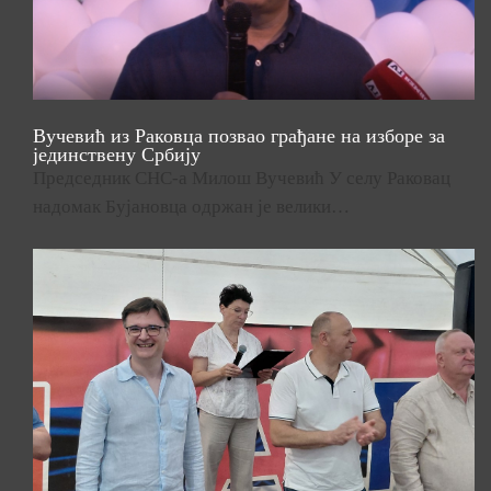
Вучевић из Раковца позвао грађане на изборе за
јединствену Србију
Председник СНС-а Милош Вучевић У селу Раковац
надомак Бујановца одржан је велики…