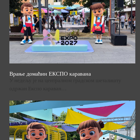
Врање домаћин ЕКСПО каравана
У недељу је на централном градском шеталишту
одржан Експо караван…