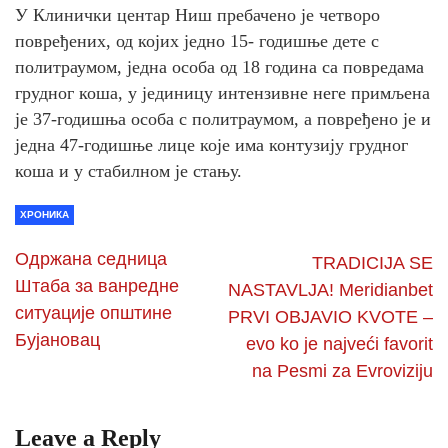
У Клинички центар Ниш пребачено је четворо
повређених, од којих једно 15- годишње дете с
политраумом, једна особа од 18 година са повредама
грудног коша, у јединицу интензивне неге примљена
је 37-годишња особа с политраумом, а повређено је и
једна 47-годишње лице које има контузију грудног
коша и у стабилном је стању.
ХРОНИКА
Одржана седница
TRADICIJA SE
Штаба за ванредне
NASTAVLJA! Meridianbet
ситуације општине
PRVI OBJAVIO KVOTE –
Бујановац
evo ko je najveći favorit
na Pesmi za Evroviziju
Leave a Reply