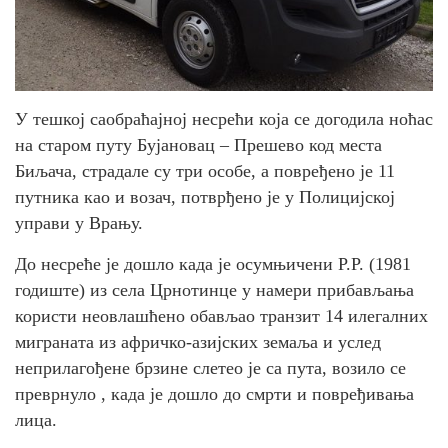
У тешкој саобраћајној несрећи која се догодила ноћас
на старом путу Бујановац – Прешево код места
Биљача, страдале су три особе, а повређено је 11
путника као и возач, потврђено је у Полицијској
управи у Врању.
До несреће је дошло када је осумњичени Р.Р. (1981
годиште) из села Црнотинце у намери прибављања
користи неовлашћено обављао транзит 14 илегалних
миграната из афричко-азијских земаља и услед
неприлагођене брзине слетео је са пута, возило се
преврнуло , када је дошло до смрти и повређивања
лица.