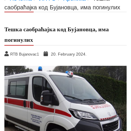
саобраћајка код Бујановца, има погинулих
Тешка саобраћајка код Бујановца, има
погинулих
20. February 2024.
RTB Bujanovac1