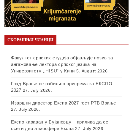
СКОРАШЊИ ЧЛАНЦИ
Факултет српских студија објављује позив за
ангажовање лектора српског језика на
Универзитету ,,HISU“ у Кини
5. August 2026.
Град Врање се озбиљно припрема за ЕКСПО
2027
27. July 2026.
Извршни директор Експа 2027 гост РТВ Врање
27. July 2026.
Експо караван у Бујановцу – прилика да се
осети део атмосфере Експа
27. July 2026.