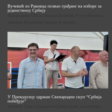
Вучевић из Раковца позвао грађане на изборе за
јединствену Србију
Председник СНС-а Милош Вучевић У селу Раковац
надомак Бујановца одржан је велики…
У Прекодолцу одржан Свенародни скуп “Србија
побеђује”
Јованов: Само уједињена Србија може да оговори