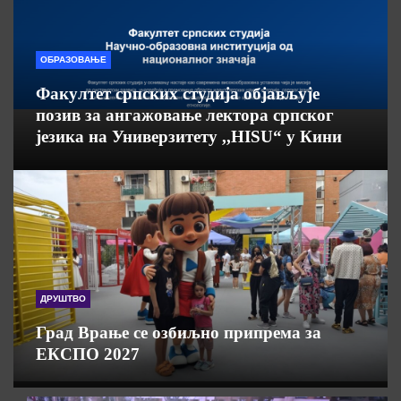
ОБРАЗОВАЊЕ
Факултет српских студија објављује
позив за ангажовање лектора српског
језика на Универзитету ,,HISU“ у Кини
ДРУШТВО
Град Врање се озбиљно припрема за
ЕКСПО 2027