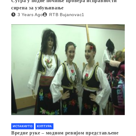
Сутра у подне почиње провера исправности
сирена за узбуњивање
3 Years Ago
RTB Bujanovac1
ИСТАКНУТО
КУЛТУРА
Вредне руке – модном ревијом представљене