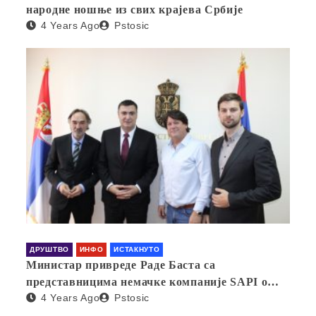
народне ношње из свих крајева Србије
4 Years Ago
Pstosic
ДРУШТВО
ИНФО
ИСТАКНУТО
Министар привреде Раде Баста са
представницима немачке компаније SAPI о
4 Years Ago
Pstosic
отварању фабрике у Србији