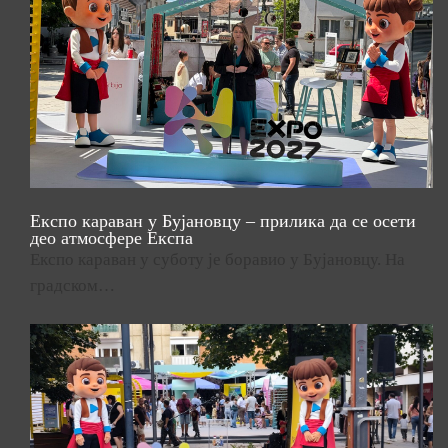
Експо караван у Бујановцу – прилика да се осети
део атмосфере Експа
Експо караван у суботу је боравио у Бујановцу. На
градском…