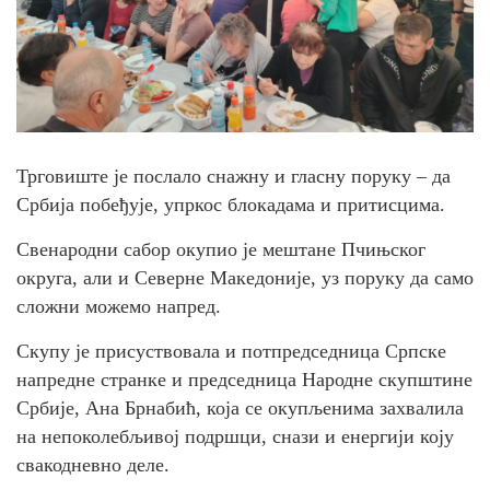
Трговиште је послало снажну и гласну поруку – да
Србија побеђује, упркос блокадама и притисцима.
Свенародни сабор окупио је мештане Пчињског
округа, али и Северне Македоније, уз поруку да само
сложни можемо напред.
Скупу је присуствовала и потпредседница Српске
напредне странке и председницa Народне скупштине
Србије, Анa Брнабић, која се окупљенима захвалила
на непоколебљивој подршци, снази и енергији коју
свакодневно деле.