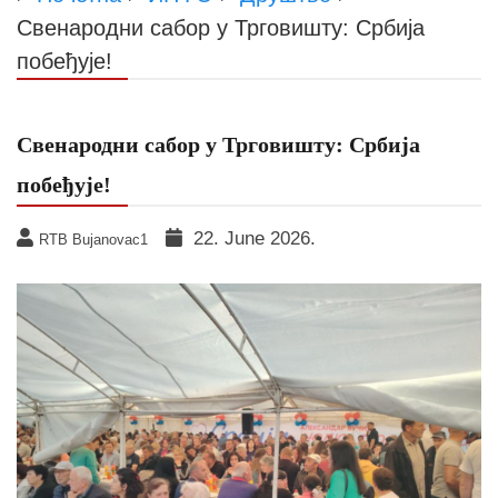
Свенародни сабор у Трговишту: Србија
побеђује!
Свенародни сабор у Трговишту: Србија
побеђује!
22. June 2026.
RTB Bujanovac1