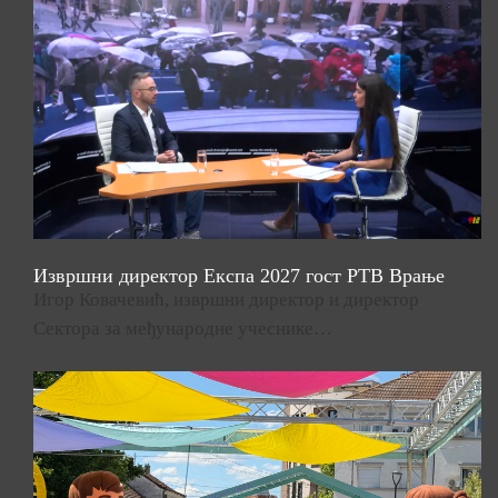
Извршни директор Експа 2027 гост РТВ Врање
Игор Ковачевић, извршни директор и директор
Сектора за међународне учеснике…