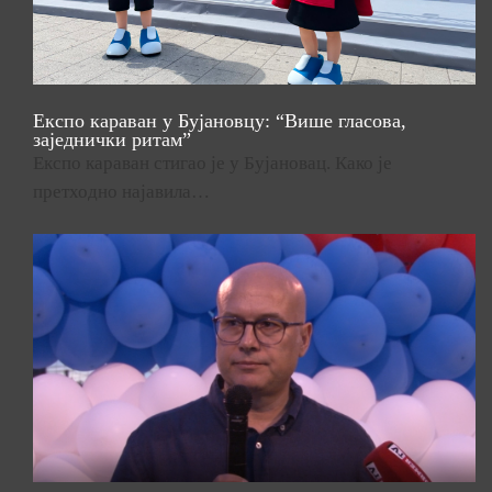
Експо караван у Бујановцу: “Више гласова,
заједнички ритам”
Експо караван стигао је у Бујановац. Како је
претходно најавила…