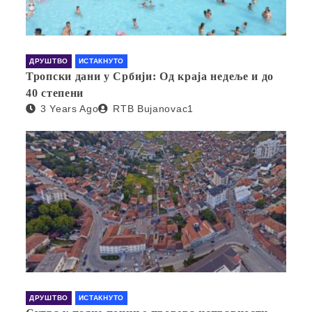
ДРУШТВО
ИСТАКНУТО
Тропски дани у Србији: Од краја недеље и до
40 степени
3 Years Ago
RTB Bujanovac1
ДРУШТВО
ИСТАКНУТО