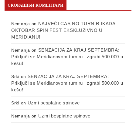
СКОРАШЊИ КОМЕНТАРИ
NAJVEĆI CASINO TURNIR IKADA –
Nemanja
on
OKTOBAR SPIN FEST EKSKLUZIVNO U
MERIDIANU!
SENZACIJA ZA KRAJ SEPTEMBRA:
Nemanja
on
Priključi se Meridianovom turniru i zgrabi 500.000 u
kešu!
SENZACIJA ZA KRAJ SEPTEMBRA:
Srki
on
Priključi se Meridianovom turniru i zgrabi 500.000 u
kešu!
Uzmi besplatne spinove
Srki
on
Uzmi besplatne spinove
Nemanja
on