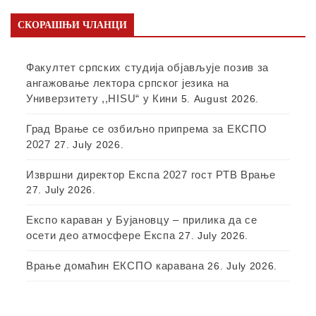
СКОРАШЊИ ЧЛАНЦИ
Факултет српских студија објављује позив за
ангажовање лектора српског језика на
Универзитету ,,HISU“ у Кини
5. August 2026.
Град Врање се озбиљно припрема за ЕКСПО
2027
27. July 2026.
Извршни директор Експа 2027 гост РТВ Врање
27. July 2026.
Експо караван у Бујановцу – прилика да се
осети део атмосфере Експа
27. July 2026.
Врање домаћин ЕКСПО каравана
26. July 2026.