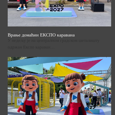
Врање домаћин ЕКСПО каравана
У недељу је на централном градском шеталишту
одржан Експо караван…