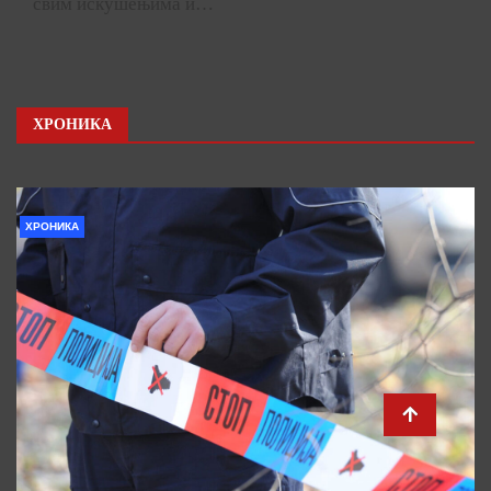
свим искушењима и…
ХРОНИКА
ХРОНИКА