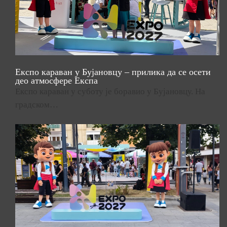
Експо караван у Бујановцу – прилика да се осети
део атмосфере Експа
Експо караван у суботу је боравио у Бујановцу. На
градском…