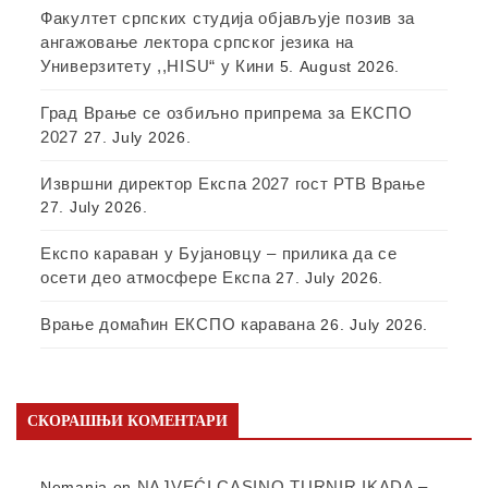
Факултет српских студија објављује позив за
ангажовање лектора српског језика на
Универзитету ,,HISU“ у Кини
5. August 2026.
Град Врање се озбиљно припрема за ЕКСПО
2027
27. July 2026.
Извршни директор Експа 2027 гост РТВ Врање
27. July 2026.
Експо караван у Бујановцу – прилика да се
осети део атмосфере Експа
27. July 2026.
Врање домаћин ЕКСПО каравана
26. July 2026.
СКОРАШЊИ КОМЕНТАРИ
NAJVEĆI CASINO TURNIR IKADA –
Nemanja
on