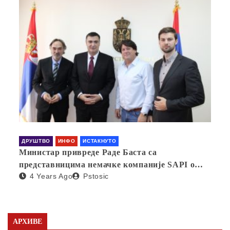
ДРУШТВО
ИНФО
ИСТАКНУТО
Министар привреде Раде Баста са
представницима немачке компаније SAPI о
4 Years Ago
Pstosic
отварању фабрике у Србији
АРХИВЕ