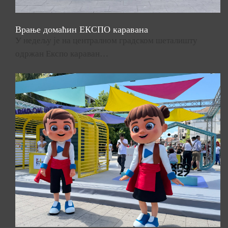
Врање домаћин ЕКСПО каравана
У недељу је на централном градском шеталишту
одржан Експо караван…