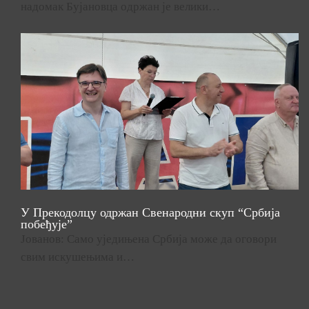
надомак Бујановца одржан је велики…
У Прекодолцу одржан Свенародни скуп “Србија
побеђује”
Јованов: Само уједињена Србија може да оговори
свим искушењима и…