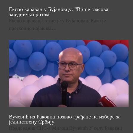
Експо караван у Бујановцу: “Више гласова,
заједнички ритам”
Експо караван стигао је у Бујановац. Како је
претходно најавила…
Вучевић из Раковца позвао грађане на изборе за
јединствену Србију
Председник СНС-а Милош Вучевић У селу Раковац