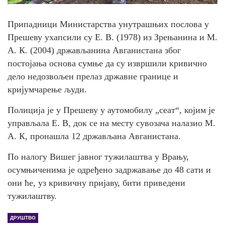
Припадници Министарства унутрашњих послова у
Прешеву ухапсили су Е. В. (1978) из Зрењанина и М.
А. К. (2004) држављанина Авганистана због
постојања основа сумње да су извршили кривично
дело недозвољен прелаз државне границе и
кријумчарење људи.
Полиција је у Прешеву у аутомобилу „сеат“, којим је
управљала Е. В, док се на месту сувозача налазио М.
А. К, пронашла 12 држављана Авганистана.
По налогу Вишег јавног тужилаштва у Врању,
осумњиченима је одређено задржавање до 48 сати и
они ће, уз кривичну пријаву, бити приведени
тужилаштву.
ДРУШТВО