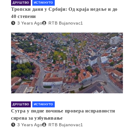
ДРУШТВО
ИСТАКНУТО
Тропски дани у Србији: Од краја недеље и до
40 степени
3 Years Ago
RTB Bujanovac1
ДРУШТВО
ИСТАКНУТО
Сутра у подне почиње провера исправности
сирена за узбуњивање
3 Years Ago
RTB Bujanovac1