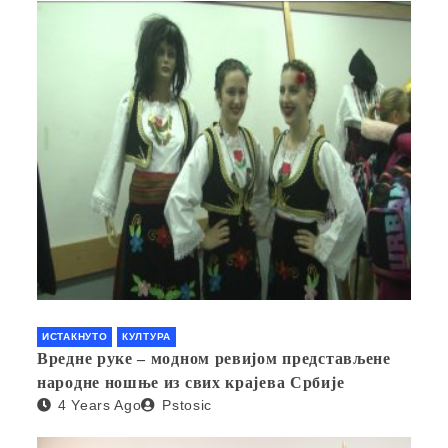
ИСТАКНУТО
КУЛТУРА
Вредне руке – модном ревијом представљене
народне ношње из свих крајева Србије
4 Years Ago
Pstosic