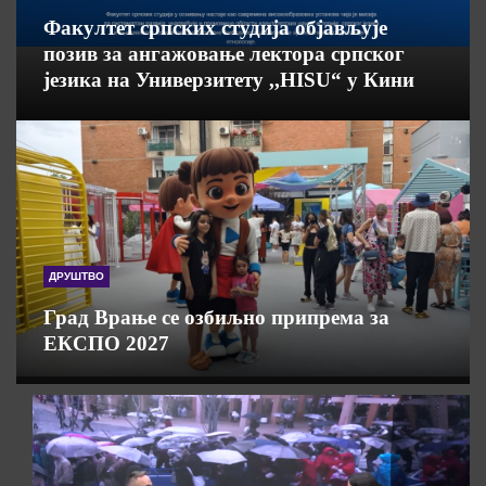
Факултет српских студија објављује
позив за ангажовање лектора српског
језика на Универзитету ,,HISU“ у Кини
ДРУШТВО
Град Врање се озбиљно припрема за
ЕКСПО 2027