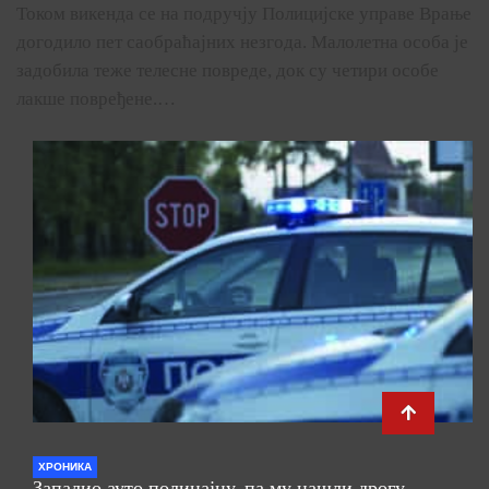
Током викенда се на подручју Полицијске управе Врање
догодило пет саобраћајних незгода. Малолетна особа је
задобила теже телесне повреде, док су четири особе
лакше повређене.…
ХРОНИКА
Запалио ауто полицајцу, па му нашли дрогу