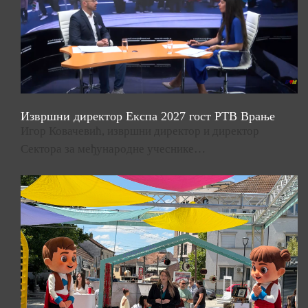
Извршни директор Експа 2027 гост РТВ Врање
Игор Ковачевић, извршни директор и директор
Сектора за међународне учеснике…