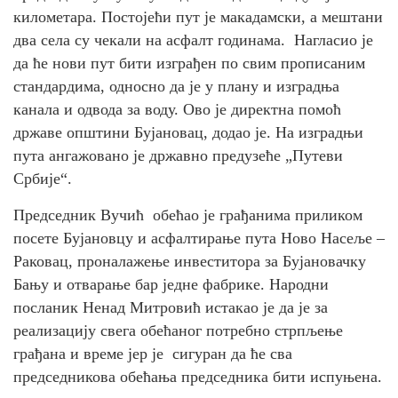
километара. Постојећи пут је макадамски, а мештани
два села су чекали на асфалт годинама. Нагласио је
да ће нови пут бити изграђен по свим прописаним
стандардима, односно да је у плану и изградња
канала и одвода за воду. Ово је директна помоћ
државе општини Бујановац, додао је. На изградњи
пута ангажовано је државно предузеће „Путеви
Србије“.
Председник Вучић обећао је грађанима приликом
посете Бујановцу и асфалтирање пута Ново Насеље –
Раковац, проналажење инвеститора за Бујановачку
Бању и отварање бар једне фабрике. Народни
посланик Ненад Митровић истакао је да је за
реализацију свега обећаног потребно стрпљење
грађана и време јер је сигуран да ће сва
председникова обећања председника бити испуњена.