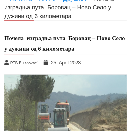
изградња пута Боровац – Ново Село у
дужини од 6 километара
Почела изградња пута Боровац – Ново Село
у дужини од 6 километара
25. April 2023.
RTB Bujanovac1