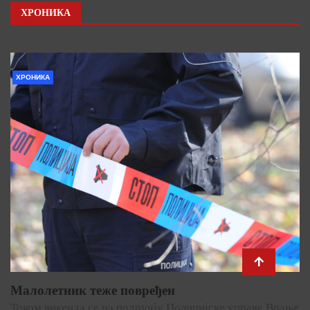
ХРОНИКА
ХРОНИКА
Малолетник теже повређен
Током викенда се на подручју Полицијске управе Врање