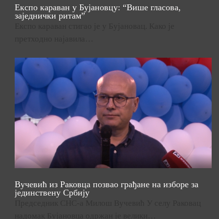
Експо караван у Бујановцу: “Више гласова,
заједнички ритам”
Експо караван стигао је у Бујановац. Како је
претходно најавила…
Вучевић из Раковца позвао грађане на изборе за
јединствену Србију
Председник СНС-а Милош Вучевић У селу Раковац
надомак Бујановца одржан је велики…