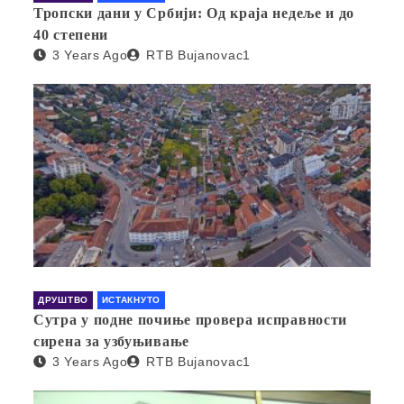
Тропски дани у Србији: Од краја недеље и до
40 степени
3 Years Ago
RTB Bujanovac1
ДРУШТВО
ИСТАКНУТО
Сутра у подне почиње провера исправности
сирена за узбуњивање
3 Years Ago
RTB Bujanovac1