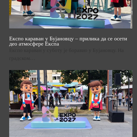
Експо караван у Бујановцу – прилика да се осети
део атмосфере Експа
Експо караван у суботу је боравио у Бујановцу. На
градском…