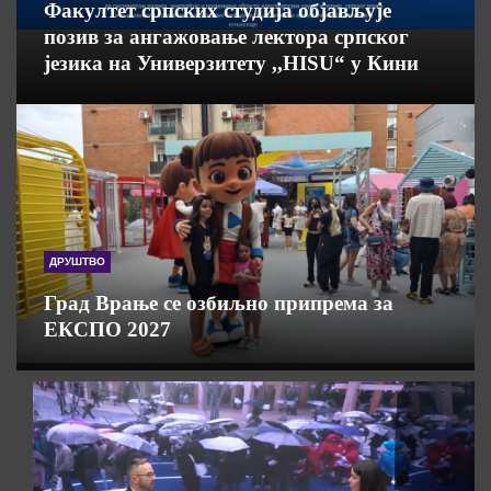
Факултет српских студија објављује
позив за ангажовање лектора српског
језика на Универзитету ,,HISU“ у Кини
ДРУШТВО
Град Врање се озбиљно припрема за
ЕКСПО 2027