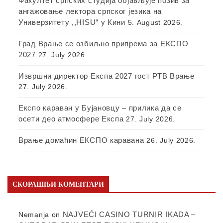
Факултет српских студија објављује позив за
ангажовање лектора српског језика на
Универзитету ,,HISU“ у Кини
5. August 2026.
Град Врање се озбиљно припрема за ЕКСПО
2027
27. July 2026.
Извршни директор Експа 2027 гост РТВ Врање
27. July 2026.
Експо караван у Бујановцу – прилика да се
осети део атмосфере Експа
27. July 2026.
Врање домаћин ЕКСПО каравана
26. July 2026.
СКОРАШЊИ КОМЕНТАРИ
NAJVEĆI CASINO TURNIR IKADA –
Nemanja
on