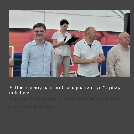
У Прекодолцу одржан Свенародни скуп “Србија
побеђује”
Јованов: Само уједињена Србија може да оговори
свим искушењима и…