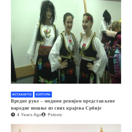
ИСТАКНУТО
КУЛТУРА
Вредне руке – модном ревијом представљене
народне ношње из свих крајева Србије
4 Years Ago
Pstosic