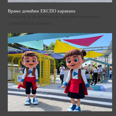
Врање домаћин ЕКСПО каравана
У недељу је на централном градском шеталишту
одржан Експо караван…