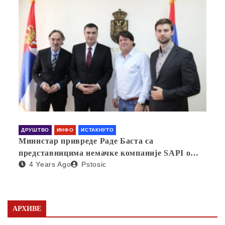
ДРУШТВО
ИНФО
ИСТАКНУТО
Министар привреде Раде Баста са
представницима немачке компаније SAPI о
4 Years Ago
Pstosic
отварању фабрике у Србији
АРХИВЕ