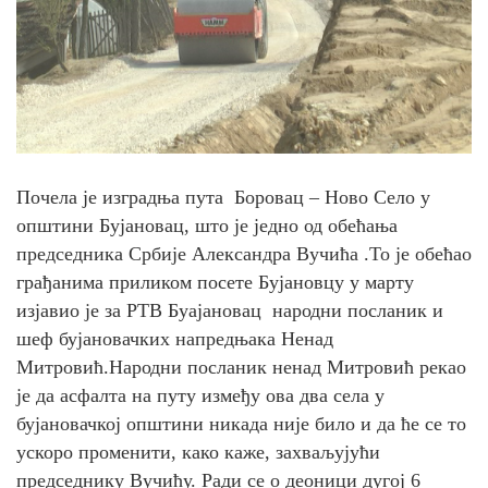
Почела је изградња пута Боровац – Ново Село у
општини Бујановац, што је једно од обећања
председника Србије Александра Вучића .То је обећао
грађанима приликом посете Бујановцу у марту
изјавио је за РТВ Буајановац народни посланик и
шеф бујановачких напредњака Ненад
Митровић.Народни посланик ненад Митровић рекао
је да асфалта на путу између ова два села у
бујановачкој општини никада није било и да ће се то
ускоро променити, како каже, захваљујући
председнику Вучићу. Ради се о деоници дугој 6