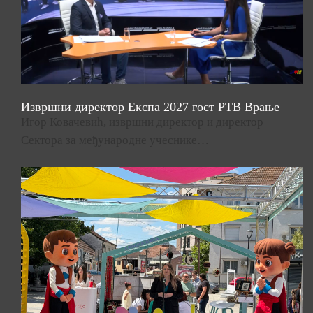
Извршни директор Експа 2027 гост РТВ Врање
Игор Ковачевић, извршни директор и директор
Сектора за међународне учеснике…