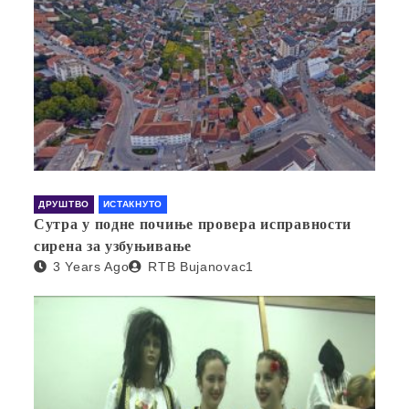
ДРУШТВО
ИСТАКНУТО
Сутра у подне почиње провера исправности
сирена за узбуњивање
3 Years Ago
RTB Bujanovac1