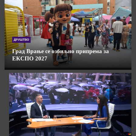
ДРУШТВО
Град Врање се озбиљно припрема за
ЕКСПО 2027