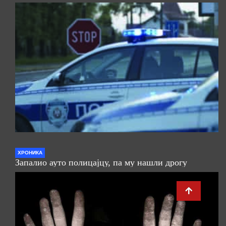
ХРОНИКА
Запалио ауто полицајцу, па му нашли дрогу