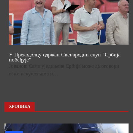
У Прекодолцу одржан Свенародни скуп “Србија
побеђује”
Јованов: Само уједињена Србија може да оговори
свим искушењима и…
ХРОНИКА