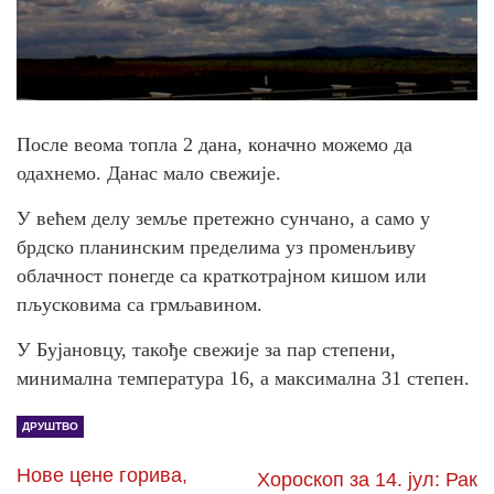
После веома топла 2 дана, коначно можемо да
одахнемо. Данас мало свежије.
У већем делу земље претежно сунчано, а само у
брдско планинским пределима уз променљиву
облачност понегде са краткотрајном кишом или
пљусковима са грмљавином.
У Бујановцу, такође свежије за пар степени,
минимална температура 16, а максимална 31 степен.
ДРУШТВО
Нове цене горива,
Хороскоп за 14. јул: Рак