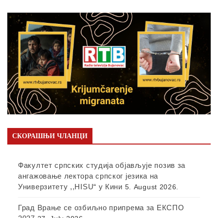
СКОРАШЊИ ЧЛАНЦИ
Факултет српских студија објављује позив за
ангажовање лектора српског језика на
Универзитету ,,HISU“ у Кини
5. August 2026.
Град Врање се озбиљно припрема за ЕКСПО