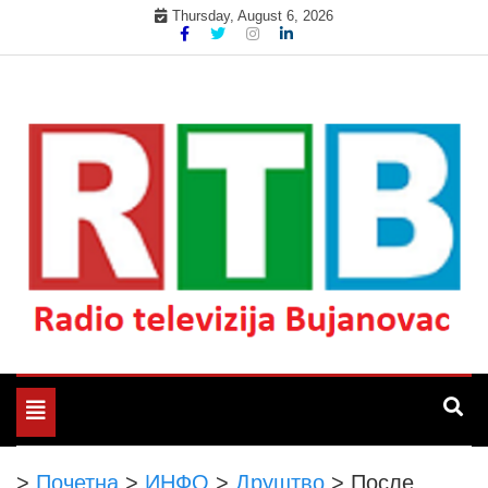
Skip
Thursday, August 6, 2026
to
content
Радио телевизија Бујановац
РТБ Бујановац
Toggle
navigation
>
Почетна
>
ИНФО
>
Друштво
>
После