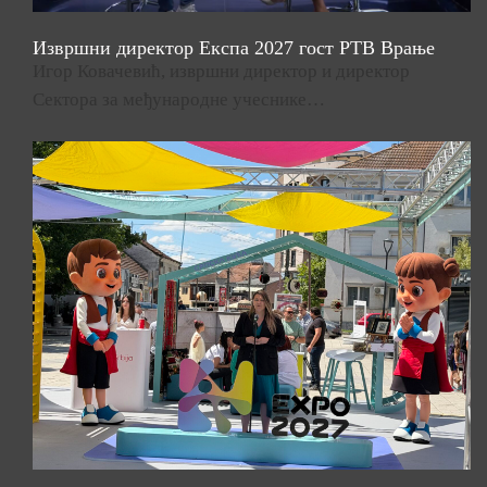
Извршни директор Експа 2027 гост РТВ Врање
Игор Ковачевић, извршни директор и директор
Сектора за међународне учеснике…