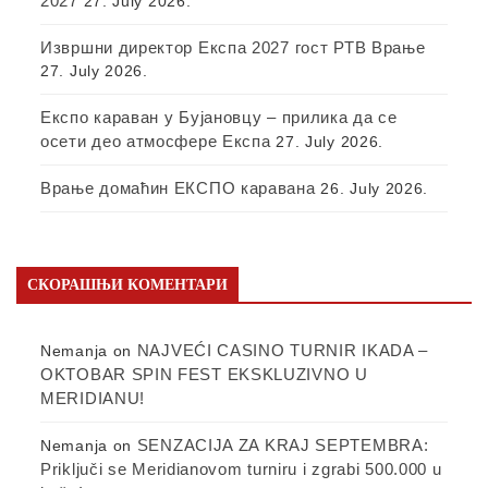
2027
27. July 2026.
Извршни директор Експа 2027 гост РТВ Врање
27. July 2026.
Експо караван у Бујановцу – прилика да се
осети део атмосфере Експа
27. July 2026.
Врање домаћин ЕКСПО каравана
26. July 2026.
СКОРАШЊИ КОМЕНТАРИ
NAJVEĆI CASINO TURNIR IKADA –
Nemanja
on
OKTOBAR SPIN FEST EKSKLUZIVNO U
MERIDIANU!
SENZACIJA ZA KRAJ SEPTEMBRA:
Nemanja
on
Priključi se Meridianovom turniru i zgrabi 500.000 u