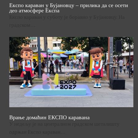
Експо караван у Бујановцу – прилика да се осети
део атмосфере Експа
Експо караван у суботу је боравио у Бујановцу. На
градском…
Врање домаћин ЕКСПО каравана
У недељу је на централном градском шеталишту
одржан Експо караван…