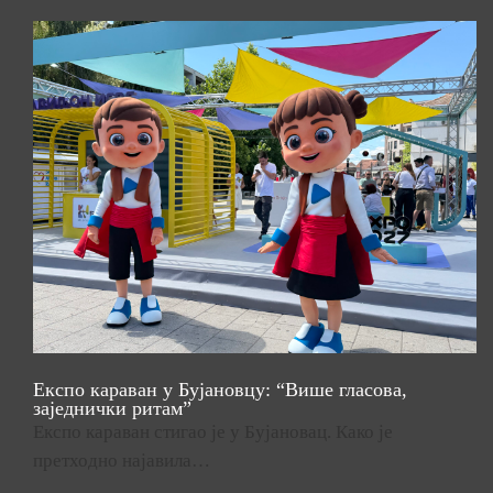
Експо караван у Бујановцу: “Више гласова,
заједнички ритам”
Експо караван стигао је у Бујановац. Како је
претходно најавила…