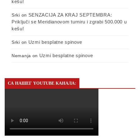
kešu!
SENZACIJA ZA KRAJ SEPTEMBRA:
Srki
on
Priključi se Meridianovom turniru i zgrabi 500.000 u
kešu!
Uzmi besplatne spinove
Srki
on
Uzmi besplatne spinove
Nemanja
on
СА НАШЕГ YOUTUBE КАНАЛА: