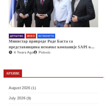
ДРУШТВО
ИНФО
ИСТАКНУТО
Министар привреде Раде Баста са
представницима немачке компаније SAPI о
4 Years Ago
Pstosic
отварању фабрике у Србији
АРХИВЕ
August 2026
(1)
July 2026
(9)