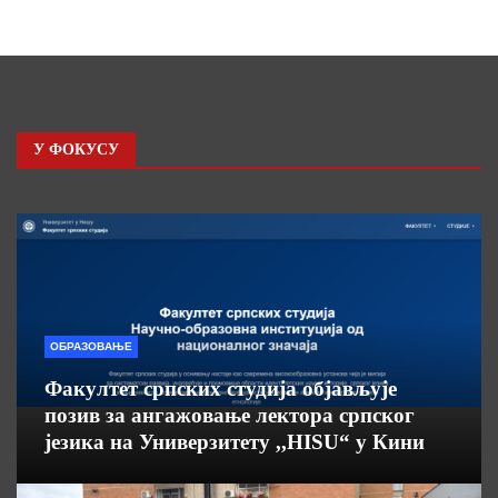
У ФОКУСУ
ОБРАЗОВАЊЕ
Факултет српских студија објављује
позив за ангажовање лектора српског
језика на Универзитету ,,HISU“ у Кини