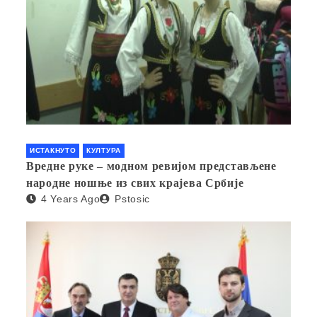
ИСТАКНУТО
КУЛТУРА
Вредне руке – модном ревијом представљене
народне ношње из свих крајева Србије
4 Years Ago
Pstosic