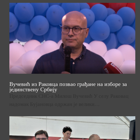
Вучевић из Раковца позвао грађане на изборе за
јединствену Србију
Председник СНС-а Милош Вучевић У селу Раковац
надомак Бујановца одржан је велики…