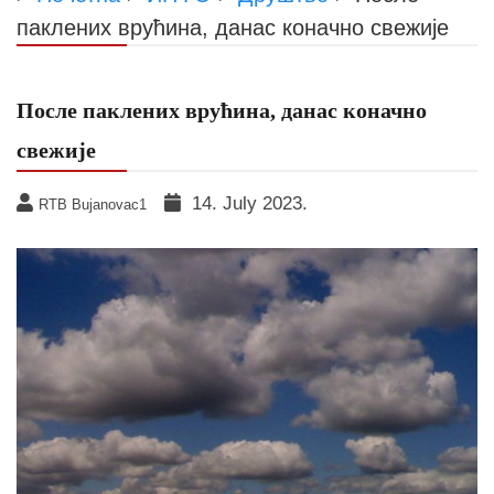
паклених врућина, данас коначно свежије
После паклених врућина, данас коначно
свежије
14. July 2023.
RTB Bujanovac1