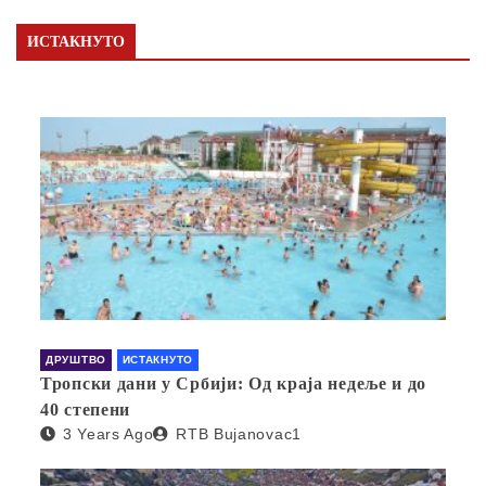
ИСТАКНУТО
ДРУШТВО
ИСТАКНУТО
Тропски дани у Србији: Од краја недеље и до
40 степени
3 Years Ago
RTB Bujanovac1