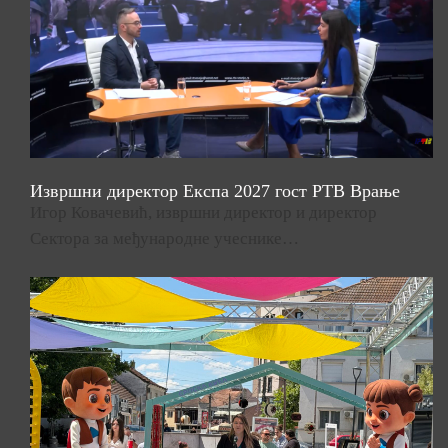
Извршни директор Експа 2027 гост РТВ Врање
Игор Ковачевић, извршни директор и директор
Сектора за међународне учеснике…