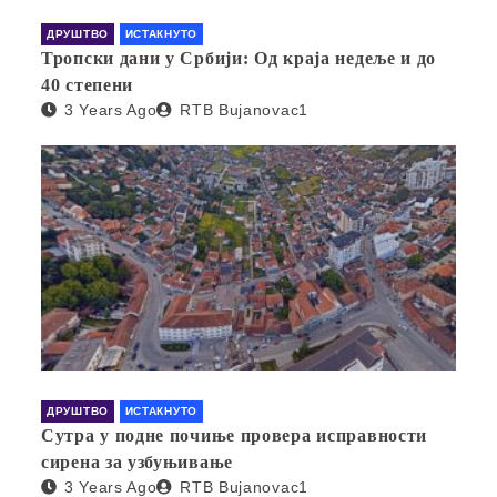
ДРУШТВО
ИСТАКНУТО
Тропски дани у Србији: Од краја недеље и до
40 степени
3 Years Ago
RTB Bujanovac1
ДРУШТВО
ИСТАКНУТО
Сутра у подне почиње провера исправности
сирена за узбуњивање
3 Years Ago
RTB Bujanovac1