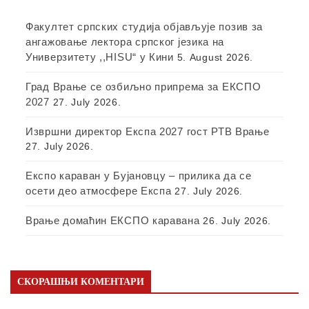
Факултет српских студија објављује позив за
ангажовање лектора српског језика на
Универзитету ,,HISU“ у Кини
5. August 2026.
Град Врање се озбиљно припрема за ЕКСПО
2027
27. July 2026.
Извршни директор Експа 2027 гост РТВ Врање
27. July 2026.
Експо караван у Бујановцу – прилика да се
осети део атмосфере Експа
27. July 2026.
Врање домаћин ЕКСПО каравана
26. July 2026.
СКОРАШЊИ КОМЕНТАРИ