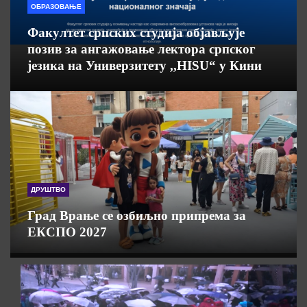
ОБРАЗОВАЊЕ
Факултет српских студија објављује
позив за ангажовање лектора српског
језика на Универзитету ,,HISU“ у Кини
ДРУШТВО
Град Врање се озбиљно припрема за
ЕКСПО 2027