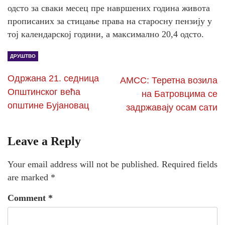
одсто за сваки месец пре навршених година живота
прописаних за стицање права на старосну пензију у
тој календарској години, а максимално 20,4 одсто.
ДРУШТВО
Одржана 21. седница
АМСС: Теретна возила
Општинског већа
на Батровцима се
општине Бујановац
задржавају осам сати
Leave a Reply
Your email address will not be published.
Required fields
are marked
*
Comment
*