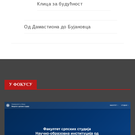
Клица за будућност
Од Дамастиона до Бујановца
У ФОКУСУ