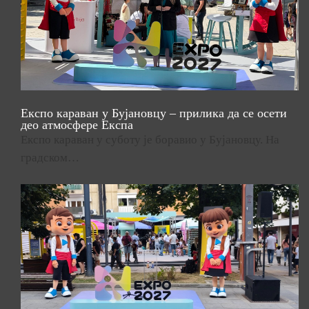
Експо караван у Бујановцу – прилика да се осети
део атмосфере Експа
Експо караван у суботу је боравио у Бујановцу. На
градском…