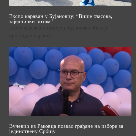
Експо караван у Бујановцу: “Више гласова,
заједнички ритам”
Експо караван стигао је у Бујановац. Како је
претходно најавила…
Вучевић из Раковца позвао грађане на изборе за
јединствену Србију