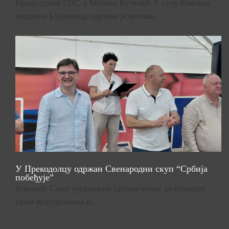
Председник СНС-а Милош Вучевић У селу Раковац
надомак Бујановца одржан је велики…
У Прекодолцу одржан Свенародни скуп “Србија
побеђује”
Јованов: Само уједињена Србија може да оговори
свим искушењима и…