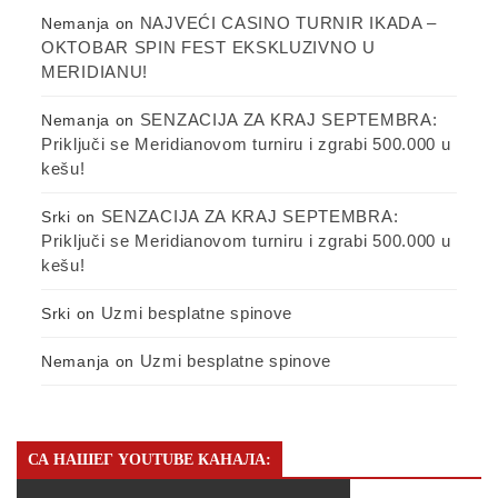
NAJVEĆI CASINO TURNIR IKADA –
Nemanja
on
OKTOBAR SPIN FEST EKSKLUZIVNO U
MERIDIANU!
SENZACIJA ZA KRAJ SEPTEMBRA:
Nemanja
on
Priključi se Meridianovom turniru i zgrabi 500.000 u
kešu!
SENZACIJA ZA KRAJ SEPTEMBRA:
Srki
on
Priključi se Meridianovom turniru i zgrabi 500.000 u
kešu!
Uzmi besplatne spinove
Srki
on
Uzmi besplatne spinove
Nemanja
on
СА НАШЕГ YOUTUBE КАНАЛА: