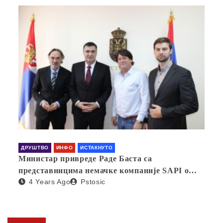
ДРУШТВО
ИНФО
ИСТАКНУТО
Министар привреде Раде Баста са
представницима немачке компаније SAPI о
4 Years Ago
Pstosic
отварању фабрике у Србији