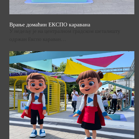
Врање домаћин ЕКСПО каравана
У недељу је на централном градском шеталишту
одржан Експо караван…