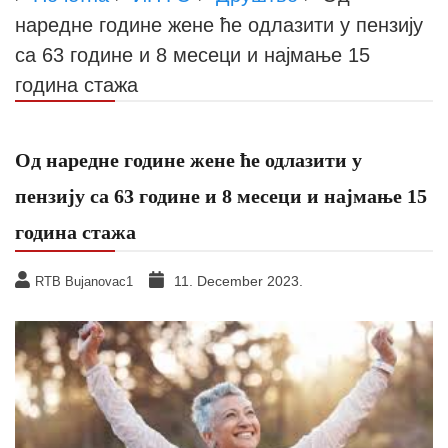
наредне године жене ће одлазити у пензију
са 63 године и 8 месеци и најмање 15
година стажа
Од наредне године жене ће одлазити у
пензију са 63 године и 8 месеци и најмање 15
година стажа
11. December 2023.
RTB Bujanovac1