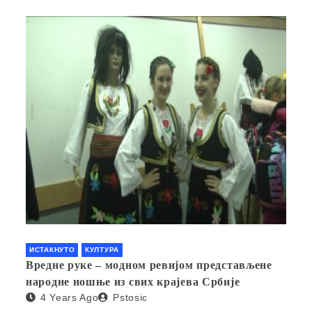
ИСТАКНУТО
КУЛТУРА
Вредне руке – модном ревијом представљене
народне ношње из свих крајева Србије
4 Years Ago
Pstosic