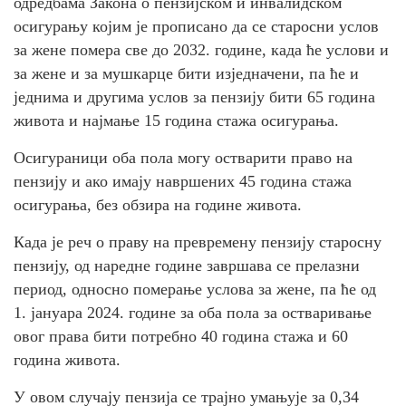
одредбама Закона о пензијском и инвалидском
осигурању којим је прописано да се старосни услов
за жене помера све до 2032. године, када ће услови и
за жене и за мушкарце бити изједначени, па ће и
једнима и другима услов за пензију бити 65 година
живота и најмање 15 година стажа осигурања.
Осигураници оба пола могу остварити право на
пензију и ако имају навршених 45 година стажа
осигурања, без обзира на године живота.
Када је реч о праву на превремену пензију старосну
пензију, од наредне године завршава се прелазни
период, односно померање услова за жене, па ће од
1. јануара 2024. године за оба пола за остваривање
овог права бити потребно 40 година стажа и 60
година живота.
У овом случају пензија се трајно умањује за 0,34