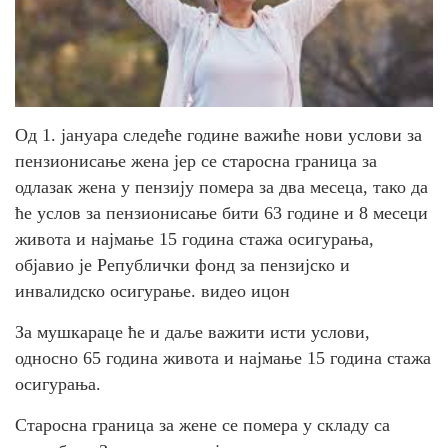
Од 1. јануара следеће године важиће нови услови за
пензионисање жена јер се старосна граница за
одлазак жена у пензију помера за два месеца, тако да
ће услов за пензионисање бити 63 године и 8 месеци
живота и најмање 15 година стажа осигурања,
објавио је Републички фонд за пензијско и
инвалидско осигурање. видео ицон
За мушкараце ће и даље важити исти услови,
односно 65 година живота и најмање 15 година стажа
осигурања.
Старосна граница за жене се помера у складу са