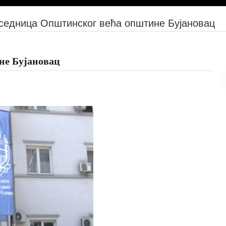
седница Општинског већа општине Бујановац
не Бујановац