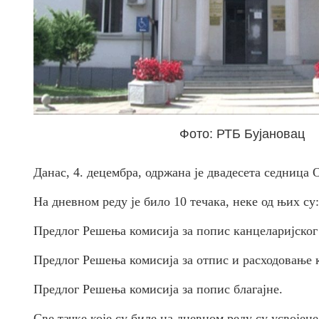
Фото: РТБ Бујановац
Данас, 4. децембра, одржана је двадесета седница
На дневном реду је било 10 течака, неке од њих су:
Предлог Решења комисија за попис канцеларијског
Предлог Решења комисија за отпис и расходовање 
Предлог Решења комисија за попис благајне.
Све тачке које су биле на дневном реду су усвојене