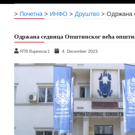
>
Почетна
>
ИНФО
>
Друштво
>
Одржана 
Одржана седница Општинског већа општи
4. December 2023.
RTB Bujanovac1