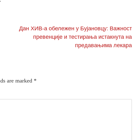
Дан ХИВ-а обележен у Бујановцу: Важност
превенције и тестирања истакнута на
предавањима лекара
lds are marked
*