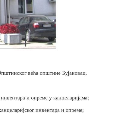
 Општинског већа општине Бујановац.
 инвентара и опреме у канцеларијама;
канцеларијског инвентара и опреме;
.