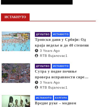
ИСТАКНУТО
ДРУШТВО
ИСТАКНУТО
Тропски дани у Србији: Од
краја недеље и до 40 степени
3 Years Ago
RTB Bujanovac1
ДРУШТВО
ИСТАКНУТО
Сутра у подне почиње
провера исправности сирена
3 Years Ago
за узбуњивање
RTB Bujanovac1
ИСТАКНУТО
КУЛТУРА
Вредне руке – модном