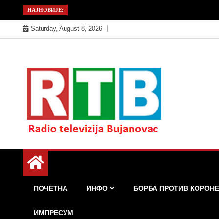
Skip
НАЈНОВИЈЕ:
to
Saturday, August 8, 2026
content
Радио телевизија Бујановац
РТБ Бујановац
ПОЧЕТНА
ИНФО
БОРБА ПРОТИВ КОРОНЕ
ИМПРЕСУМ