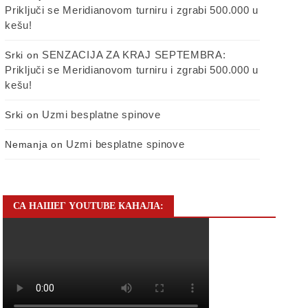
Priključi se Meridianovom turniru i zgrabi 500.000 u
kešu!
SENZACIJA ZA KRAJ SEPTEMBRA:
Srki
on
Priključi se Meridianovom turniru i zgrabi 500.000 u
kešu!
Uzmi besplatne spinove
Srki
on
Uzmi besplatne spinove
Nemanja
on
СА НАШЕГ YOUTUBE КАНАЛА: