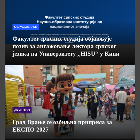
ОБРАЗОВАЊЕ
Факултет српских студија објављује
позив за ангажовање лектора српског
језика на Универзитету ,,HISU“ у Кини
ДРУШТВО
Град Врање се озбиљно припрема за
ЕКСПО 2027