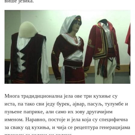
више језика.
Многа традидиционална јела ове три кухиње су
иста, па тако сви једу бурек, ајвар, пасуљ, тулумбе и
пуњене паприке, али само их зову другачијим
именом. Наравно, постоје и јела која су специфична
за сваку од кухиња, и чија се рецептура генерацијама
преноси са колена на колено.