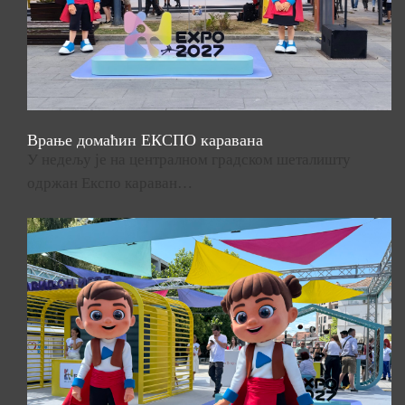
Врање домаћин ЕКСПО каравана
У недељу је на централном градском шеталишту
одржан Експо караван…