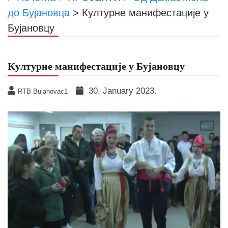
до Бујановца
>
Културне манифестације у
Бујановцу
Културне манифестације у Бујановцу
30. January 2023.
RTB Bujanovac1