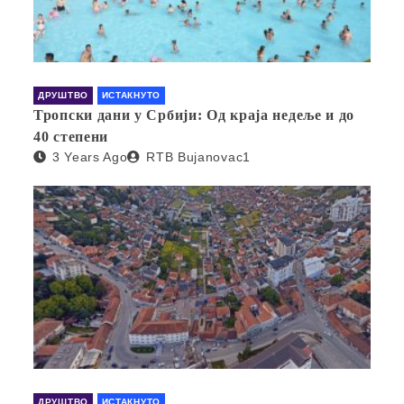
ДРУШТВО
ИСТАКНУТО
Тропски дани у Србији: Од краја недеље и до
40 степени
3 Years Ago
RTB Bujanovac1
ДРУШТВО
ИСТАКНУТО