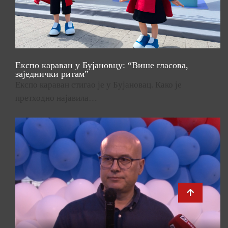
Експо караван у Бујановцу: “Више гласова,
заједнички ритам”
Експо караван стигао је у Бујановац. Како је
претходно најавила…