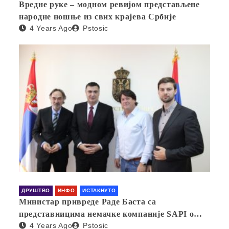
Вредне руке – модном ревијом представљене
народне ношње из свих крајева Србије
4 Years Ago
Pstosic
ДРУШТВО
ИНФО
ИСТАКНУТО
Министар привреде Раде Баста са
представницима немачке компаније SAPI о
4 Years Ago
Pstosic
отварању фабрике у Србији