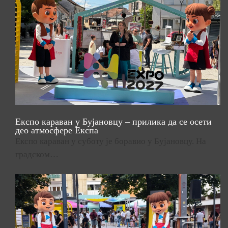
Експо караван у Бујановцу – прилика да се осети
део атмосфере Експа
Експо караван у суботу је боравио у Бујановцу. На
градском…