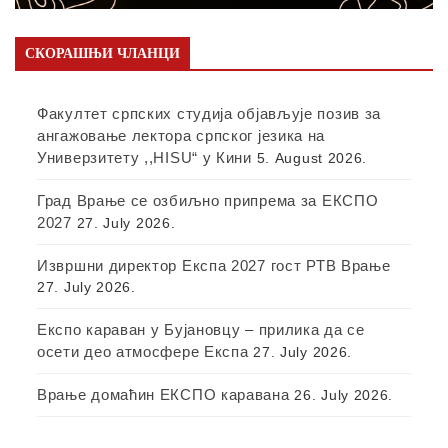
СКОРАШЊИ ЧЛАНЦИ
Факултет српских студија објављује позив за
ангажовање лектора српског језика на
Универзитету ,,HISU“ у Кини
5. August 2026.
Град Врање се озбиљно припрема за ЕКСПО
2027
27. July 2026.
Извршни директор Експа 2027 гост РТВ Врање
27. July 2026.
Експо караван у Бујановцу – прилика да се
осети део атмосфере Експа
27. July 2026.
Врање домаћин ЕКСПО каравана
26. July 2026.