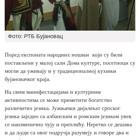
Фото: РТБ Бујановац
Поред експоната народних ношњи који су били
постављени у малој сали Дома културе, посетиоци су
могли да уживају и у традиционалној кухињи
бујановачког краја.
На свим манифестацијама и културним
активностима се може приметити богатство
различитих језика. Јужњачки дијалекат српског
језика заједно са албанским и ромским језиком увек
се наизменично чују и преплићу. Неретко се дешава
и да људи са овог подручја разумеју и говоре два и