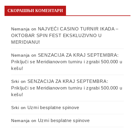
СКОРАШЊИ КОМЕНТАРИ
NAJVEĆI CASINO TURNIR IKADA –
Nemanja
on
OKTOBAR SPIN FEST EKSKLUZIVNO U
MERIDIANU!
SENZACIJA ZA KRAJ SEPTEMBRA:
Nemanja
on
Priključi se Meridianovom turniru i zgrabi 500.000 u
kešu!
SENZACIJA ZA KRAJ SEPTEMBRA:
Srki
on
Priključi se Meridianovom turniru i zgrabi 500.000 u
kešu!
Uzmi besplatne spinove
Srki
on
Uzmi besplatne spinove
Nemanja
on