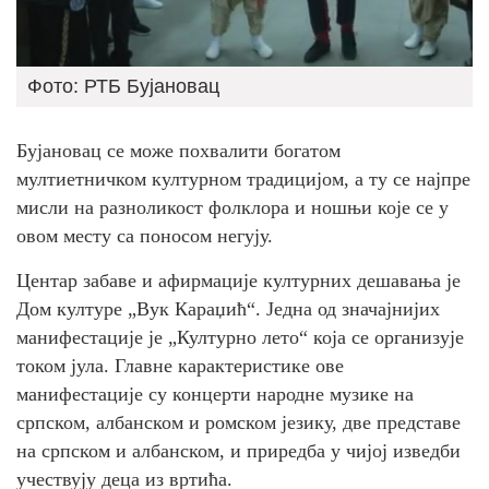
Фото: РТБ Бујановац
Бујановац се може похвалити богатом
мултиетничком културном традицијом, а ту се најпре
мисли на разноликост фолклора и ношњи које се у
овом месту са поносом негују.
Центар забаве и афирмације културних дешавања је
Дом културе „Вук Караџић“. Једна од значајнијих
манифестације је „Културно лето“ која се организује
током јула. Главне карактеристике ове
манифестације су концерти народне музике на
српском, албанском и ромском језику, две представе
на српском и албанском, и приредба у чијој изведби
учествују деца из вртића.