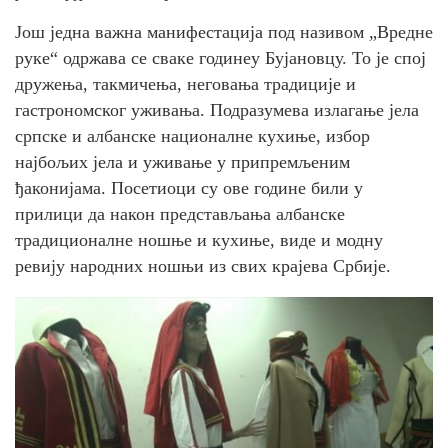
Још једна важна манифестација под називом „Вредне
руке“ одржава се сваке годинеу Бујановцу. То је спој
дружења, такмичења, неговања традиције и
гастрономског уживања. Подразумева излагање јела
српске и албанске националне кухиње, избор
најбољих јела и уживање у припремљеним
ђаконијама. Посетиоци су ове године били у
прилици да након представљања албанске
традиционалне ношње и кухиње, виде и модну
ревију народних ношњи из свих крајева Србије.