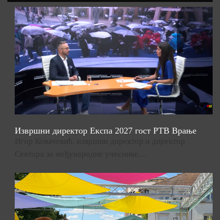
Извршни директор Експа 2027 гост РТВ Врање
Игор Ковачевић, извршни директор и директор
Сектора за међународне учеснике…