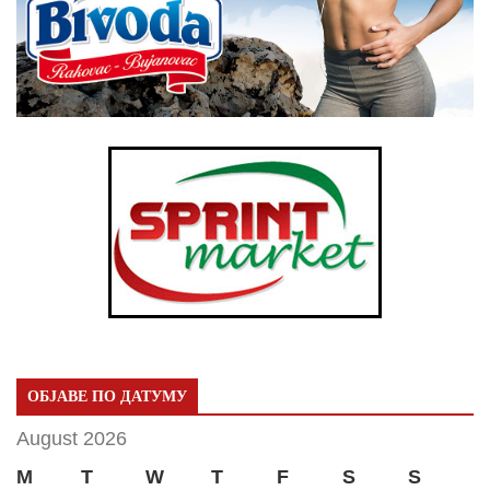
ОБЈАВЕ ПО ДАТУМУ
August 2026
M
T
W
T
F
S
S