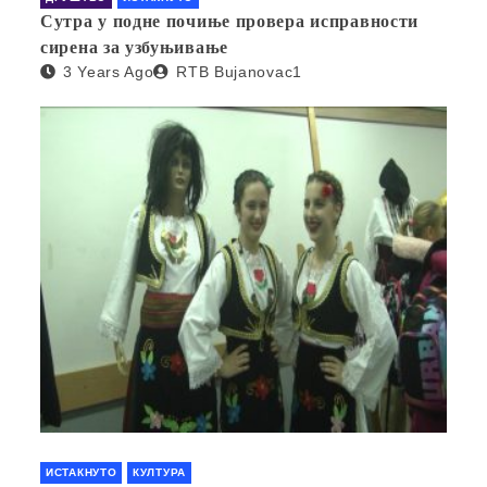
Сутра у подне почиње провера исправности
сирена за узбуњивање
3 Years Ago
RTB Bujanovac1
ИСТАКНУТО
КУЛТУРА