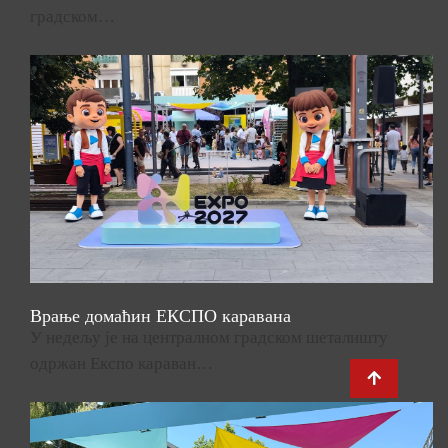
градском…
Врање домаћин ЕКСПО каравана
У недељу је на централном градском шеталишту
одржан Експо караван…