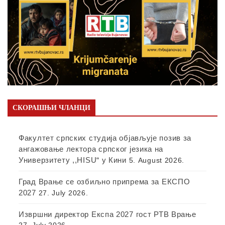
СКОРАШЊИ ЧЛАНЦИ
Факултет српских студија објављује позив за
ангажовање лектора српског језика на
Универзитету ,,HISU“ у Кини
5. August 2026.
Град Врање се озбиљно припрема за ЕКСПО
2027
27. July 2026.
Извршни директор Експа 2027 гост РТВ Врање
27. July 2026.