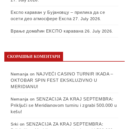
Експо караван у Бујановцу – прилика да се
осети део атмосфере Експа
27. July 2026.
Врање домаћин ЕКСПО каравана
26. July 2026.
СКОРАШЊИ КОМЕНТАРИ
NAJVEĆI CASINO TURNIR IKADA –
Nemanja
on
OKTOBAR SPIN FEST EKSKLUZIVNO U
MERIDIANU!
SENZACIJA ZA KRAJ SEPTEMBRA:
Nemanja
on
Priključi se Meridianovom turniru i zgrabi 500.000 u
kešu!
SENZACIJA ZA KRAJ SEPTEMBRA:
Srki
on