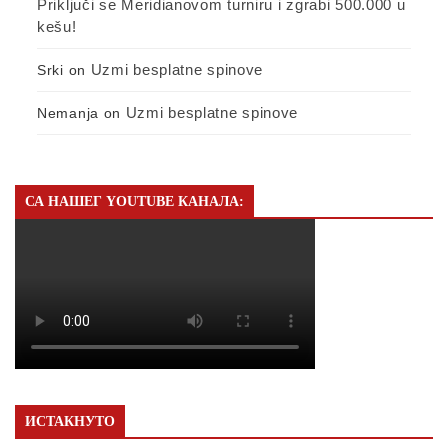
Priključi se Meridianovom turniru i zgrabi 500.000 u
kešu!
Uzmi besplatne spinove
Srki
on
Uzmi besplatne spinove
Nemanja
on
СА НАШЕГ YOUTUBE КАНАЛА:
ИСТАКНУТО