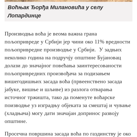
Воћњак Ђорђа Милановића у селу
Лопардинце
Производња воћа је веома важна грана
пољопривреде у Србији јер чини око 11% вредности
пољопривредне производње у Србији. У задњих
неколико година на подручју општине Бујановац
долази до значајног повећања заинтересованости
пољопривредних произвођача за подизањем
вишегодишњих засада воћа (првеенствено засада
јабуке, вишње и шљиве) из разлога отварања
источног тржишта, тако да поменуте воћарске
поизводње уз изградњу објеката за смештај и чување
(хладњача) могу дати значајан допринос развоју
општине.
Просечна површина засада воћа по газдинству је око