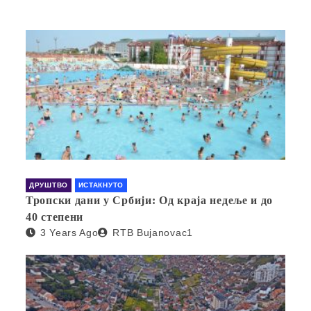
ДРУШТВО
ИСТАКНУТО
Тропски дани у Србији: Од краја недеље и до
40 степени
3 Years Ago
RTB Bujanovac1