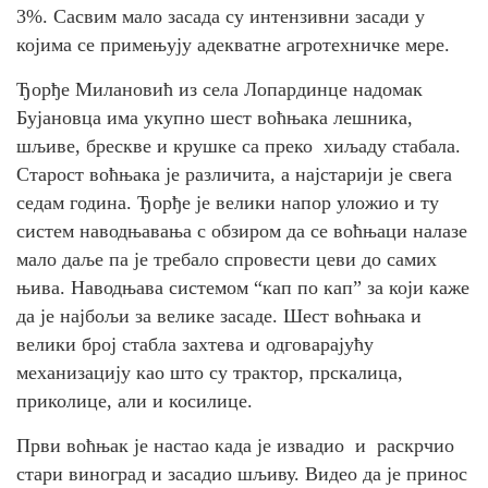
3%. Сасвим мало засада су интензивни засади у
којима се примењују адекватне агротехничке мере.
Ђорђе Милановић из села Лопардинце надомак
Бујановца има укупно шест воћњака лешника,
шљиве, брескве и крушке са преко хиљаду стабала.
Старост воћњака је различита, а најстарији је свега
седам година. Ђорђе је велики напор уложио и ту
систем наводњавања с обзиром да се воћњаци налазе
мало даље па је требало спровести цеви до самих
њива. Наводњава системом “кап по кап” за који каже
да је најбољи за велике засаде. Шест воћњака и
велики број стабла захтева и одговарајућу
механизацију као што су трактор, прскалица,
приколице, али и косилице.
Први воћњак је настао када је извадио и раскрчио
стари виноград и засадио шљиву. Видео да је принос