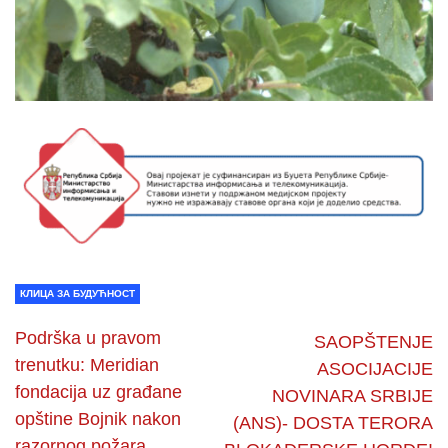
КЛИЦА ЗА БУДУЋНОСТ
Podrška u pravom
SAOPŠTENJE
trenutku: Meridian
ASOCIJACIJE
fondacija uz građane
NOVINARA SRBIJE
opštine Bojnik nakon
(ANS)- DOSTA TERORA
razornog požara