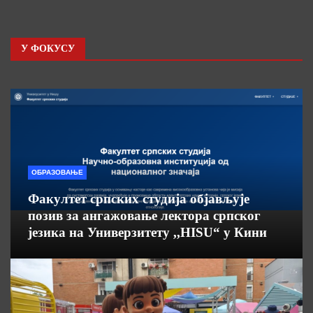
У ФОКУСУ
ОБРАЗОВАЊЕ
Факултет српских студија објављује
позив за ангажовање лектора српског
језика на Универзитету ,,HISU“ у Кини