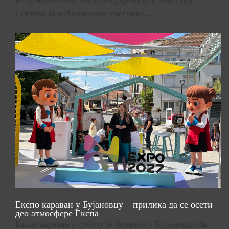
Игор Ковачевић, извршни директор и директор
Сектора за међународне учеснике…
Експо караван у Бујановцу – прилика да се осети
део атмосфере Експа
Експо караван у суботу је боравио у Бујановцу. На