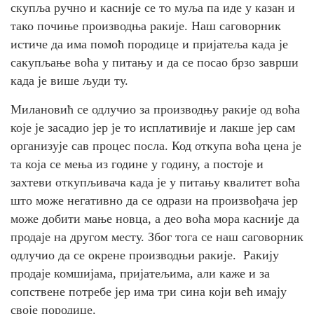
скупља ручно и касније се то муља па иде у казан и
тако почиње производња ракије. Наш саговорник
истиче да има помоћ породице и пријатеља када је
сакупљање воћа у питању и да се посао брзо заврши
када је више људи ту.
Милановић се одлучио за производњу ракије од воћа
које је засадио јер је то исплативије и лакше јер сам
организује сав процес посла. Код откупа воћа цена је
та која се мења из године у годину, а постоје и
захтеви откупљивача када је у питању квалитет воћа
што може негативно да се одрази на произвођача јер
може добити мање новца, а део воћа мора касније да
продаје на другом месту. Због тога се наш саговорник
одлучио да се окрене производњи ракије. Ракију
продаје комшијама, пријатељима, али каже и за
сопствене потребе јер има три сина који већ имају
своје породице.