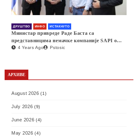
ДРУШТВО
ИНФО
ИСТАКНУТО
Министар привреде Раде Баста са
представницима немачке компаније SAPI о
4 Years Ago
Pstosic
отварању фабрике у Србији
АРХИВЕ
August 2026
(1)
July 2026
(9)
June 2026
(4)
May 2026
(4)