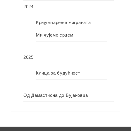
2024
Кријумчарење миграната
Ми чујемо срцем
2025
Клица за будућност
Од Дамастиона до Бујановца