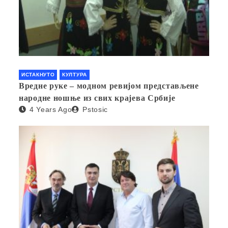
ИСТАКНУТО
КУЛТУРА
Вредне руке – модном ревијом представљене
народне ношње из свих крајева Србије
4 Years Ago
Pstosic