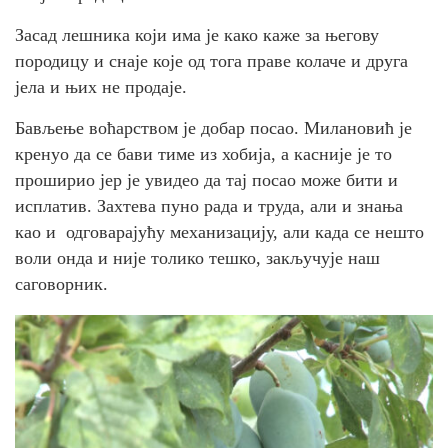
Засад лешника који има је како каже за његову
породицу и снаје које од тога праве колаче и друга
јела и њих не продаје.
Бављење воћарством је добар посао. Милановић је
кренуо да се бави тиме из хобија, а касније је то
проширио јер је увидео да тај посао може бити и
исплатив. Захтева пуно рада и труда, али и знања
као и одговарајућу механизацију, али када се нешто
воли онда и није толико тешко, закључује наш
саговорник.