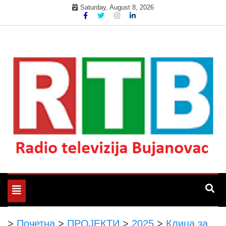
Skip
Saturday, August 8, 2026
to
content
Радио телевизија Бујановац
РТБ Бујановац
Toggle
navigation
>
Почетна
>
ПРОЈЕКТИ
>
2025
>
Клица за