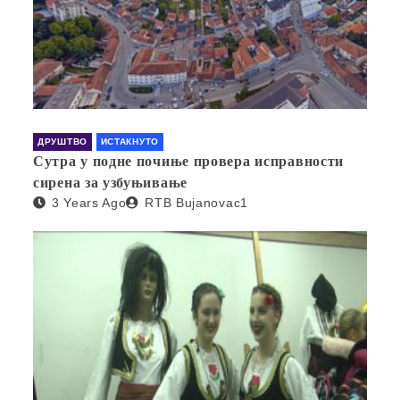
ДРУШТВО
ИСТАКНУТО
Сутра у подне почиње провера исправности
сирена за узбуњивање
3 Years Ago
RTB Bujanovac1