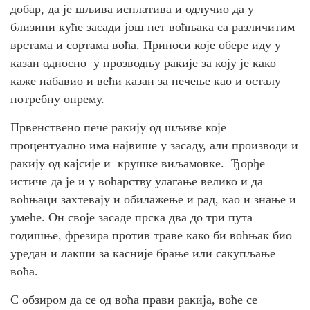
добар, да је шљива исплатива и одлучио да у
близини куће засади још пет воћњака са различитим
врстама и сортама воћа. Приноси које обере иду у
казан односно у прозводњу ракије за коју је како
каже набавио и већи казан за печење као и осталу
потребну опрему.
Првенствено пече ракију од шљиве које
процентуално има највише у засаду, али производи и
ракију од кајсије и крушке виљамовке. Ђорђе
истиче да је и у воћарству улагање велико и да
воћњаци захтевају и обилажење и рад, као и знање и
умеће. Он своје засаде прска два до три пута
годишње, фрезира против траве како би воћњак био
уредан и лакши за касније брање или сакупљање
воћа.
С обзиром да се од воћа прави ракија, воће се